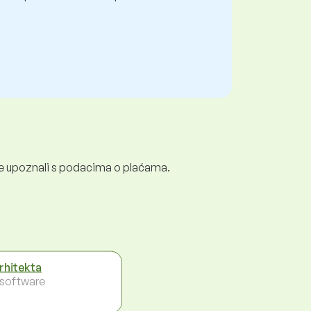
e se upoznali s podacima o plaćama.
arhitekta
- software