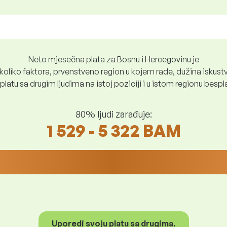
Neto mjesečna plata za Bosnu i Hercegovinu je
oliko faktora, prvenstveno region u kojem rade, dužina iskustv
platu sa drugim ljudima na istoj poziciji i u istom regionu besp
80% ljudi zarađuje:
1 529 - 5 322 BAM
Uporedi svoju platu sa drugima.