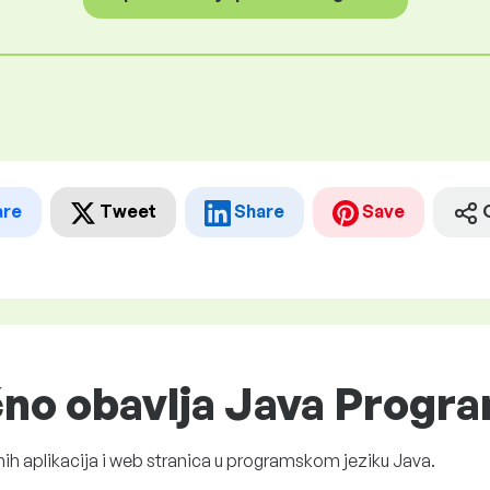
are
Tweet
Share
Save
čno obavlja Java Progr
nih aplikacija i web stranica u programskom jeziku Java.