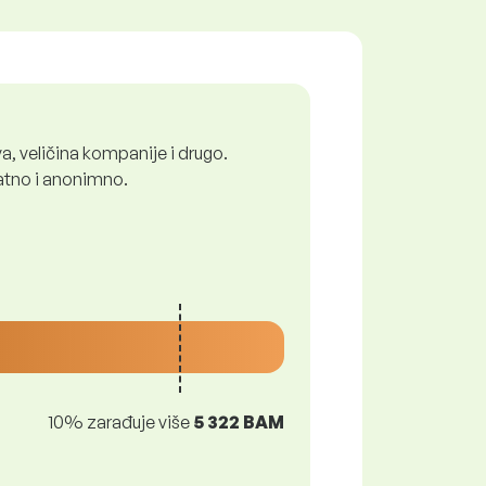
a, veličina kompanije i drugo.
latno i anonimno.
10% zarađuje više
5 322 BAM