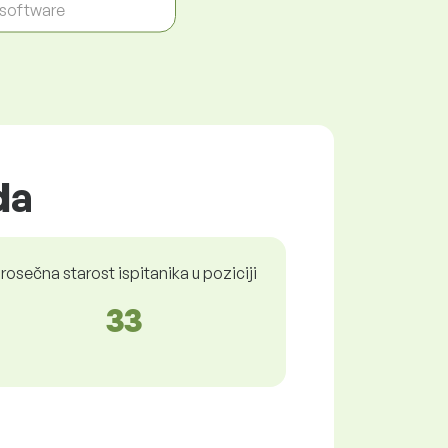
- software
da
rosečna starost ispitanika u poziciji
33