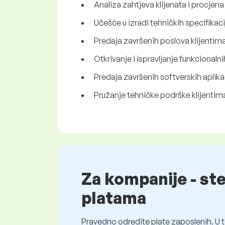
Analiza zahtjeva klijenata i procjena
Učešće u izradi tehničkih specifikaci
Predaja završenih poslova klijentima
Otkrivanje i ispravljanje funkcional
Predaja završenih softverskih aplika
Pružanje tehničke podrške klijentim
Za kompanije - st
platama
Pravedno odredite plate zaposlenih. U t