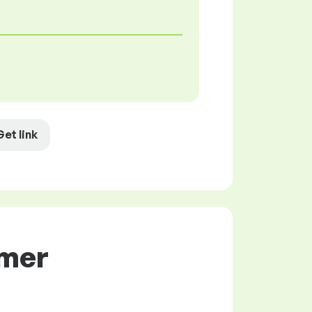
Get link
amer