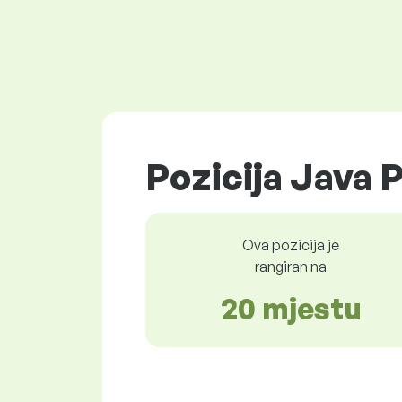
Pozicija Java 
Ova pozicija je
rangiran na
20 mjestu