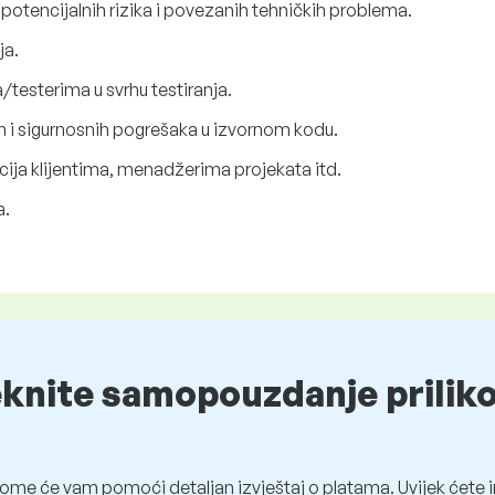
 potencijalnih rizika i povezanih tehničkih problema.
ja.
/testerima u svrhu testiranja.
nih i sigurnosnih pogrešaka u izvornom kodu.
cija klijentima, menadžerima projekata itd.
a.
eknite samopouzdanje prilik
ome će vam pomoći detaljan izvještaj o platama. Uvijek ćete i