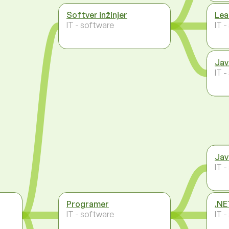
Softver inžinjer
Lea
IT - software
IT 
Jav
IT 
Jav
IT 
Programer
.NE
IT - software
IT 