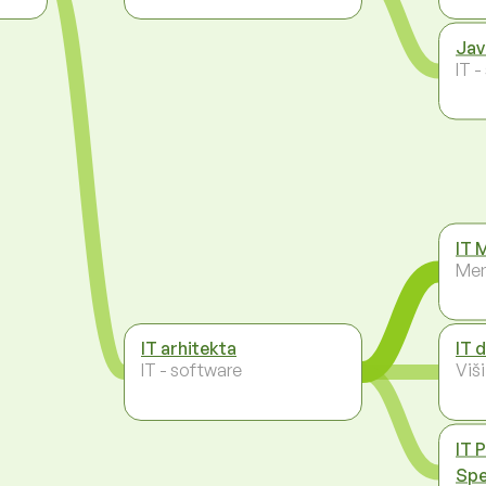
Jav
IT 
IT 
Men
IT arhitekta
IT 
IT - software
Viš
IT 
Spe