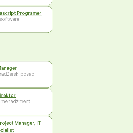
ascript Programer
- software
Manager
adžerski posao
direktor
i menadžment
Project Manager, IT
cialist