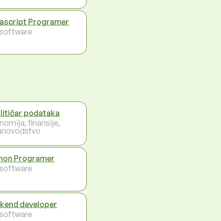
ascript Programer
- software
litičar podataka
nomija, finansije,
unovodstvo
hon Programer
- software
kend developer
- software