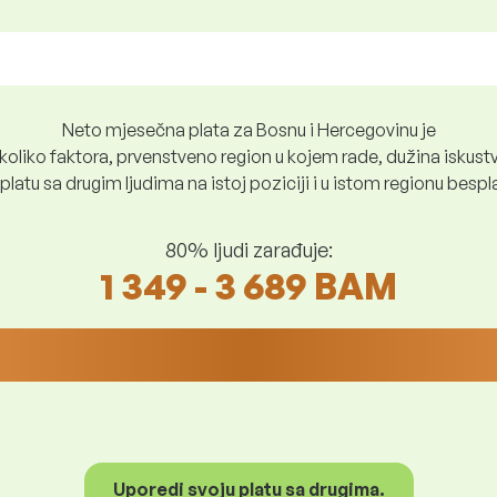
Neto mjesečna plata za Bosnu i Hercegovinu je
oliko faktora, prvenstveno region u kojem rade, dužina iskustv
platu sa drugim ljudima na istoj poziciji i u istom regionu besp
80% ljudi zarađuje:
1 349 - 3 689 BAM
Uporedi svoju platu sa drugima.