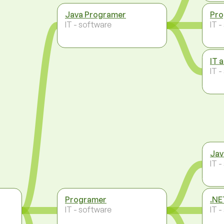
Java Programer
Pro
IT - software
IT 
IT 
IT 
Jav
IT 
Programer
.NE
IT - software
IT 