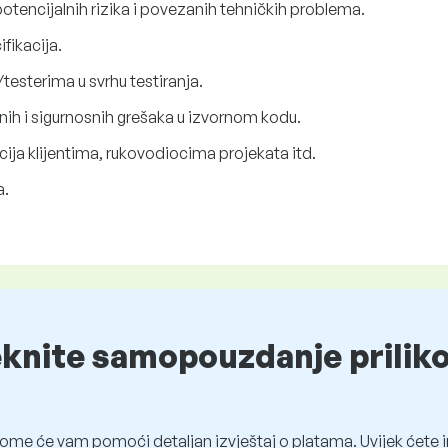
otencijalnih rizika i povezanih tehničkih problema.
fikacija.
testerima u svrhu testiranja.
lnih i sigurnosnih grešaka u izvornom kodu.
cija klijentima, rukovodiocima projekata itd.
a.
eknite samopouzdanje prilik
ome će vam pomoći detaljan izvještaj o platama. Uvijek ćete i