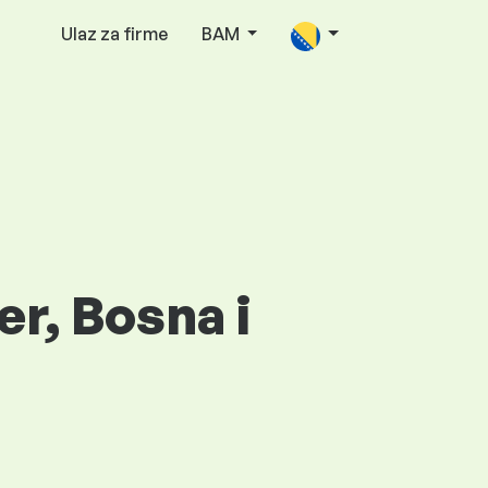
Ulaz za firme
BAM
r, Bosna i