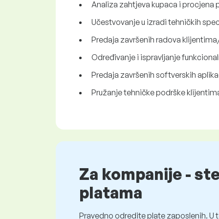
Analiza zahtjeva kupaca i procjena p
Učestvovanje u izradi tehničkih speci
Predaja završenih radova klijentima/
Određivanje i ispravljanje funkciona
Predaja završenih softverskih aplika
Pružanje tehničke podrške klijentim
Za kompanije - st
platama
Pravedno odredite plate zaposlenih. U t