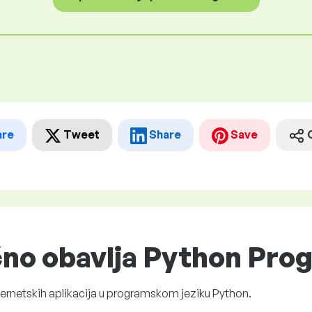
are
Tweet
Share
Save
čno obavlja Python Pro
nternetskih aplikacija u programskom jeziku Python.