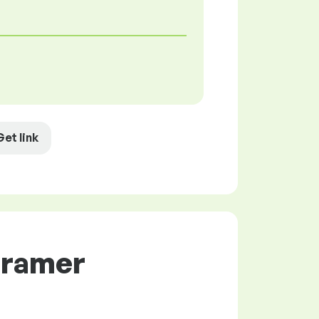
Get link
gramer