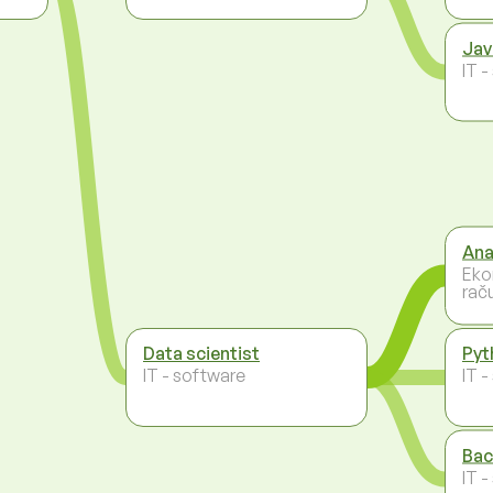
Jav
IT 
Ana
Eko
rač
Data scientist
Pyt
IT - software
IT 
Bac
IT 