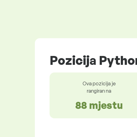
Pozicija Pytho
Ova pozicija je
rangiran na
88 mjestu