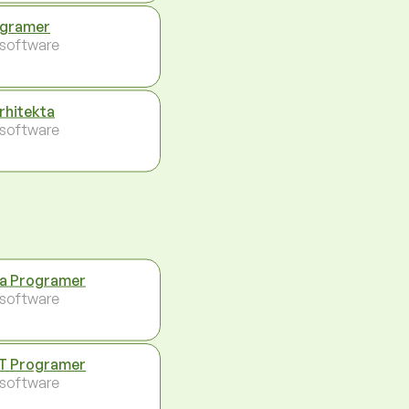
gramer
- software
arhitekta
- software
a Programer
- software
T Programer
- software