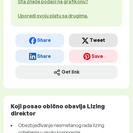
Šta znače podaci na grafikonu?
Uporedi svoju platu sa drugima.
Share
Tweet
Share
Save
Get link
Koji posao obično obavlja Lizing
direktor
Obezbjeđivanje nesmetanog rada lizing
odjeljenja u okviru kompanije.