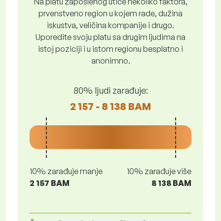
Na platu zaposlenog utiče nekoliko faktora,
prvenstveno region u kojem rade, dužina
iskustva, veličina kompanije i drugo.
Uporedite svoju platu sa drugim ljudima na
istoj poziciji i u istom regionu besplatno i
anonimno.
80% ljudi zarađuje:
2 157 - 8 138 BAM
10% zarađuje manje
10% zarađuje više
2 157 BAM
8 138 BAM