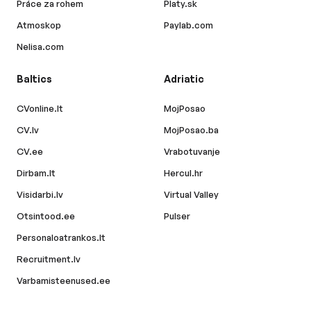
Práce za rohem
Platy.sk
Atmoskop
Paylab.com
Nelisa.com
Baltics
Adriatic
CVonline.lt
MojPosao
CV.lv
MojPosao.ba
CV.ee
Vrabotuvanje
Dirbam.lt
Hercul.hr
Visidarbi.lv
Virtual Valley
Otsintood.ee
Pulser
Personaloatrankos.lt
Recruitment.lv
Varbamisteenused.ee