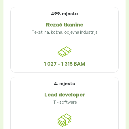
499. mjesto
Rezač tkanine
Tekstilna, kožna, odjevna industrija
1 027 - 1 315 BAM
4. mjesto
Lead developer
IT - software