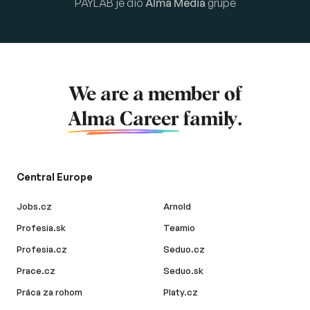
PAYLAB je dio
Alma Media
grupe
We are a member of
Alma Career
family.
Central Europe
Jobs.cz
Arnold
Profesia.sk
Teamio
Profesia.cz
Seduo.cz
Prace.cz
Seduo.sk
Práca za rohom
Platy.cz