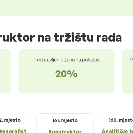
ruktor na tržištu rada
Predstavljanje žena na položaju
P
20%
2. mjesto
160. mjes
161. mjesto
Generalist
Analitičar 
Konstruktor