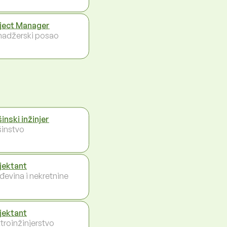
ject Manager
adžerski posao
inski inžinjer
instvo
jektant
đevina i nekretnine
jektant
ktroinžinjerstvo