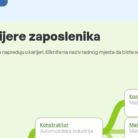
ijere zaposlenika
 napreduju u karijeri. Kliknite na naziv radnog mjesta da bist
Kon
Maš
Konstruktor
Maš
Automobilska industrija
Maš