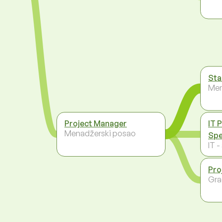
Sta
Men
Project Manager
IT 
Menadžerski posao
Spe
IT 
Pro
Gra