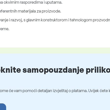
na okvirnim rasporedima i uputama.
eferentnih materijala za proizvode.
ivanje i razvoj, s glavnim konstruktorom i tehnologom prozvodn
reme.
eknite samopouzdanje prilik
ome će vam pomoći detaljan izvještaj o platama. Uvijek ćete i