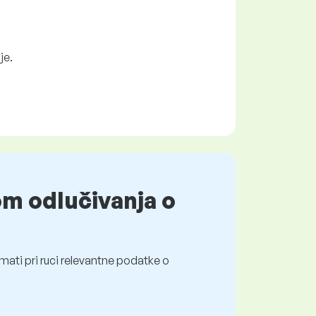
je.
om odlučivanja o
mati pri ruci relevantne podatke o