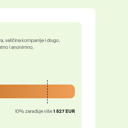
a, veličina kompanije i drugo.
latno i anonimno.
10% zarađuje više
1 527 EUR