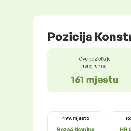
Pozicija Konst
Ova pozicija je
rangiran na
161 mjestu
499. mjesto
16
Rezač tkanine
HR 