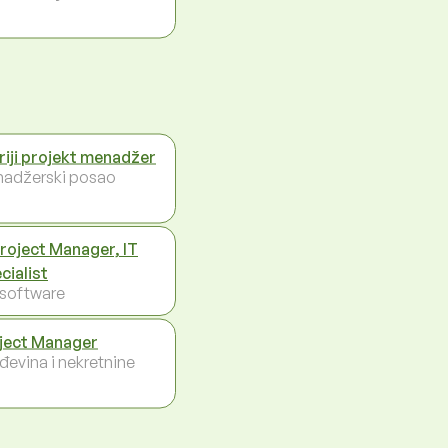
riji projekt menadžer
adžerski posao
Project Manager, IT
cialist
- software
ject Manager
đevina i nekretnine