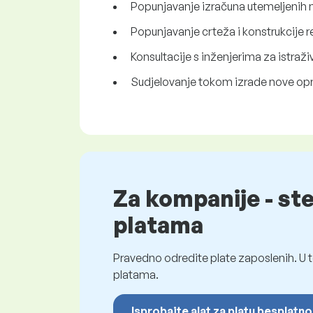
Popunjavanje izračuna utemeljenih 
Popunjavanje crteža i konstrukcije r
Konsultacije s inženjerima za istraž
Sudjelovanje tokom izrade nove op
Za kompanije - st
platama
Pravedno odredite plate zaposlenih. U t
platama.
Isprobajte alat za platu besplatno