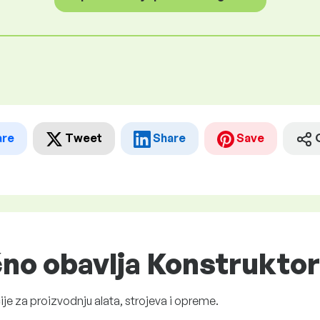
are
Tweet
Share
Save
čno obavlja Konstruktor
je za proizvodnju alata, strojeva i opreme.