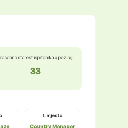
rosečna starost ispitanika u poziciji
33
to
1. mjesto
baze
Country Manager