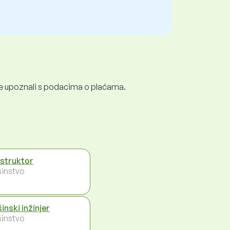
e se upoznali s podacima o plaćama.
struktor
instvo
inski inžinjer
instvo