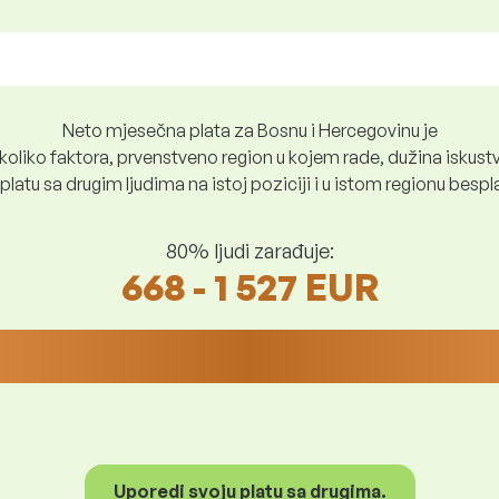
Neto mjesečna plata za Bosnu i Hercegovinu je
oliko faktora, prvenstveno region u kojem rade, dužina iskustv
platu sa drugim ljudima na istoj poziciji i u istom regionu besp
80% ljudi zarađuje:
668 - 1 527 EUR
Uporedi svoju platu sa drugima.