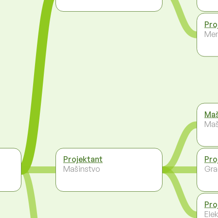
Pro
Men
Maš
Maš
Projektant
Pro
Mašinstvo
Gra
Pro
Ele