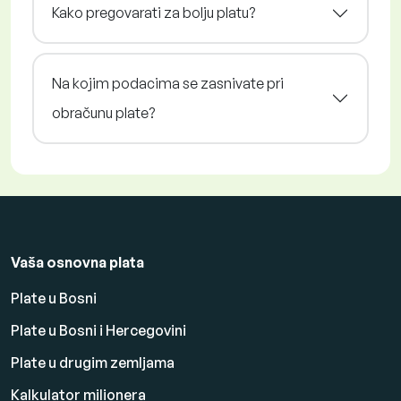
Kako pregovarati za bolju platu?
Na kojim podacima se zasnivate pri
obračunu plate?
Vaša osnovna plata
Plate u Bosni
Plate u Bosni i Hercegovini
Plate u drugim zemljama
Kalkulator milionera