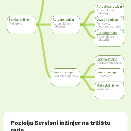
Auto dijagnostičar
Automobilska
industrija
Servisni inžinjer
Automehaničar
Vozač kamiona
Mašinstvo
Automobilska
Transport,
industrija
špedicija, logistika
Autoelektričar
Automobilska
industrija
Elektroinžinjer
Elektroinžinjerstvo
Servisni inžinjer
Servisni inžinjer
Elektroinžinjerstvo
IT - software
Mašinski inžinjer
Mašinstvo
Pozicija Servisni inžinjer na tržištu
rada