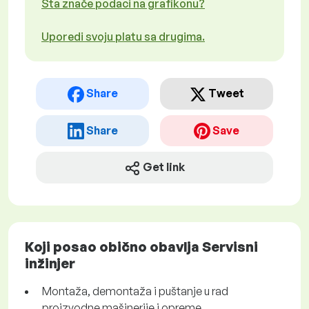
Šta znače podaci na grafikonu?
Uporedi svoju platu sa drugima.
Share
Tweet
Share
Save
Get link
Koji posao obično obavlja Servisni
inžinjer
Montaža, demontaža i puštanje u rad
proizvodne mašinerije i opreme.