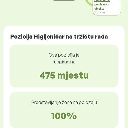
Prodavač u
prodajnom
objektu
Trgovina
Pozicija Higijeničar na tržištu rada
Ova pozicija je
rangiran na
475 mjestu
Predstavljanje žena na položaju
100%