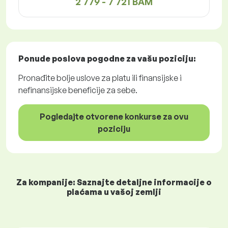
2 779 - 7 721 BAM
Ponude poslova
pogodne za vašu poziciju:
Pronađite bolje uslove za platu ili finansijske i
nefinansijske beneficije za sebe.
Pogledajte otvorene konkurse za ovu
poziciju
Za kompanije: Saznajte detaljne informacije o
plaćama u vašoj zemlji