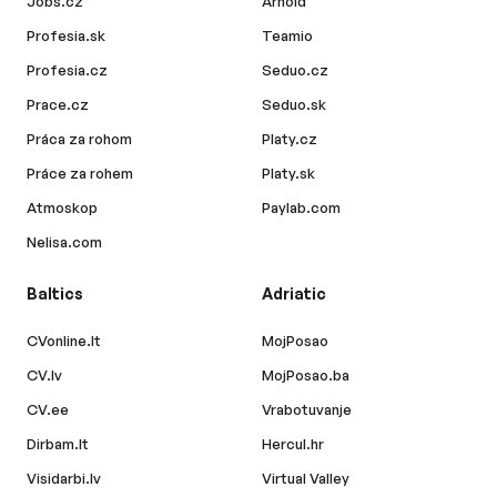
Jobs.cz
Arnold
Profesia.sk
Teamio
Profesia.cz
Seduo.cz
Prace.cz
Seduo.sk
Práca za rohom
Platy.cz
Práce za rohem
Platy.sk
Atmoskop
Paylab.com
Nelisa.com
Baltics
Adriatic
CVonline.lt
MojPosao
CV.lv
MojPosao.ba
CV.ee
Vrabotuvanje
Dirbam.lt
Hercul.hr
Visidarbi.lv
Virtual Valley