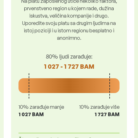
Na platu zaposlenog utiče nekoliko faktora,
prvenstveno region u kojem rade, dužina
iskustva, veličina kompanije i drugo.
Uporedite svoju platu sa drugim ljudima na
istoj poziciji i u istom regionu besplatno i
anonimno.
80% ljudi zarađuje:
1 027 - 1 727 BAM
10% zarađuje manje
10% zarađuje više
1 027 BAM
1 727 BAM