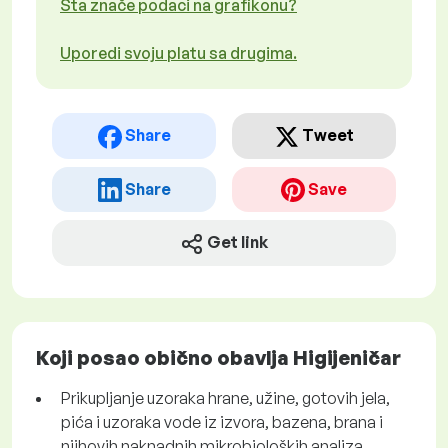
Šta znače podaci na grafikonu?
Uporedi svoju platu sa drugima.
Share
Tweet
Share
Save
Get link
Koji posao obično obavlja Higijeničar
Prikupljanje uzoraka hrane, užine, gotovih jela,
pića i uzoraka vode iz izvora, bazena, brana i
njihovih naknadnih mikrobioloških analiza.