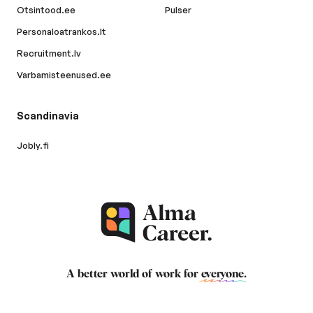
Otsintood.ee
Pulser
Personaloatrankos.lt
Recruitment.lv
Varbamisteenused.ee
Scandinavia
Jobly.fi
A better world of work for
everyone
.