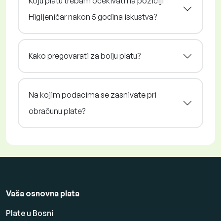
Koju platu trebam očekivati na poziciji
Higijeničar nakon 5 godina iskustva?
Kako pregovarati za bolju platu?
Na kojim podacima se zasnivate pri
obračunu plate?
Vaša osnovna plata
Plate u Bosni