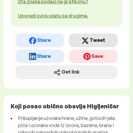
Šta znače podaci na grafikonu?
Uporedi svoju platu sa drugima.
Share
Tweet
Share
Save
Get link
Koji posao obično obavlja Higijeničar
Prikupljanje uzoraka hrane, užine, gotovih jela,
pića i uzoraka vode iz izvora, bazena, brana i
njihovih naknadnih mikrobioloških analiza.