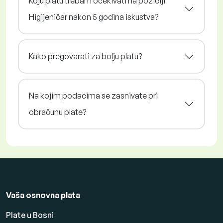
Koju platu trebam očekivati na poziciji
Higijeničar nakon 5 godina iskustva?
Kako pregovarati za bolju platu?
Na kojim podacima se zasnivate pri
obračunu plate?
Vaša osnovna plata
Plate u Bosni