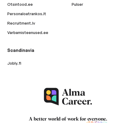
Otsintood.ee
Pulser
Personaloatrankos.lt
Recruitment.lv
Varbamisteenused.ee
Scandinavia
Jobly.fi
A better world of work for
everyone
.