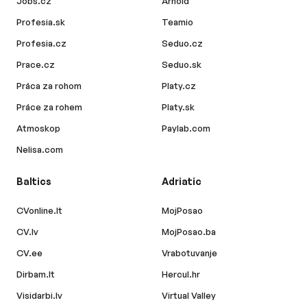
Jobs.cz
Arnold
Profesia.sk
Teamio
Profesia.cz
Seduo.cz
Prace.cz
Seduo.sk
Práca za rohom
Platy.cz
Práce za rohem
Platy.sk
Atmoskop
Paylab.com
Nelisa.com
Baltics
Adriatic
CVonline.lt
MojPosao
CV.lv
MojPosao.ba
CV.ee
Vrabotuvanje
Dirbam.lt
Hercul.hr
Visidarbi.lv
Virtual Valley