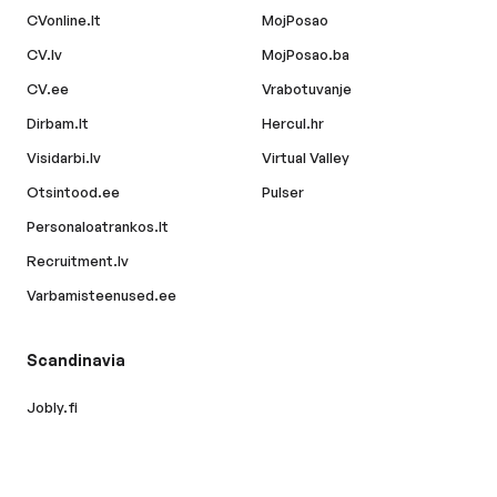
CVonline.lt
MojPosao
CV.lv
MojPosao.ba
CV.ee
Vrabotuvanje
Dirbam.lt
Hercul.hr
Visidarbi.lv
Virtual Valley
Otsintood.ee
Pulser
Personaloatrankos.lt
Recruitment.lv
Varbamisteenused.ee
Scandinavia
Jobly.fi