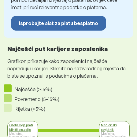
pomoći detaljan izvještaj o platama. Uvijek ćete
imati pri ruci relevantne podatke o platama.
Isprobajte alat za platu besplatno
Najčešći put karijere zaposlenika
Grafikon prikazuje kako zaposlenici najčešće
napreduju u karijeri. Kliknite na naziv radnog mjesta da
biste se upoznali s podacima o plaćama.
Najčešće (>15%)
Povremeno (5-15%)
Rijetka (<5%)
Osoba koja prati
Medicinski
kliničke studije
savjetnik
Medicina,
Medicina,
farmacija, veterina
farmacija, veterina