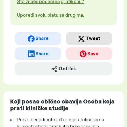
Šta znače podaci na grafikonu?
Uporedi svoju platu sa drugima.
Share
Tweet
Share
Save
Get link
Koji posao obično obavlja Osoba koja
prati kliničke studije
Provodjenje kontrolnih posjeta lokacijama
kliničkih istraživanja kako bi se osigurala