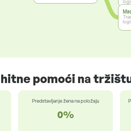
logi
Mag
Tra
logi
 hitne pomoći na tržišt
Predstavljanje žena na položaju
P
0%