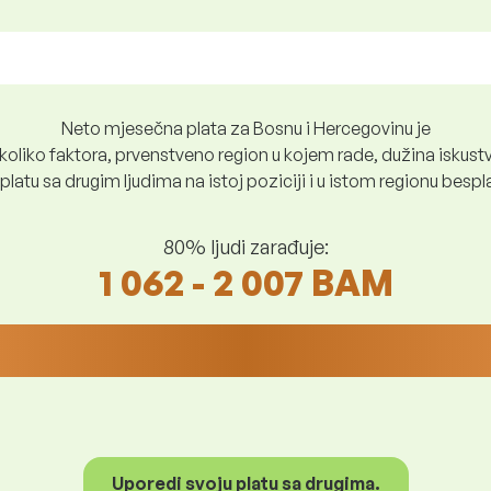
Neto mjesečna plata za Bosnu i Hercegovinu je
oliko faktora, prvenstveno region u kojem rade, dužina iskustv
platu sa drugim ljudima na istoj poziciji i u istom regionu besp
80% ljudi zarađuje:
1 062 - 2 007 BAM
Uporedi svoju platu sa drugima.