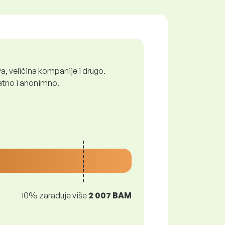
a, veličina kompanije i drugo.
latno i anonimno.
10% zarađuje više
2 007 BAM