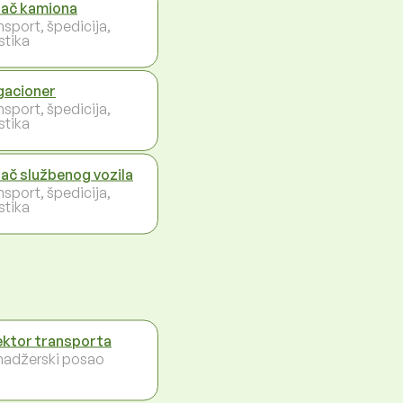
ač kamiona
nsport, špedicija,
stika
acioner
nsport, špedicija,
stika
ač službenog vozila
nsport, špedicija,
stika
ektor transporta
adžerski posao