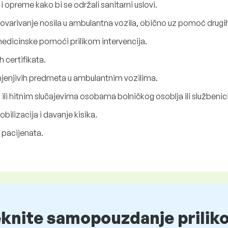
i opreme kako bi se održali sanitarni uslovi.
utovarivanje nosila u ambulantna vozila, obično uz pomoć drugih
edicinske pomoći prilikom intervencija.
 certifikata.
jenjivih predmeta u ambulantnim vozilima.
ili hitnim slučajevima osobama bolničkog osoblja ili službenic
bilizacija i davanje kisika.
h pacijenata.
eknite samopouzdanje prilik