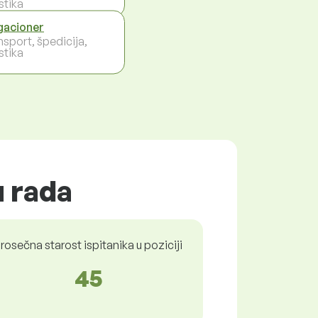
stika
acioner
nsport, špedicija,
stika
u rada
rosečna starost ispitanika u poziciji
45