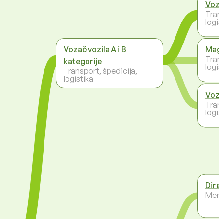
Voz
Tra
logi
Vozač vozila A i B
Mag
Tra
kategorije
logi
Transport, špedicija,
logistika
Voz
Tra
logi
Dir
Men