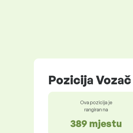
Pozicija Vozač
Ova pozicija je
rangiran na
389 mjestu