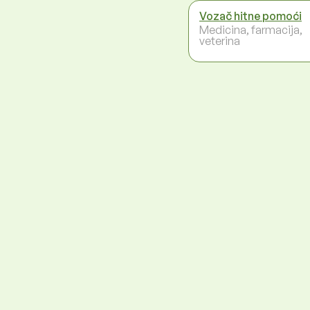
Vozač hitne pomoći
Medicina, farmacija,
veterina