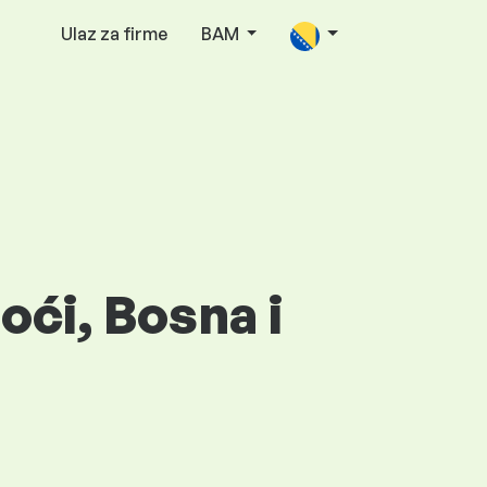
Ulaz za firme
BAM
oći, Bosna i