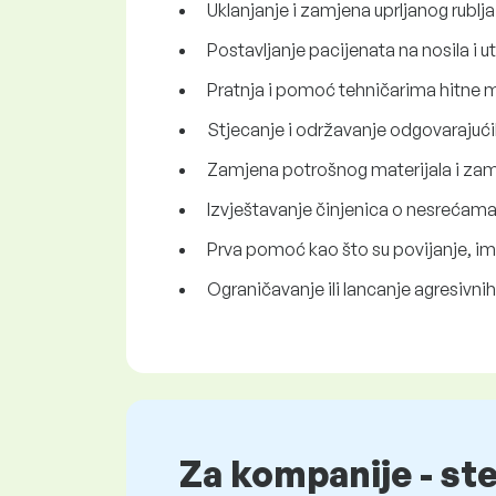
Uklanjanje i zamjena uprljanog rublja 
Postavljanje pacijenata na nosila i 
Pratnja i pomoć tehničarima hitne m
Stjecanje i održavanje odgovarajućih
Zamjena potrošnog materijala i zam
Izvještavanje činjenica o nesrećama 
Prva pomoć kao što su povijanje, imo
Ograničavanje ili lancanje agresivni
Za kompanije - st