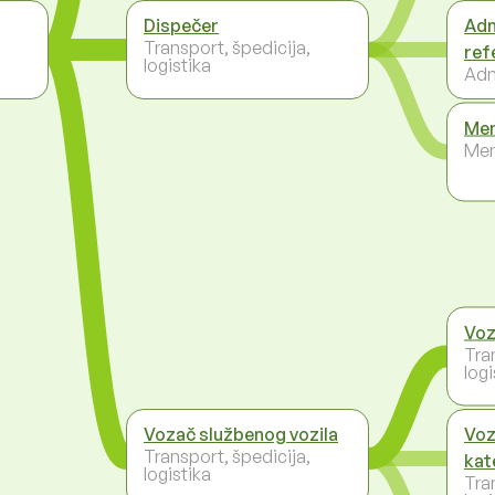
Dispečer
Adm
Transport, špedicija,
ref
logistika
Adm
Men
Men
Voz
Tra
logi
Vozač službenog vozila
Voz
Transport, špedicija,
kat
logistika
Tra