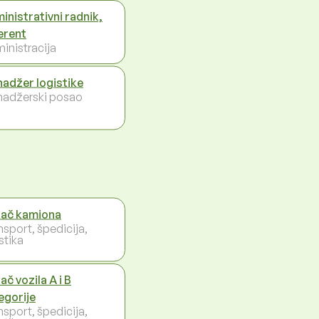
inistrativni radnik,
erent
inistracija
adžer logistike
adžerski posao
ač kamiona
nsport, špedicija,
stika
ač vozila A i B
egorije
nsport, špedicija,