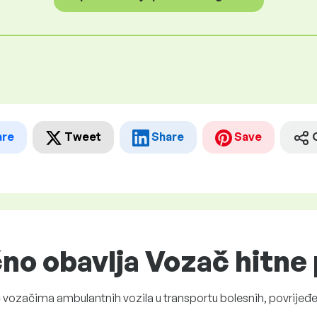
are
Tweet
Share
Save
čno obavlja Vozač hitn
 vozačima ambulantnih vozila u transportu bolesnih, povrijeđe