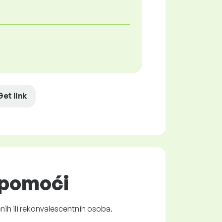
Get link
e pomoći
nih ili rekonvalescentnih osoba.