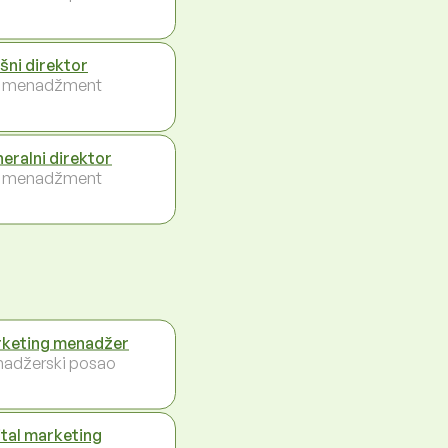
ršni direktor
i menadžment
eralni direktor
i menadžment
keting menadžer
adžerski posao
ital marketing