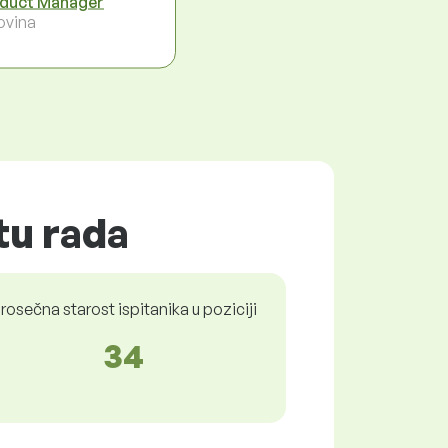
duct Manager
ovina
tu rada
rosečna starost ispitanika u poziciji
34