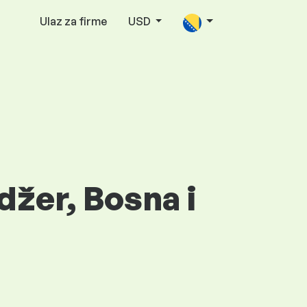
Ulaz za firme
USD
džer, Bosna i