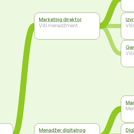
Marketing direktor
Izv
Viši menadžment
Viš
Gen
Viš
Mar
Men
Menadžer digitalnog
Dig