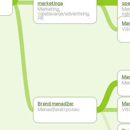
marketinga
spe
Marketing,
Mar
oglašavanje/advertising,
ogl
PR
PR
Mar
Viš
Mar
Men
Brend menadžer
Mar
Menadžerski posao
Viš