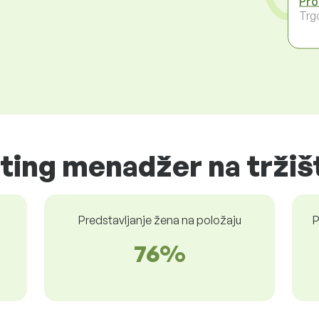
Pro
Trg
ting menadžer na tržiš
Predstavljanje žena na položaju
P
76%