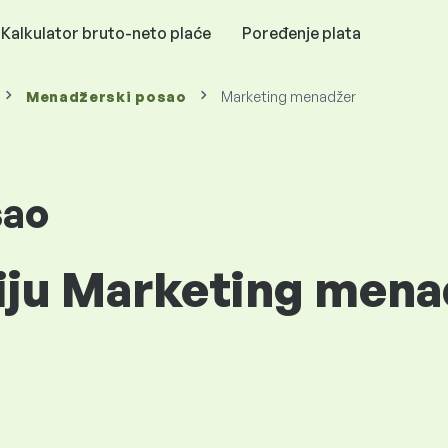
Kalkulator bruto-neto plaće
Poređenje plata
Menadžerski posao
Marketing menadžer
sao
iju Marketing mena