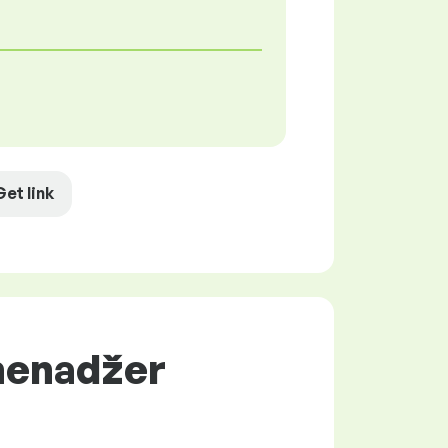
Get link
 menadžer