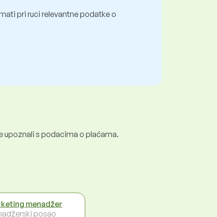
mati pri ruci relevantne podatke o
e se upoznali s podacima o plaćama.
keting menadžer
adžerski posao