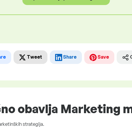
are
Tweet
Share
Save
ično obavlja Marketing
ketinških strategija.