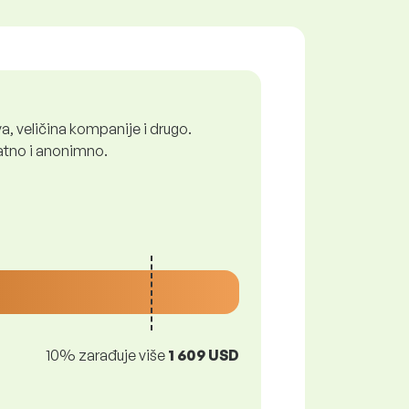
a, veličina kompanije i drugo.
latno i anonimno.
10% zarađuje više
1 609 USD