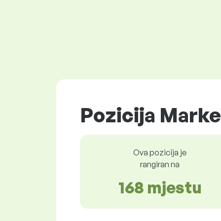
Pozicija Marke
Ova pozicija je
rangiran na
168 mjestu