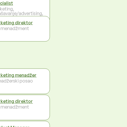
cialist
keting,
ašavanje/advertising,
keting direktor
i menadžment
keting menadžer
adžerski posao
keting direktor
i menadžment