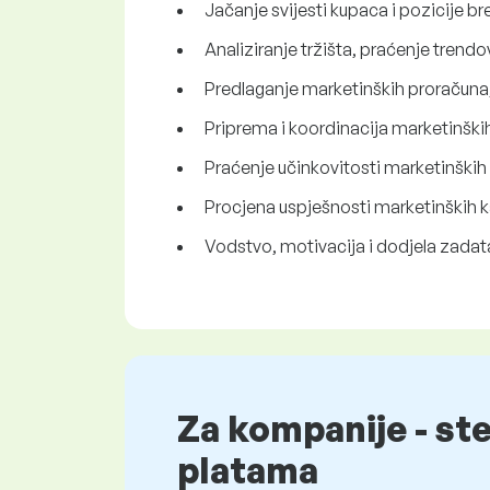
Jačanje svijesti kupaca i pozicije br
Analiziranje tržišta, praćenje trendo
Predlaganje marketinških proračuna, 
Priprema i koordinacija marketinških
Praćenje učinkovitosti marketinških 
Procjena uspješnosti marketinških k
Vodstvo, motivacija i dodjela zada
Za kompanije - st
platama