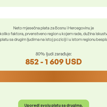
Neto mjesečna plata za Bosnu i Hercegovinu je
oliko faktora, prvenstveno region u kojem rade, dužina iskustv
platu sa drugim ljudima na istoj poziciji i u istom regionu besp
80% ljudi zarađuje:
852 - 1 609 USD
Uporedi svoju platu sa drugima.