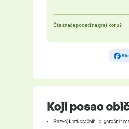
Šta znače podaci na grafikonu?
Sh
Koji posao ob
Razvoj kratkoročnih i dugoročnih mar