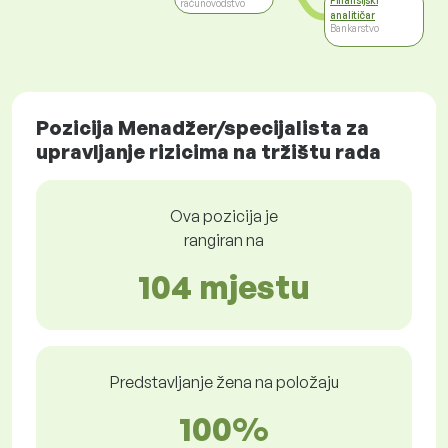
Finansijski
računovodstvo
analitičar
Bankarstvo
Pozicija Menadžer/specijalista za
upravljanje rizicima na tržištu rada
Ova pozicija je
rangiran na
104 mjestu
Predstavljanje žena na položaju
100%