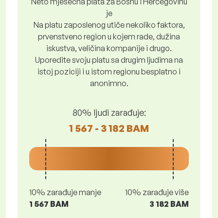
Neto mjesečna plata za Bosnu i Hercegovinu
je
Na platu zaposlenog utiče nekoliko faktora,
prvenstveno region u kojem rade, dužina
iskustva, veličina kompanije i drugo.
Uporedite svoju platu sa drugim ljudima na
istoj poziciji i u istom regionu besplatno i
anonimno.
80% ljudi zarađuje:
1 567 - 3 182 BAM
10% zarađuje manje
10% zarađuje više
1 567 BAM
3 182 BAM