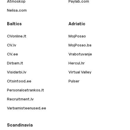
Atmoskop
Paylab.com
Nelisa.com
Baltics
Adriatic
CVonline.lt
MojPosao
CV.lv
MojPosao.ba
CV.ee
Vrabotuvanje
Dirbam.lt
Hercul.hr
Visidarbi.lv
Virtual Valley
Otsintood.ee
Pulser
Personaloatrankos.lt
Recruitment.lv
Varbamisteenused.ee
Scandinavia