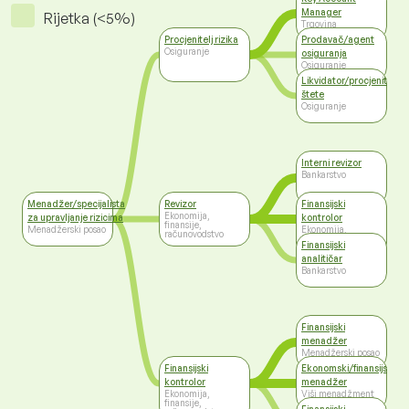
Manager
Rijetka (<5%)
Trgovina
Procjenitelj rizika
Prodavač/agent
Osiguranje
osiguranja
Osiguranje
Likvidator/procjenitelj
štete
Osiguranje
Interni revizor
Bankarstvo
Menadžer/specijalista
Revizor
Finansijski
Ekonomija,
za upravljanje rizicima
kontrolor
finansije,
Menadžerski posao
Ekonomija,
računovodstvo
finansije,
Finansijski
računovodstvo
analitičar
Bankarstvo
Finansijski
menadžer
Menadžerski posao
Finansijski
Ekonomski/finansijski
kontrolor
menadžer
Ekonomija,
Viši menadžment
finansije,