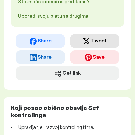
Šta znače podaci na grafikonu?
Uporedi svoju platu sa drugima.
Share
Tweet
Share
Save
Get link
Koji posao obično obavlja Šef
kontrolinga
Upravljanje i razvoj kontroling tima.