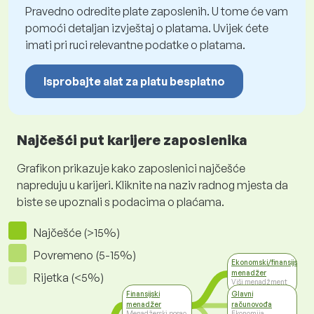
Pravedno odredite plate zaposlenih. U tome će vam
pomoći detaljan izvještaj o platama. Uvijek ćete
imati pri ruci relevantne podatke o platama.
Isprobajte alat za platu besplatno
Najčešći put karijere zaposlenika
Grafikon prikazuje kako zaposlenici najčešće
napreduju u karijeri. Kliknite na naziv radnog mjesta da
biste se upoznali s podacima o plaćama.
Najčešće (>15%)
Povremeno (5-15%)
Ekonomski/finansijski
menadžer
Rijetka (<5%)
Viši menadžment
Finansijski
Glavni
menadžer
računovođa
Menadžerski posao
Ekonomija,