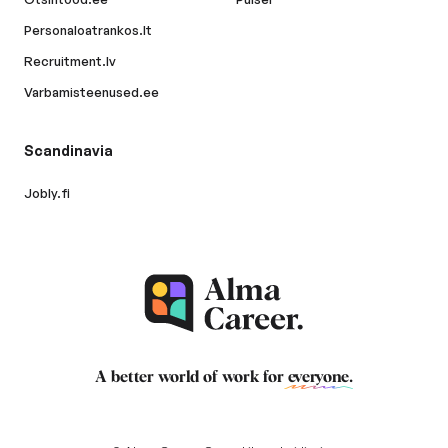
Personaloatrankos.lt
Recruitment.lv
Varbamisteenused.ee
Scandinavia
Jobly.fi
A better world of work for
everyone
.