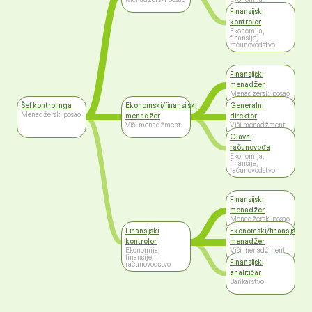
finansije,
Finansijski
računovodstvo
kontrolor
Ekonomija,
finansije,
računovodstvo
Finansijski
menadžer
Menadžerski posao
Šef kontrolinga
Ekonomski/finansijski
Generalni
Menadžerski posao
menadžer
direktor
Viši menadžment
Viši menadžment
Glavni
računovođa
Ekonomija,
finansije,
računovodstvo
Finansijski
menadžer
Menadžerski posao
Finansijski
Ekonomski/finansijski
kontrolor
menadžer
Ekonomija,
Viši menadžment
finansije,
Finansijski
računovodstvo
analitičar
Bankarstvo