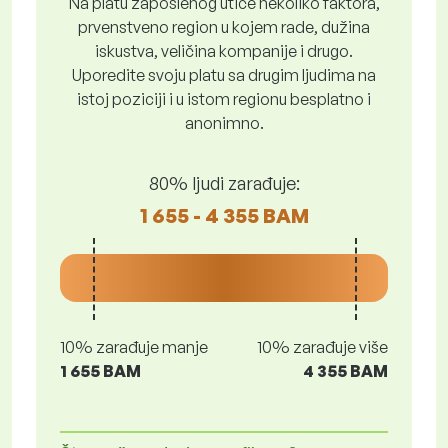
Na platu zaposlenog utiče nekoliko faktora,
prvenstveno region u kojem rade, dužina
iskustva, veličina kompanije i drugo.
Uporedite svoju platu sa drugim ljudima na
istoj poziciji i u istom regionu besplatno i
anonimno.
80% ljudi zarađuje:
1 655 - 4 355 BAM
10% zarađuje manje
10% zarađuje više
1 655 BAM
4 355 BAM