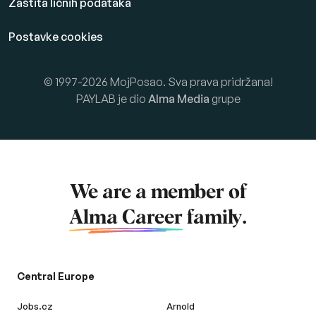
Zaštita ličnih podataka
Postavke cookies
© 1997-2026 MojPosao. Sva prava pridržana!
PAYLAB je dio
Alma Media
grupe
We are a member of
Alma Career
family.
Central Europe
Jobs.cz
Arnold