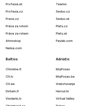
Profesia.sk
Teamio
Profesia.cz
Seduo.cz
Prace.cz
Seduo.sk
Práca za rohom
Platy.cz
Práce za rohem
Platy.sk
Atmoskop
Paylab.com
Nelisa.com
Baltics
Adriatic
CVonline.lt
MojPosao
CV.lv
MojPosao.ba
CV.ee
Vrabotuvanje
Dirbam.lt
Hercul.hr
Visidarbi.lv
Virtual Valley
Otsintood.ee
Pulser