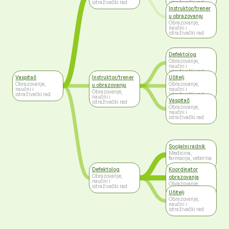
istraživački rad
istraživački rad
Instruktor/trener
u obrazovanju
Obrazovanje,
naučni i
istraživački rad
Defektolog
Obrazovanje,
naučni i
istraživački rad
Vaspitač
Instruktor/trener
Učitelj
Obrazovanje,
Obrazovanje,
u obrazovanju
naučni i
naučni i
Obrazovanje,
istraživački rad
istraživački rad
naučni i
Vaspitač
istraživački rad
Obrazovanje,
naučni i
istraživački rad
Socijalni radnik
Medicina,
farmacija, veterina
Defektolog
Koordinator
Obrazovanje,
obrazovanja
naučni i
Obrazovanje,
istraživački rad
naučni i
Učitelj
istraživački rad
Obrazovanje,
naučni i
istraživački rad