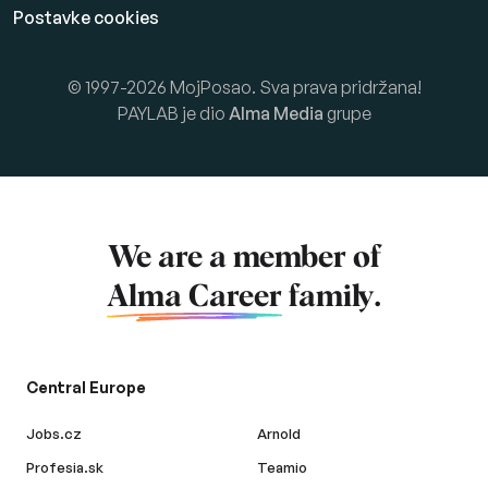
Postavke cookies
© 1997-2026 MojPosao. Sva prava pridržana!
PAYLAB je dio
Alma Media
grupe
We are a member of
Alma Career
family.
Central Europe
Jobs.cz
Arnold
Profesia.sk
Teamio