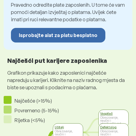
Pravedno odredite plate zaposlenih. U tome će vam
pomoći detaljan izvještaj o platama. Uvijek ćete
imati pri ruci relevantne podatke o platama.
Isprobajte alat za platu besplatno
Najčešći put karijere zaposlenika
Grafikon prikazuje kako zaposlenici najčešće
napreduju u karijeri. Kliknite na naziv radnog mjesta da
biste se upoznali s podacima o plaćama.
Najčešće (>15%)
Povremeno (5-15%)
Vaspitač
Obrazovanje,
Rijetka (<5%)
naučni i
istraživački rad
Učitelj
Defektolog
Obrazovanje,
Obrazovanje,
naučni i
naučni i