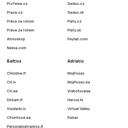
Profesia.cz
Seduo.cz
Prace.cz
Seduo.sk
Práca za rohom
Platy.cz
Práce za rohem
Platy.sk
Atmoskop
Paylab.com
Nelisa.com
Baltics
Adriatic
CVonline.lt
MojPosao
CV.lv
MojPosao.ba
CV.ee
Vrabotuvanje
Dirbam.lt
Hercul.hr
Visidarbi.lv
Virtual Valley
Otsintood.ee
Pulser
Personaloatrankos.lt