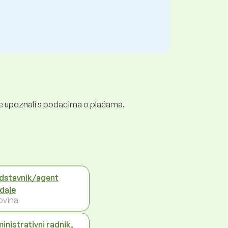
e se upoznali s podacima o plaćama.
dstavnik/agent
daje
ovina
inistrativni radnik,