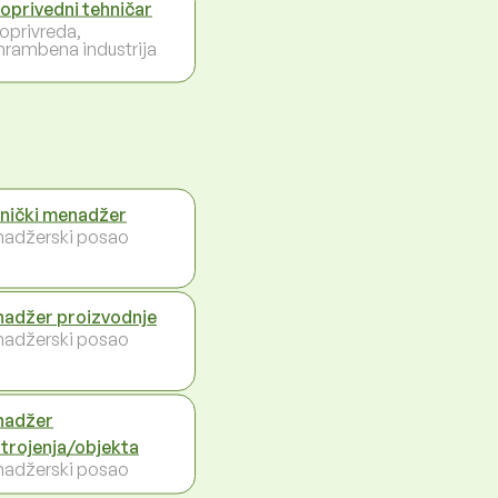
joprivedni tehničar
joprivreda,
hrambena industrija
nički menadžer
adžerski posao
adžer proizvodnje
adžerski posao
nadžer
trojenja/objekta
adžerski posao