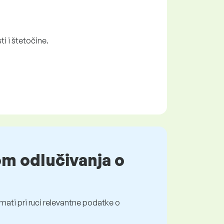
i i štetočine.
om odlučivanja o
mati pri ruci relevantne podatke o