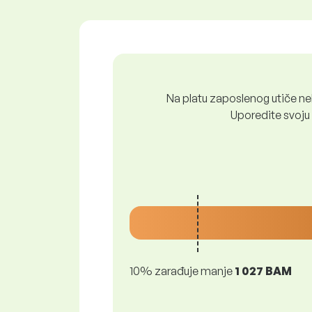
Na platu zaposlenog utiče nek
Uporedite svoju 
10% zarađuje manje
1 027 BAM