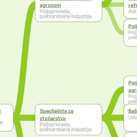
agronom
ref
Poljoprivreda,
Adm
prehrambena industrija
Pol
Pol
pre
Polj
ag
Pol
pre
r
Specijalista za
Baš
Uslu
stočarstvo
ja
Poljoprivreda,
prehrambena industrija