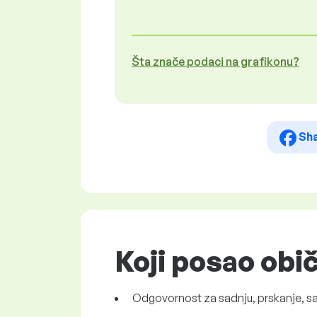
Šta znače podaci na grafikonu?
Sh
Koji posao obi
Odgovornost za sadnju, prskanje, sak