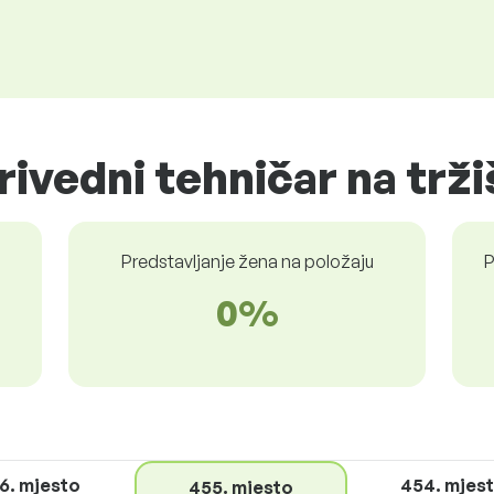
rivedni tehničar na trž
Predstavljanje žena na položaju
P
0%
6. mjesto
454. mjes
455. mjesto