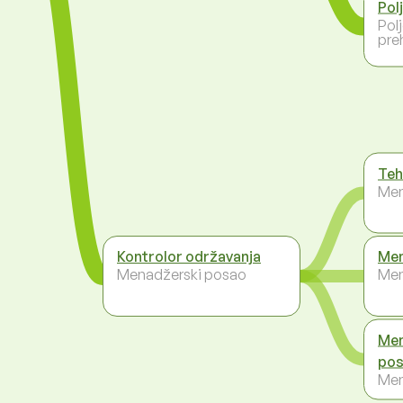
Pol
Pol
pre
Teh
Men
Kontrolor održavanja
Men
Menadžerski posao
Men
Me
pos
Men