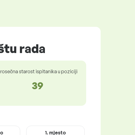
ištu rada
rosečna starost ispitanika u poziciji
39
to
1. mjesto