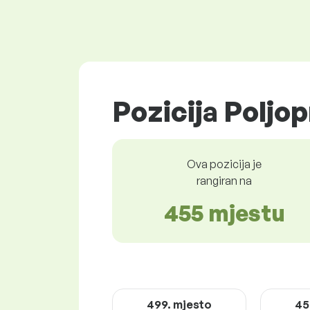
Pozicija Poljop
Ova pozicija je
rangiran na
455 mjestu
499. mjesto
45