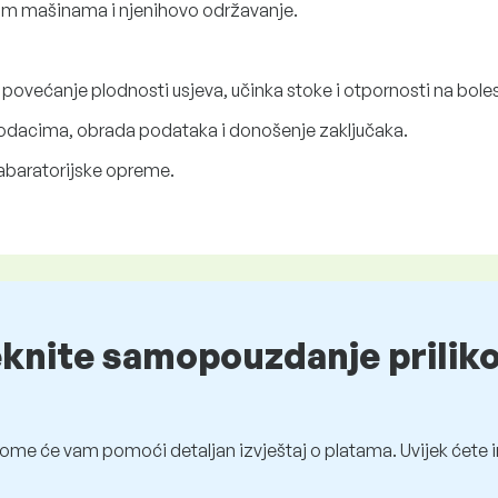
m mašinama i njenihovo održavanje.
 povećanje plodnosti usjeva, učinka stoke i otpornosti na bolest
podacima, obrada podataka i donošenje zaključaka.
i labaratorijske opreme.
eknite samopouzdanje prilik
ome će vam pomoći detaljan izvještaj o platama. Uvijek ćete i