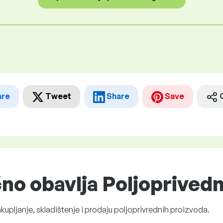
are
Tweet
Share
Save
čno obavlja Poljoprivedn
upljanje, skladištenje i prodaju poljoprivrednih proizvoda.