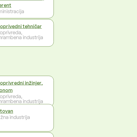
erent
inistracija
joprivedni tehničar
joprivreda,
hrambena industrija
oprivredni inžinjer,
ronom
joprivreda,
hrambena industrija
tovan
žna industrija