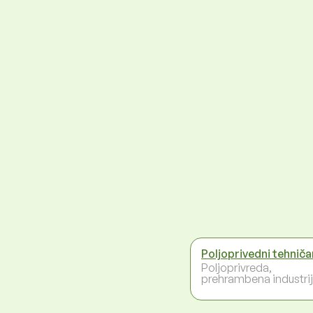
Poljoprivedni tehniča
Poljoprivreda,
prehrambena industri