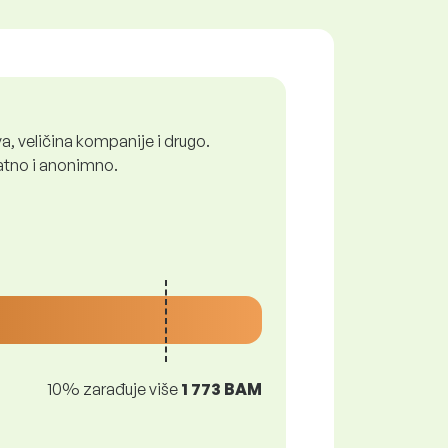
a, veličina kompanije i drugo.
latno i anonimno.
10% zarađuje više
1 773 BAM