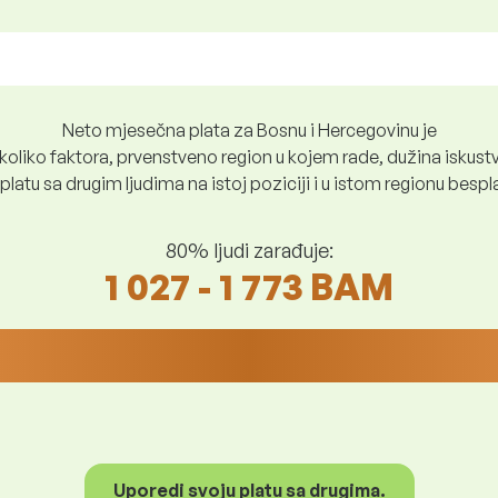
Neto mjesečna plata za Bosnu i Hercegovinu je
oliko faktora, prvenstveno region u kojem rade, dužina iskustv
platu sa drugim ljudima na istoj poziciji i u istom regionu besp
80% ljudi zarađuje:
1 027 - 1 773 BAM
Uporedi svoju platu sa drugima.