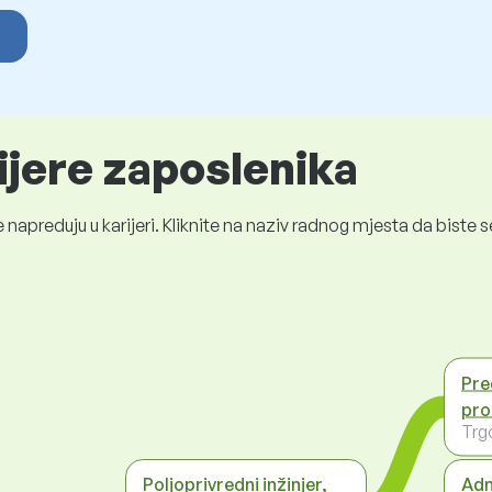
ijere zaposlenika
 napreduju u karijeri. Kliknite na naziv radnog mjesta da bist
Pre
pro
Trg
Poljoprivredni inžinjer,
Adm