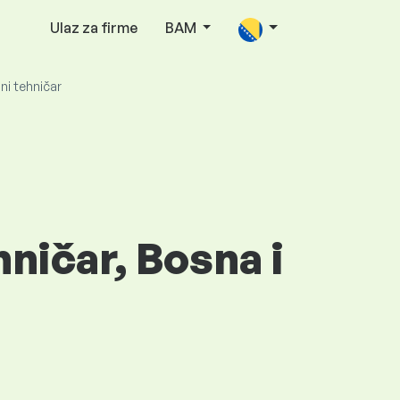
Ulaz za firme
BAM
ni tehničar
hničar, Bosna i