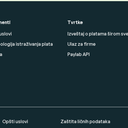
enti
Tvrtke
uslovi
Izveštaj o platama širom sv
logija istraživanja plata
Ulaz za firme
a
Paylab API
Opšti uslovi
Zaštita ličnih podataka