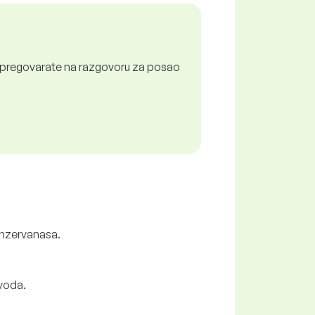
a pregovarate na razgovoru za posao
konzervanasa.
zvoda.