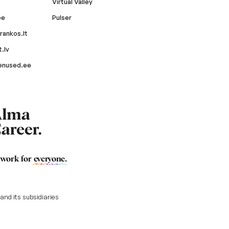
Virtual Valley
ee
Pulser
rankos.lt
.lv
enused.ee
 work for
everyone
.
nd its subsidiaries