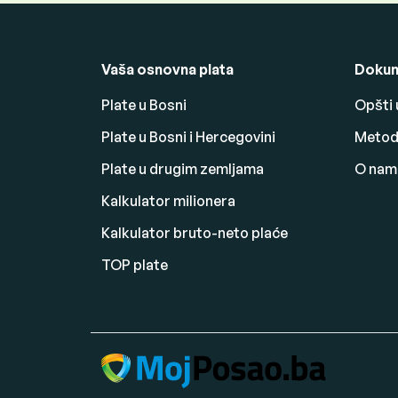
Vaša osnovna plata
Dokum
Plate u Bosni
Opšti 
Plate u Bosni i Hercegovini
Metodo
Plate u drugim zemljama
O nam
Kalkulator milionera
Kalkulator bruto-neto plaće
TOP plate