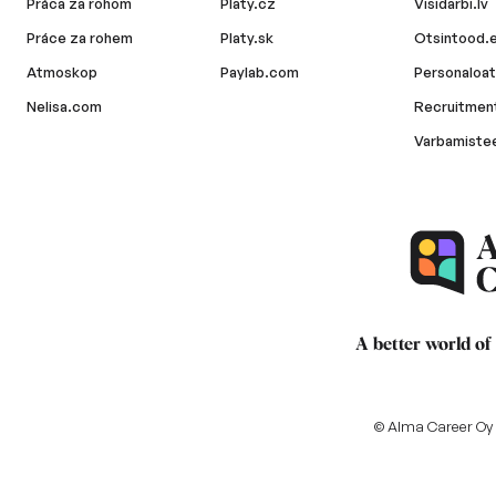
Práca za rohom
Platy.cz
Visidarbi.lv
Práce za rohem
Platy.sk
Otsintood.
Atmoskop
Paylab.com
Personaloat
Nelisa.com
Recruitment
Varbamiste
A better world of
© Alma Career Oy a