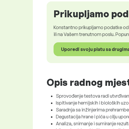
Prikupljamo poda
Konstantno prikupljamo podatke od z
ili na Vašem trenutnom poslu. Popun
Uporedi svoju platu sa drugim
Opis radnog mjes
Sprovođenje testova radi utvrđivanj
Ispitivanje hemijskih i bioloških 
Saradnja sa inžinjerima prehrambe
Degustacija hrane i pića u cilju up
Analiza, snimanje i sumiranje rezul