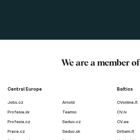
We are a member o
Central Europe
Baltics
Jobs.cz
Arnold
CVonline.lt
Profesia.sk
Teamio
CV.lv
Profesia.cz
Seduo.cz
CV.ee
Prace.cz
Seduo.sk
Dirbam.lt