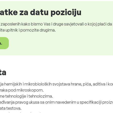
tke za datu poziciju
aposlenih kako bismo Vas i druge savjetovali o kojoj plaći d
ite upitnik i pomozite drugima.
a.
ta
a hemijskih i mikrobioloških svojstava hrane, pića, aditiva i 
uzoraka pod mikroskopom.
ne tehnologije i tehnolozima.
oređivanja pravog ukusa sa onim navedenim u specifikaciji proi
tata testova.