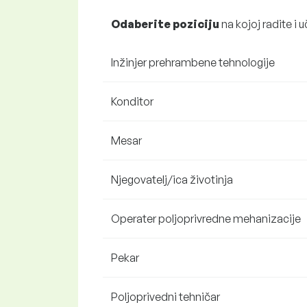
Odaberite poziciju
na kojoj radite i u
Inžinjer prehrambene tehnologije
Konditor
Mesar
Njegovatelj/ica životinja
Operater poljoprivredne mehanizacije
Pekar
Poljoprivedni tehničar