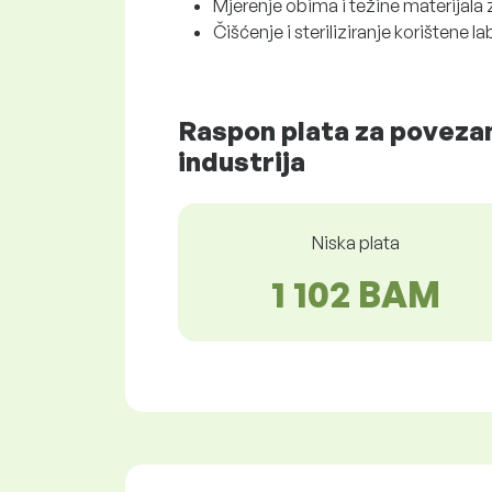
Mjerenje obima i težine materijala
Čišćenje i steriliziranje korištene 
Raspon plata za povezan
industrija
Niska plata
1 102 BAM