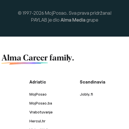
© 1997-2026 MojPosao. Sva prava pridržana!
PAYLAB je dio
Alma Media
grupe
f
Alma Career
family.
Adriatic
Scandinavia
MojPosao
Jobly.fi
MojPosao.ba
Vrabotuvanje
Hercul.hr