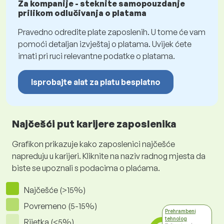
Za kompanije - steknite samopouzdanje
prilikom odlučivanja o platama
Pravedno odredite plate zaposlenih. U tome će vam
pomoći detaljan izvještaj o platama. Uvijek ćete
imati pri ruci relevantne podatke o platama.
Isprobajte alat za platu besplatno
Najčešći put karijere zaposlenika
Grafikon prikazuje kako zaposlenici najčešće
napreduju u karijeri. Kliknite na naziv radnog mjesta da
biste se upoznali s podacima o plaćama.
Najčešće (>15%)
Povremeno (5-15%)
Prehrambeni
tehnolog
Rijetka (<5%)