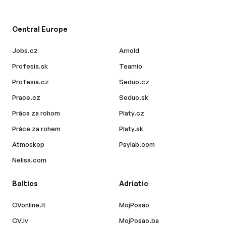
Central Europe
Jobs.cz
Arnold
Profesia.sk
Teamio
Profesia.cz
Seduo.cz
Prace.cz
Seduo.sk
Práca za rohom
Platy.cz
Práce za rohem
Platy.sk
Atmoskop
Paylab.com
Nelisa.com
Baltics
Adriatic
CVonline.lt
MojPosao
CV.lv
MojPosao.ba