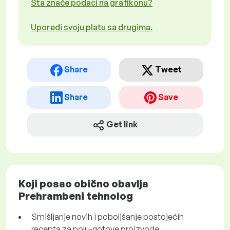
Šta znače podaci na grafikonu?
Uporedi svoju platu sa drugima.
Share
Tweet
Share
Save
Get link
Koji posao obično obavlja
Prehrambeni tehnolog
Smišljanje novih i poboljšanje postojećih
recepta za polu-gotove proizvode,