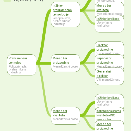
Poljoprivreda,
prehrambena
Inžinjer
Menadžer
industrija
prehrambene
kvaliteta
Menadžerski posao
tehnologije
Poljoprivreda,
Inžinjer kvaliteta
prehrambena
Upravljanje
industrija
kvalitetom
Direktor
proizvodnje
Viši menadžment
Prehrambeni
Menadžer
Supervizor
tehnolog
proizvodnje
proizvodnje
Poljoprivreda,
Menadžerski posao
Menadžerski posao
prehrambena
Generalni
industrija
direktor
Viši menadžment
Inžinjer kvaliteta
Upravljanje
kvalitetom
Menadžer
Kontrolor sistema
kvaliteta
kvaliteta/ISO
Menadžerski posao
menadžer
Viši menadžment
Menadžer
proizvodnje