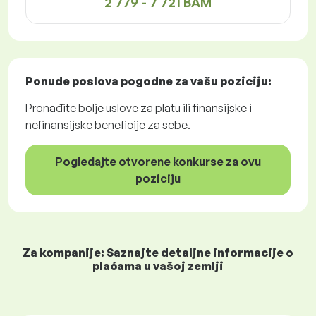
2 779 - 7 721 BAM
Ponude poslova
pogodne za vašu poziciju:
Pronađite bolje uslove za platu ili finansijske i
nefinansijske beneficije za sebe.
Pogledajte otvorene konkurse za ovu
poziciju
Za kompanije: Saznajte detaljne informacije o
plaćama u vašoj zemlji