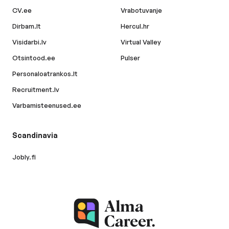
CV.ee
Vrabotuvanje
Dirbam.lt
Hercul.hr
Visidarbi.lv
Virtual Valley
Otsintood.ee
Pulser
Personaloatrankos.lt
Recruitment.lv
Varbamisteenused.ee
Scandinavia
Jobly.fi