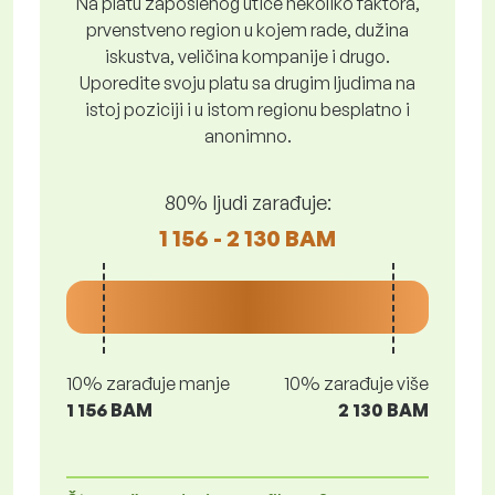
Na platu zaposlenog utiče nekoliko faktora,
prvenstveno region u kojem rade, dužina
iskustva, veličina kompanije i drugo.
Uporedite svoju platu sa drugim ljudima na
istoj poziciji i u istom regionu besplatno i
anonimno.
80% ljudi zarađuje:
1 156 - 2 130 BAM
10% zarađuje manje
10% zarađuje više
1 156 BAM
2 130 BAM