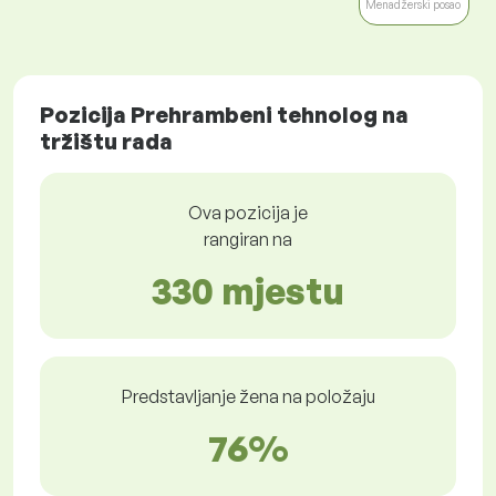
Menadžerski posao
Pozicija Prehrambeni tehnolog na
tržištu rada
Ova pozicija je
rangiran na
330 mjestu
Predstavljanje žena na položaju
76%