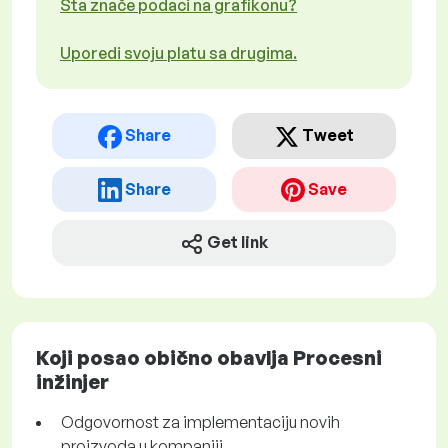
Šta znače podaci na grafikonu?
Uporedi svoju platu sa drugima.
Share
Tweet
Share
Save
Get link
Koji posao obično obavlja Procesni
inžinjer
Odgovornost za implementaciju novih
proizvoda u kompaniji.