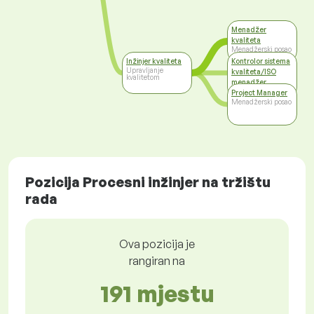
Menadžer
kvaliteta
Menadžerski posao
Inžinjer kvaliteta
Kontrolor sistema
Upravljanje
kvaliteta/ISO
kvalitetom
menadžer
Viši menadžment
Project Manager
Menadžerski posao
Pozicija Procesni inžinjer na tržištu
rada
Ova pozicija je
rangiran na
191 mjestu