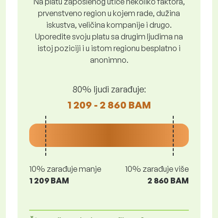
Na platu zaposlenog utiče nekoliko faktora,
prvenstveno region u kojem rade, dužina
iskustva, veličina kompanije i drugo.
Uporedite svoju platu sa drugim ljudima na
istoj poziciji i u istom regionu besplatno i
anonimno.
80% ljudi zarađuje:
1 209 - 2 860 BAM
10% zarađuje manje
10% zarađuje više
1 209 BAM
2 860 BAM