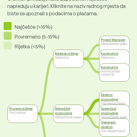
napreduju u karijeri. Kliknite na naziv radnog mjesta da
biste se upoznali s podacima o plaćama.
Najčešće (>15%)
Povremeno (5-15%)
Project Manager
Menadžerski posao
Rijetka (<5%)
Mašinski inžinjer
Konstruktor
Mašinstvo
Mašinstvo
Konstruktor
Automobilska
industrija
Direktor
proizvodnje
Viši menadžment
Procesni inžinjer
Menadžer
Supervizor
Proizvodnja
proizvodnje
proizvodnje
Menadžerski posao
Menadžerski posao
Generalni
direktor
Viši menadžment