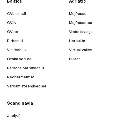
Baltics
Adriatic
CVonline.lt
MojPosao
CV.lv
MojPosao.ba
CV.ee
Vrabotuvanje
Dirbam.lt
Hercul.hr
Visidarbi.lv
Virtual Valley
Otsintood.ee
Pulser
Personaloatrankos.lt
Recruitment.lv
Varbamisteenused.ee
Scandinavia
Jobly.fi