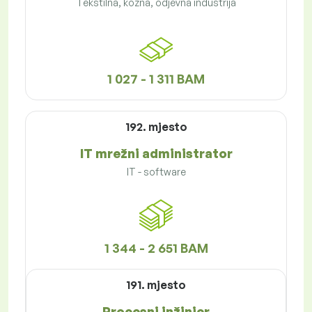
Tekstilna, kožna, odjevna industrija
1 027 - 1 311 BAM
192. mjesto
IT mrežni administrator
IT - software
1 344 - 2 651 BAM
191. mjesto
Procesni inžinjer