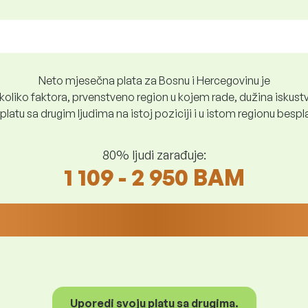
Neto mjesečna plata za Bosnu i Hercegovinu je
oliko faktora, prvenstveno region u kojem rade, dužina iskustv
platu sa drugim ljudima na istoj poziciji i u istom regionu besp
80% ljudi zarađuje:
1 109 - 2 950 BAM
Uporedi svoju platu sa drugima.