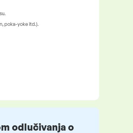
su.
, poka-yoke itd.).
om odlučivanja o