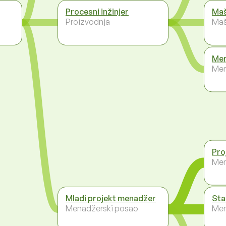
Procesni inžinjer
Maš
Proizvodnja
Maš
Men
Men
Pro
Men
Mlađi projekt menadžer
Sta
Menadžerski posao
Men