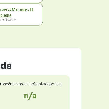
Project Manager, IT
cialist
- software
ada
rosečna starost ispitanika u poziciji
n/a