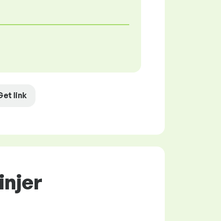
Get link
injer