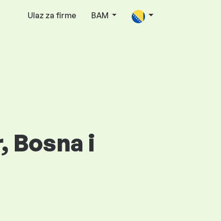
Ulaz za firme
BAM
, Bosna i