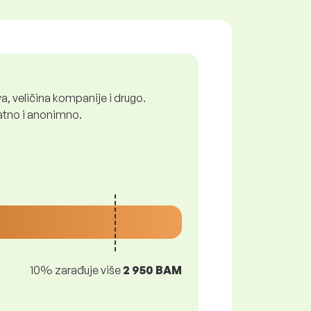
a, veličina kompanije i drugo.
latno i anonimno.
10% zarađuje više
2 950 BAM