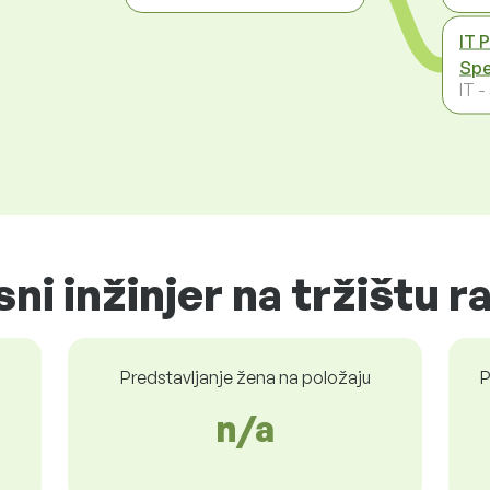
IT 
Spe
IT 
ni inžinjer na tržištu r
Predstavljanje žena na položaju
P
n/a