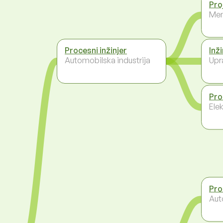
Pro
Men
Procesni inžinjer
Inži
Automobilska industrija
Upr
Pro
Ele
Pro
Aut