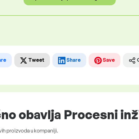
are
Tweet
Share
Save
čno obavlja Procesni inž
ih proizvoda u kompaniji.