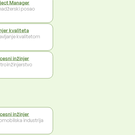
ject Manager
adžerski posao
njer kvaliteta
avljanje kvalitetom
cesni inžinjer
ktroinžinjerstvo
cesni inžinjer
omobilska industrija