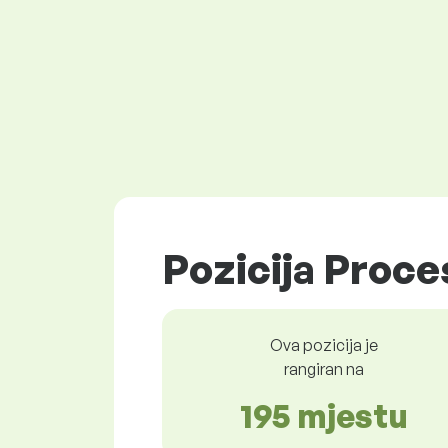
Pozicija Proces
Ova pozicija je
rangiran na
195 mjestu