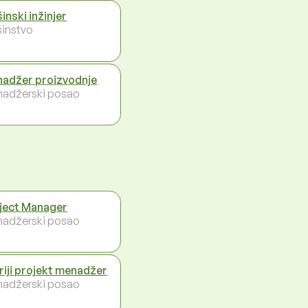
inski inžinjer
instvo
adžer proizvodnje
adžerski posao
ject Manager
adžerski posao
riji projekt menadžer
adžerski posao