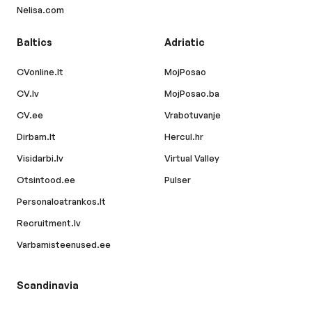
Nelisa.com
Baltics
Adriatic
CVonline.lt
MojPosao
CV.lv
MojPosao.ba
CV.ee
Vrabotuvanje
Dirbam.lt
Hercul.hr
Visidarbi.lv
Virtual Valley
Otsintood.ee
Pulser
Personaloatrankos.lt
Recruitment.lv
Varbamisteenused.ee
Scandinavia