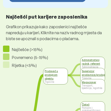
Najčešći put karijere zaposlenika
Grafikon prikazuje kako zaposlenici najčešće
napreduju u karijeri. Kliknite na naziv radnog mjesta da
biste se upoznali s podacima o plaćama.
Najčešće (>15%)
Povremeno (5-15%)
Administrativni
radnik, referent
Rijetka (<5%)
Administracija
Prodavač u
Supervizor
prodajnom
prodavnice/prodaje
Trgovina
objektu
Trgovina
Magacioner
Transport,
špedicija, logistika
Čistač
Pomoćni i
niskokvalificirani