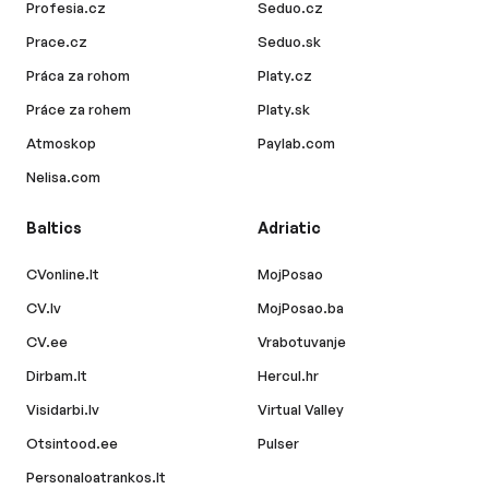
Profesia.cz
Seduo.cz
Prace.cz
Seduo.sk
Práca za rohom
Platy.cz
Práce za rohem
Platy.sk
Atmoskop
Paylab.com
Nelisa.com
Baltics
Adriatic
CVonline.lt
MojPosao
CV.lv
MojPosao.ba
CV.ee
Vrabotuvanje
Dirbam.lt
Hercul.hr
Visidarbi.lv
Virtual Valley
Otsintood.ee
Pulser
Personaloatrankos.lt