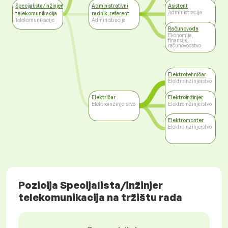
Specijalista/inžinjer
Administrativni
Asistent
Administracija
telekomunikacija
radnik, referent
Telekomunikacije
Administracija
Računovođa
Ekonomija,
finansije,
računovodstvo
Elektrotehničar
Elektroinžinjerstvo
Električar
Elektroinžinjer
Elektroinžinjerstvo
Elektroinžinjerstvo
Elektromonter
Elektroinžinjerstvo
Pozicija Specijalista/inžinjer
telekomunikacija na tržištu rada