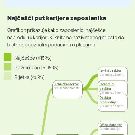
Najčešći put karijere zaposlenika
Grafikon prikazuje kako zaposlenici najčešće
napreduju u karijeri. Kliknite na naziv radnog mjesta da
biste se upoznali s podacima o plaćama.
Najčešće (>15%)
Povremeno (5-15%)
Izvršni direktor
Viši menadžment
Rijetka (<5%)
Tehnički direktor
Generalni
Viši menadžment
direktor
Viši menadžment
Direktor
proizvodnje
Viši menadžment
Office Manager
Administracija