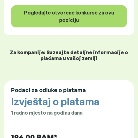
Pogledajte otvorene konkurse za ovu
poziciju
Za kompanije: Saznajte detaljne informacije o
plaćama u vašoj zemlji
Podaci za odluke o platama
Izvještaj o platama
1 radno mjesto na godinu dana
196,00 BAM*