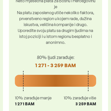
Neto mjesečna plata za Bosnu i Hercegovinu
je
Na platu zaposlenog utiče nekoliko faktora,
prvenstveno region u kojem rade, dužina
iskustva, veličina kompanije i drugo.
Uporedite svoju platu sa drugim ljudima na
istoj poziciji i u istom regionu besplatno i
anonimno.
80% ljudi zarađuje:
1 271 - 3 259 BAM
10% zarađuje manje
10% zarađuje više
1 271 BAM
3 259 BAM