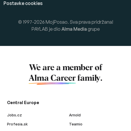
Postavke cookies
© 1997-2026 MojPosao. Sva prava pridržana!
PAYLAB je dio
Alma Media
grupe
We are a member of
Alma Career
family.
Central Europe
Jobs.cz
Arnold
Profesia.sk
Teamio