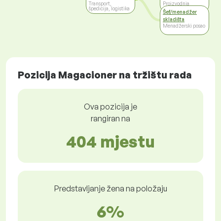
Transport,
Proizvodnja
špedicija, logistika
Šef/menadžer
skladišta
Menadžerski posao
Pozicija Magacioner na tržištu rada
Ova pozicija je
rangiran na
404 mjestu
Predstavljanje žena na položaju
6%