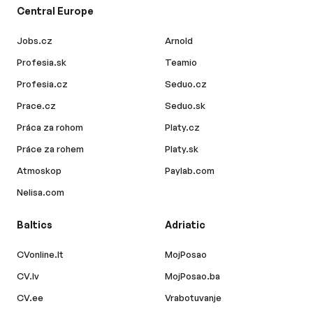
Central Europe
Jobs.cz
Arnold
Profesia.sk
Teamio
Profesia.cz
Seduo.cz
Prace.cz
Seduo.sk
Práca za rohom
Platy.cz
Práce za rohem
Platy.sk
Atmoskop
Paylab.com
Nelisa.com
Baltics
Adriatic
CVonline.lt
MojPosao
CV.lv
MojPosao.ba
CV.ee
Vrabotuvanje