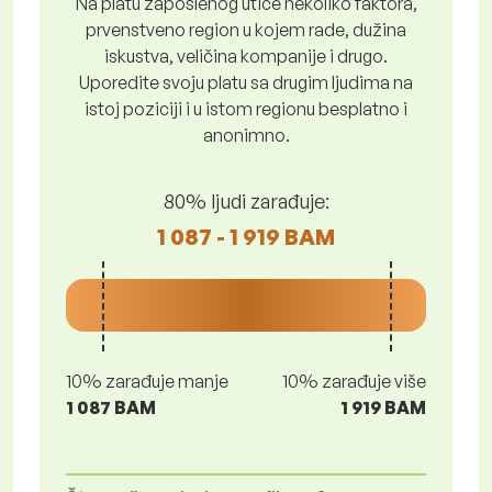
Na platu zaposlenog utiče nekoliko faktora,
prvenstveno region u kojem rade, dužina
iskustva, veličina kompanije i drugo.
Uporedite svoju platu sa drugim ljudima na
istoj poziciji i u istom regionu besplatno i
anonimno.
80% ljudi zarađuje:
1 087 - 1 919 BAM
10% zarađuje manje
10% zarađuje više
1 087 BAM
1 919 BAM