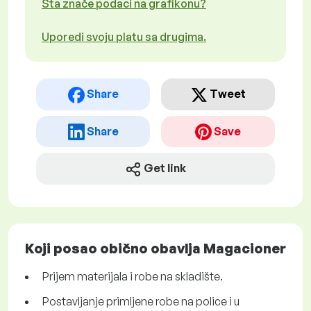
Šta znače podaci na grafikonu?
Uporedi svoju platu sa drugima.
Share
Tweet
Share
Save
Get link
Koji posao obično obavlja Magacioner
Prijem materijala i robe na skladište.
Postavljanje primljene robe na police i u