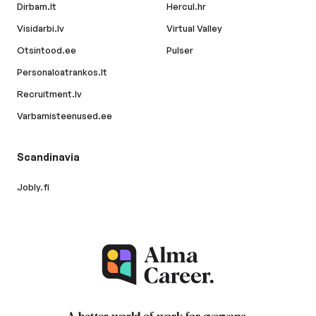
Dirbam.lt
Hercul.hr
Visidarbi.lv
Virtual Valley
Otsintood.ee
Pulser
Personaloatrankos.lt
Recruitment.lv
Varbamisteenused.ee
Scandinavia
Jobly.fi