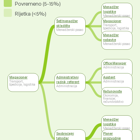
Povremeno (5-15%)
Menadžer
logistike
Rijetka (<5%)
Menadžerski posao
Šef/menadžer
Magacioner
Transport,
skladišta
špedicija, logistika
Menadžerski posao
Menadžer
nabavke
Menadžerski posao
Office Manager
Administracija
Magacioner
Administrativni
Asistent
Transport,
Administracija
radnik, referent
špedicija, logistika
Administracija
Računovođa
Ekonomija,
finansije,
računovodstvo
Menadžer
logistike
Menadžerski posao
Saobraćajni
Planer
tehničar
proizvodnje