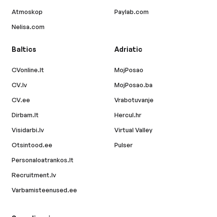
Atmoskop
Paylab.com
Nelisa.com
Baltics
Adriatic
CVonline.lt
MojPosao
CV.lv
MojPosao.ba
CV.ee
Vrabotuvanje
Dirbam.lt
Hercul.hr
Visidarbi.lv
Virtual Valley
Otsintood.ee
Pulser
Personaloatrankos.lt
Recruitment.lv
Varbamisteenused.ee