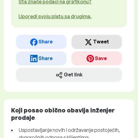
Šta znače podaci na grafikonu?
Uporedi svoju platu sa drugima.
Share
Tweet
Share
Save
Get link
Koji posao obično obavlja Inženjer
prodaje
Uspostavljanje novih i održavanje postojećih,
dugoročnih odnosa s klijentima.