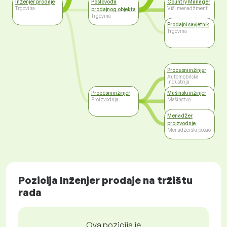
Inženjer prodaje
Poslovođa
Country Manager
Trgovina
Viši menadžment
prodajnog objekta
Trgovina
Prodajni savjetnik
Trgovina
Procesni inžinjer
Automobilska
industrija
Procesni inžinjer
Mašinski inžinjer
Proizvodnja
Mašinstvo
Menadžer
proizvodnje
Menadžerski posao
Pozicija Inženjer prodaje na tržištu
rada
Ova pozicija je