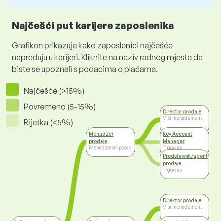
Najčešći put karijere zaposlenika
Grafikon prikazuje kako zaposlenici najčešće
napreduju u karijeri. Kliknite na naziv radnog mjesta da
biste se upoznali s podacima o plaćama.
Najčešće (>15%)
Povremeno (5-15%)
Direktor prodaje
Viši menadžment
Rijetka (<5%)
Menadžer
Key Account
prodaje
Manager
Menadžerski posao
Trgovina
Predstavnik/agent
prodaje
Trgovina
Direktor prodaje
Viši menadžment