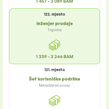
1 457 - 3 089 BAM
122. mjesto
Inženjer prodaje
Trgovina
1 339 - 3 246 BAM
121. mjesto
Šef korisničke podrške
Menadžerski posao