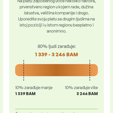
Na platu zaposlenog utiče nekoliko faktora,
prvenstveno region u kojem rade, dužina
iskustva, veličina kompanije i drugo.
Uporedite svoju platu sa drugim ljudima na
istoj poziciji i u istom regionu besplatno i
anonimno.
80% ljudi zarađuje:
1 339 - 3 246 BAM
10% zarađuje manje
10% zarađuje više
1 339 BAM
3 246 BAM