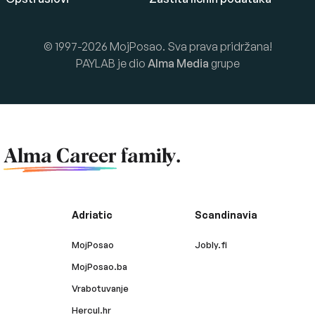
© 1997-2026 MojPosao. Sva prava pridržana!
PAYLAB je dio
Alma Media
grupe
f
Alma Career
family.
Adriatic
Scandinavia
MojPosao
Jobly.fi
MojPosao.ba
Vrabotuvanje
Hercul.hr