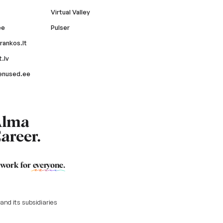
Virtual Valley
ee
Pulser
rankos.lt
.lv
enused.ee
 work for
everyone
.
nd its subsidiaries