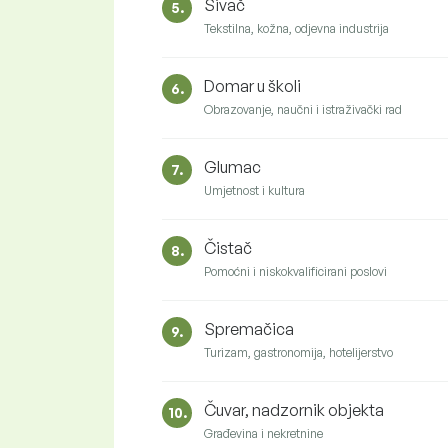
Šivač
5.
Tekstilna, kožna, odjevna industrija
Domar u školi
6.
Obrazovanje, naučni i istraživački rad
Glumac
7.
Umjetnost i kultura
Čistač
8.
Pomoćni i niskokvalificirani poslovi
Spremačica
9.
Turizam, gastronomija, hotelijerstvo
Čuvar, nadzornik objekta
10.
Građevina i nekretnine