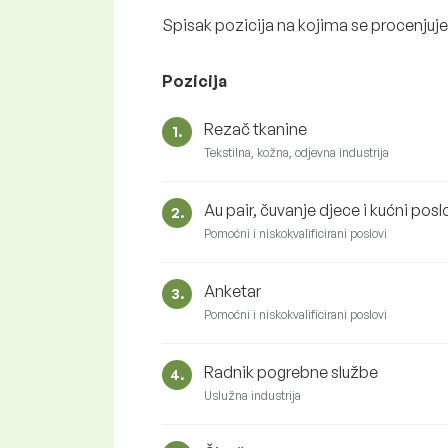
Spisak pozicija na kojima se procenjuj
Pozicija
Rezač tkanine
1.
Tekstilna, kožna, odjevna industrija
Au pair, čuvanje djece i kućni posl
2.
Pomoćni i niskokvalificirani poslovi
Anketar
3.
Pomoćni i niskokvalificirani poslovi
Radnik pogrebne službe
4.
Uslužna industrija