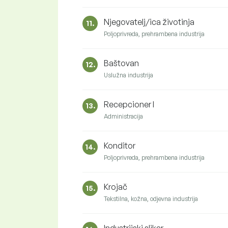
Njegovatelj/ica životinja
11.
Poljoprivreda, prehrambena industrija
Baštovan
12.
Uslužna industrija
Recepcioner I
13.
Administracija
Konditor
14.
Poljoprivreda, prehrambena industrija
Krojač
15.
Tekstilna, kožna, odjevna industrija