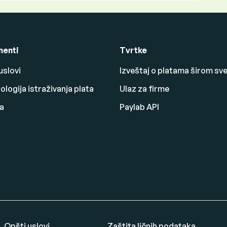
enti
Tvrtke
uslovi
Izveštaj o platama širom sv
logija istraživanja plata
Ulaz za firme
a
Paylab API
Opšti uslovi
Zaštita ličnih podataka