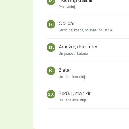
Industrijski slikar
16.
Proizvodnja
Obućar
17.
Tekstilna, kožna, odjevna industrija
Aranžer, dekorater
18.
Umjetnost i kultura
Zlatar
19.
Uslužna industrija
Pedikir, manikir
20.
Uslužna industrija