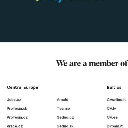
We are a member o
Central Europe
Baltics
Jobs.cz
Arnold
CVonline.lt
Profesia.sk
Teamio
CV.lv
Profesia.cz
Seduo.cz
CV.ee
Prace.cz
Seduo.sk
Dirbam.lt