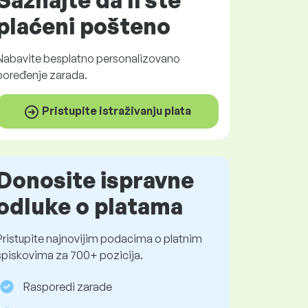
Saznajte da li ste
plaćeni
pošteno
Nabavite
besplatno
personalizovano
poređenje zarada.
Pristupite istraživanju plata
Donosite ispravne
odluke o platama
Pristupite najnovijim podacima o platnim
spiskovima za 700+ pozicija.
Rasporedi zarade