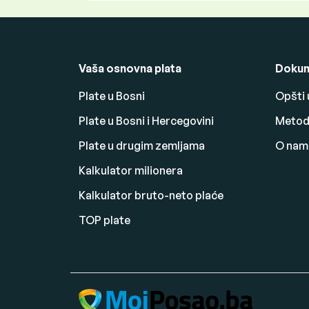
Vaša osnovna plata
Dokum
Plate u Bosni
Opšti 
Plate u Bosni i Hercegovini
Metodo
Plate u drugim zemljama
O nam
Kalkulator milionera
Kalkulator bruto-neto plaće
TOP plate