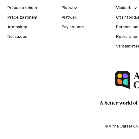
Práca za rohom
Platy.cz
Visidarbi.lv
Práce za rohem
Platy.sk
Otsintood.
Atmoskop
Paylab.com
Personaloat
Nelisa.com
Recruitment
Varbamiste
A better world of
© Alma Career Oy a