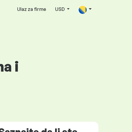
Ulaz za firme
USD
a i