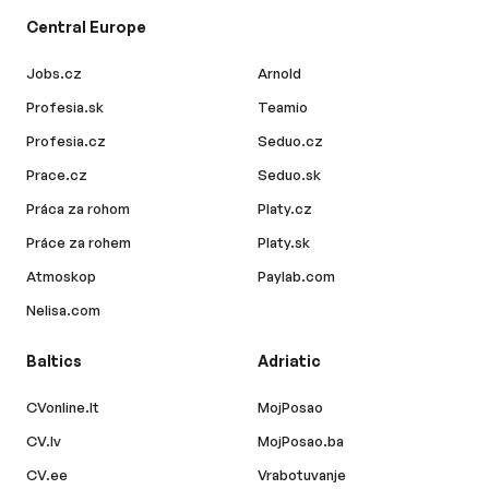
Central Europe
Jobs.cz
Arnold
Profesia.sk
Teamio
Profesia.cz
Seduo.cz
Prace.cz
Seduo.sk
Práca za rohom
Platy.cz
Práce za rohem
Platy.sk
Atmoskop
Paylab.com
Nelisa.com
Baltics
Adriatic
CVonline.lt
MojPosao
CV.lv
MojPosao.ba
CV.ee
Vrabotuvanje