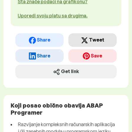
Šta znače podaci na grafikonu?
Uporedi svoju platu sa drugima.
Share
Tweet
Share
Save
Get link
Koji posao obično obavlja ABAP
Programer
Razvijanje kompleksnih računarskih aplikacija
i/ili zasebnih modula u programskom jeziku