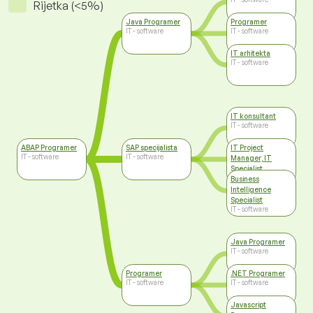
Rijetka (<5%)
Java Programer
Programer
IT - software
IT - software
IT arhitekta
IT - software
IT konsultant
IT - software
ABAP Programer
SAP specijalista
IT Project
IT - software
IT - software
Manager, IT
Specialist
IT - software
Business
Intelligence
Specialist
IT - software
Java Programer
IT - software
Programer
.NET Programer
IT - software
IT - software
Javascript