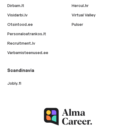
Dirbam.lt
Hercul.hr
Visidarbi.lv
Virtual Valley
Otsintood.ee
Pulser
Personaloatrankos.lt
Recruitment.lv
Varbamisteenused.ee
Scandinavia
Jobly.fi