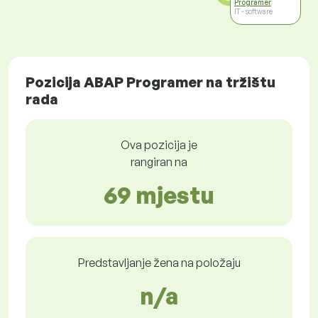
Programer
IT - software
Pozicija ABAP Programer na tržištu
rada
Ova pozicija je
rangiran na
69 mjestu
Predstavljanje žena na položaju
n/a