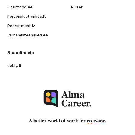
Otsintood.ee
Pulser
Personaloatrankos.lt
Recruitment.lv
Varbamisteenused.ee
Scandinavia
Jobly.fi
A better world of work for
everyone
.