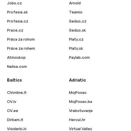
Jobs.cz
Arnold
Profesia.sk
Teamio
Profesia.cz
Seduo.cz
Prace.cz
Seduo.sk
Práca za rohom
Platy.cz
Práce za rohem
Platy.sk
Atmoskop
Paylab.com
Nelisa.com
Baltics
Adriatic
CVonline.lt
MojPosao
CV.lv
MojPosao.ba
CV.ee
Vrabotuvanje
Dirbam.lt
Hercul.hr
Visidarbi.lv
Virtual Valley