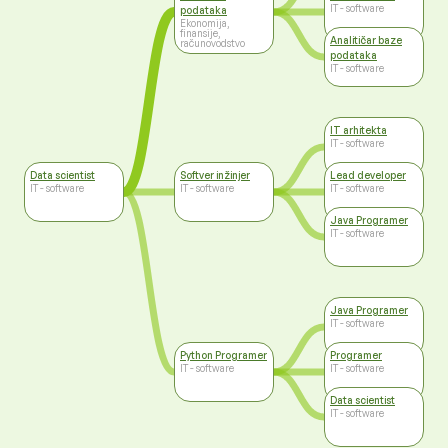
IT - software
podataka
Ekonomija,
finansije,
Analitičar baze
računovodstvo
podataka
IT - software
IT arhitekta
IT - software
Data scientist
Softver inžinjer
Lead developer
IT - software
IT - software
IT - software
Java Programer
IT - software
Java Programer
IT - software
Python Programer
Programer
IT - software
IT - software
Data scientist
IT - software