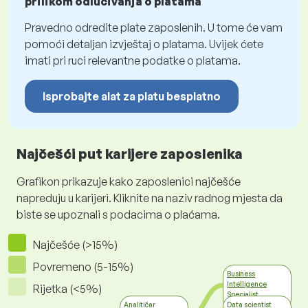
prilikom odlučivanja o platama
Pravedno odredite plate zaposlenih. U tome će vam
pomoći detaljan izvještaj o platama. Uvijek ćete
imati pri ruci relevantne podatke o platama.
Isprobajte alat za platu besplatno
Najčešći put karijere zaposlenika
Grafikon prikazuje kako zaposlenici najčešće
napreduju u karijeri. Kliknite na naziv radnog mjesta da
biste se upoznali s podacima o plaćama.
Najčešće (>15%)
Povremeno (5-15%)
Business
Intelligence
Rijetka (<5%)
Specialist
IT - software
Analitičar
Data scientist