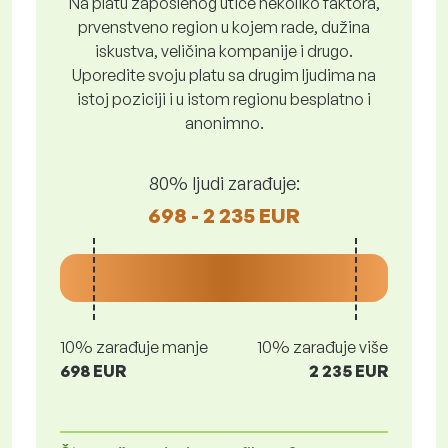
Na platu zaposlenog utiče nekoliko faktora,
prvenstveno region u kojem rade, dužina
iskustva, veličina kompanije i drugo.
Uporedite svoju platu sa drugim ljudima na
istoj poziciji i u istom regionu besplatno i
anonimno.
80% ljudi zarađuje:
698 - 2 235 EUR
10% zarađuje manje
10% zarađuje više
698 EUR
2 235 EUR