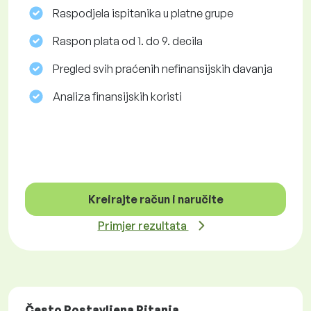
Raspodjela ispitanika u platne grupe
Raspon plata od 1. do 9. decila
Pregled svih praćenih nefinansijskih davanja
Analiza finansijskih koristi
Kreirajte račun i naručite
Primjer rezultata
Često Postavljena Pitanja