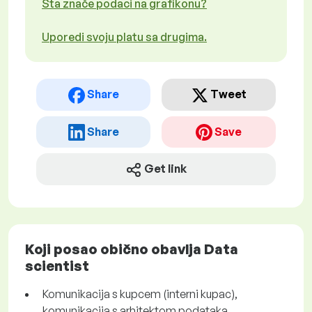
Šta znače podaci na grafikonu?
Uporedi svoju platu sa drugima.
Share
Tweet
Share
Save
Get link
Koji posao obično obavlja Data
scientist
Komunikacija s kupcem (interni kupac),
komunikacija s arhitektom podataka,