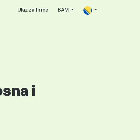
Ulaz za firme
BAM
osna i