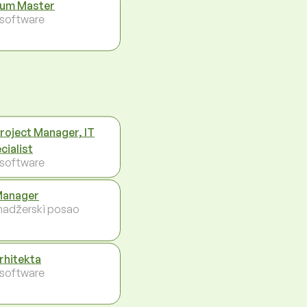
um Master
- software
Project Manager, IT
cialist
- software
Manager
adžerski posao
arhitekta
- software