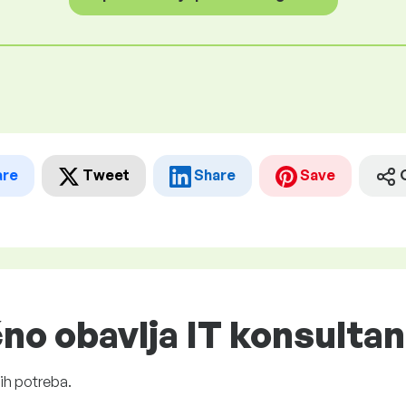
are
Tweet
Share
Save
čno obavlja IT konsultan
ih potreba.