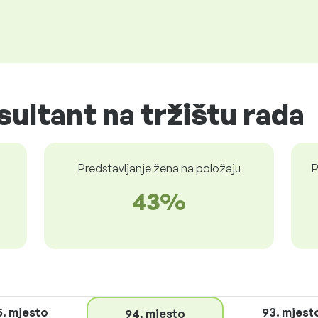
sultant na tržištu rada
Predstavljanje žena na položaju
P
43%
5. mjesto
93. mjest
94. mjesto