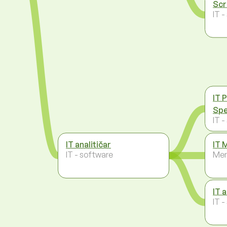
Scr
IT 
IT 
Spe
IT 
IT analitičar
IT 
IT - software
Men
IT 
IT 