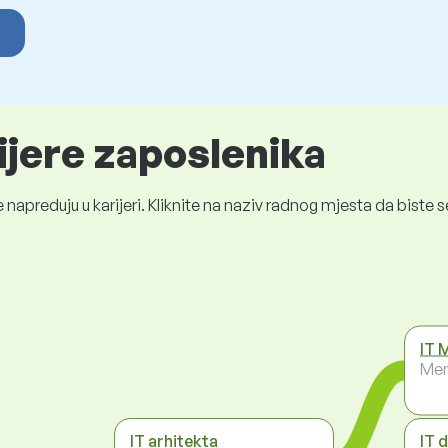
ijere zaposlenika
 napreduju u karijeri. Kliknite na naziv radnog mjesta da bist
IT 
Men
IT arhitekta
IT 