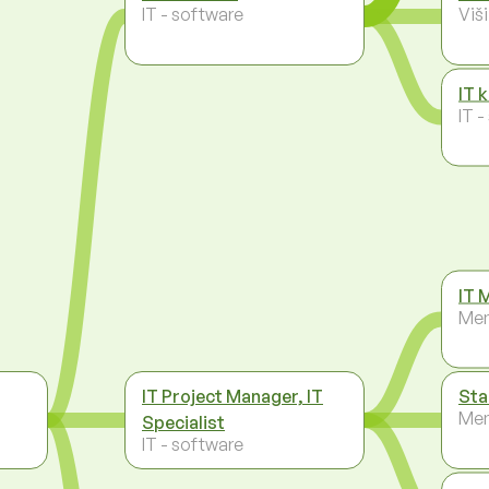
IT - software
Viš
IT 
IT 
IT 
Men
IT Project Manager, IT
Sta
Men
Specialist
IT - software