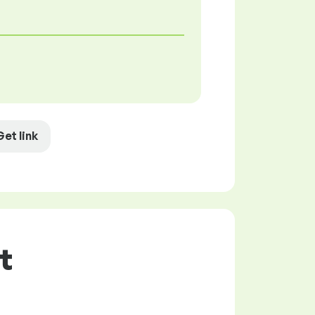
Get link
t