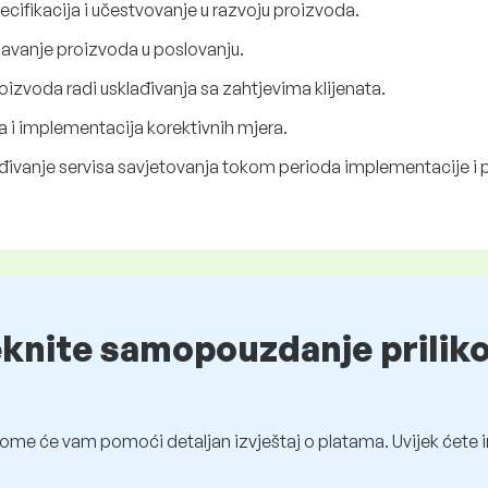
pecifikacija i učestvovanje u razvoju proizvoda.
žavanje proizvoda u poslovanju.
oizvoda radi usklađivanja sa zahtjevima klijenata.
a i implementacija korektivnih mjera.
đivanje servisa savjetovanja tokom perioda implementacije i 
eknite samopouzdanje prilik
ome će vam pomoći detaljan izvještaj o platama. Uvijek ćete i