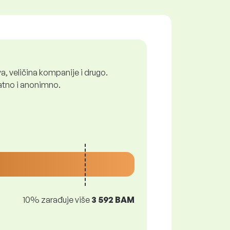
a, veličina kompanije i drugo.
latno i anonimno.
10% zarađuje više
3 592 BAM