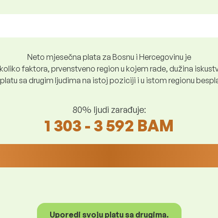
Neto mjesečna plata za Bosnu i Hercegovinu je
oliko faktora, prvenstveno region u kojem rade, dužina iskustv
platu sa drugim ljudima na istoj poziciji i u istom regionu besp
80% ljudi zarađuje:
1 303 - 3 592 BAM
Uporedi svoju platu sa drugima.