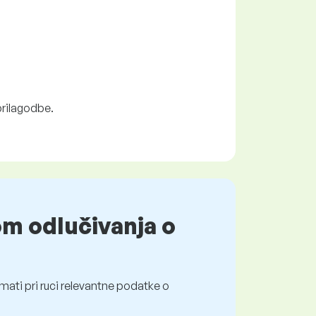
prilagodbe.
om odlučivanja o
mati pri ruci relevantne podatke o