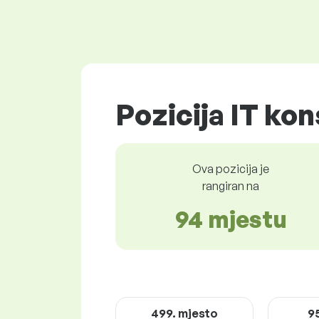
Pozicija IT kon
Ova pozicija je
rangiran na
94 mjestu
499. mjesto
9