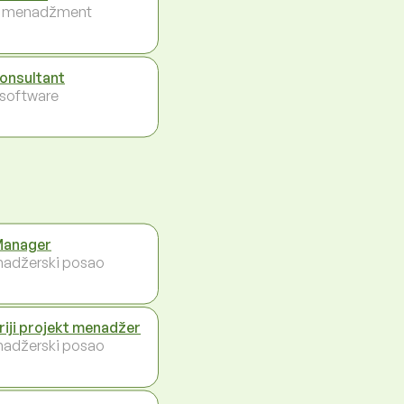
i menadžment
konsultant
- software
Manager
adžerski posao
riji projekt menadžer
adžerski posao