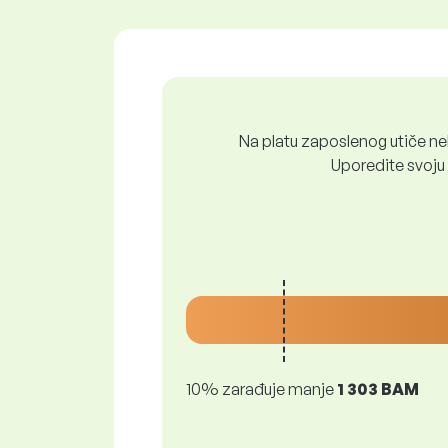
Na platu zaposlenog utiče nek
Uporedite svoju 
10% zarađuje manje
1 303 BAM