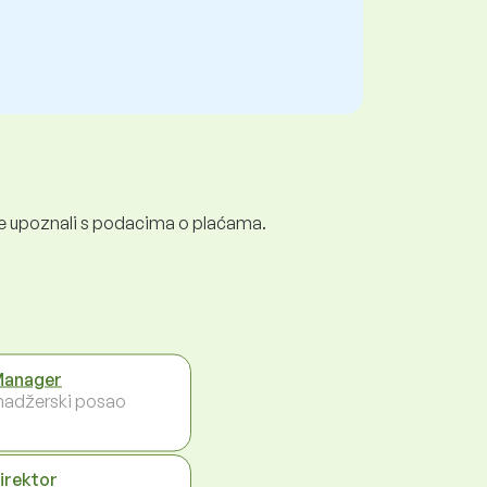
e se upoznali s podacima o plaćama.
Manager
adžerski posao
direktor