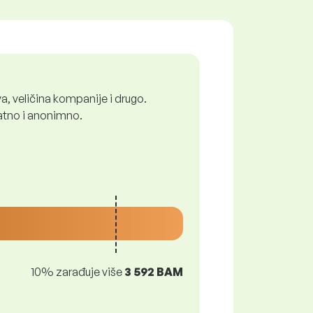
a, veličina kompanije i drugo.
latno i anonimno.
10% zarađuje više
3 592 BAM