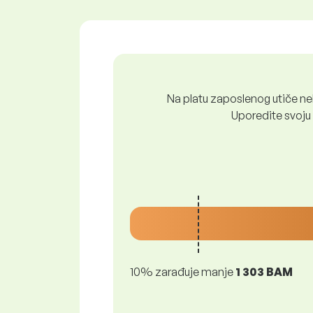
Na platu zaposlenog utiče nek
Uporedite svoju 
10% zarađuje manje
1 303 BAM