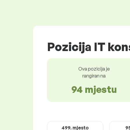
Pozicija IT kon
Ova pozicija je
rangiran na
94 mjestu
499. mjesto
9