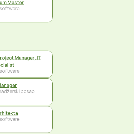
um Master
- software
Project Manager, IT
cialist
- software
Manager
adžerski posao
arhitekta
- software