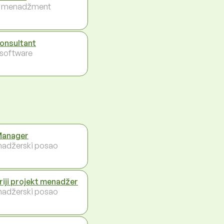
i menadžment
konsultant
- software
Manager
adžerski posao
riji projekt menadžer
adžerski posao