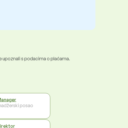
e se upoznali s podacima o plaćama.
Manager
adžerski posao
direktor