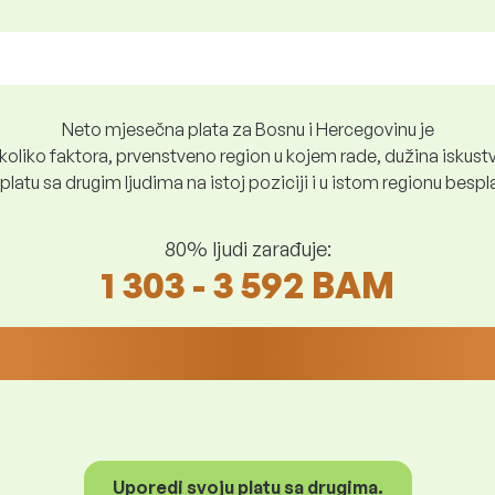
Neto mjesečna plata za Bosnu i Hercegovinu je
oliko faktora, prvenstveno region u kojem rade, dužina iskustv
platu sa drugim ljudima na istoj poziciji i u istom regionu besp
80% ljudi zarađuje:
1 303 - 3 592 BAM
Uporedi svoju platu sa drugima.