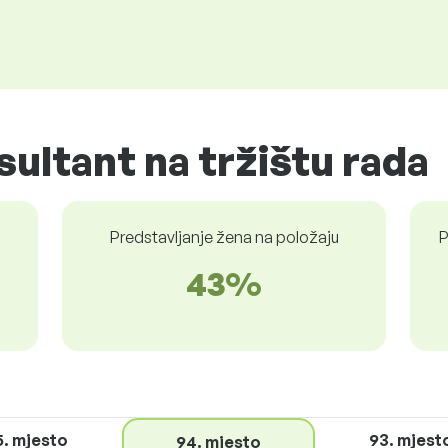
sultant na tržištu rada
Predstavljanje žena na položaju
P
43%
5. mjesto
93. mjest
94. mjesto