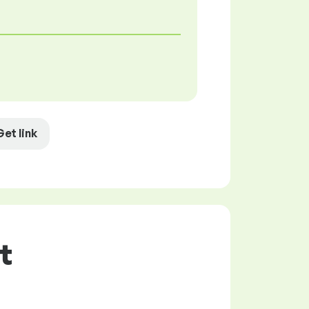
Get link
t