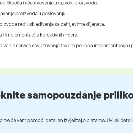
pecifikacija i učestvovanje u razvoju proizvoda.
žavanje proizvoda u poslovanju.
oizvoda radi usklađivanja sa zahtjevima klijenata.
a i implementacija korektivnih mjera.
đivanje servisa savjetovanja tokom perioda implementacije i 
eknite samopouzdanje prilik
ome će vam pomoći detaljan izvještaj o platama. Uvijek ćete i