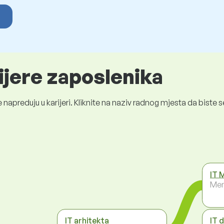
ijere zaposlenika
 napreduju u karijeri. Kliknite na naziv radnog mjesta da bist
IT 
Men
IT arhitekta
IT 