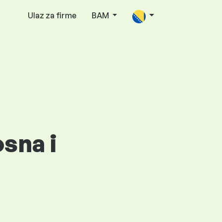
Ulaz za firme
BAM
osna i