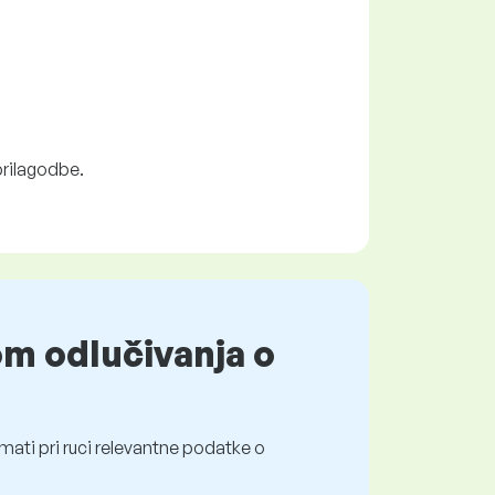
prilagodbe.
om odlučivanja o
mati pri ruci relevantne podatke o