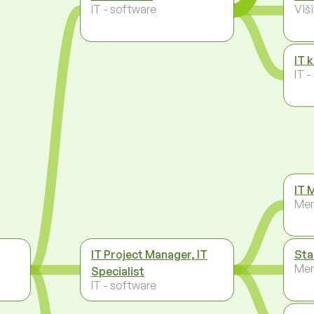
IT - software
Viš
IT 
IT 
IT 
Men
IT Project Manager, IT
Sta
Men
Specialist
IT - software