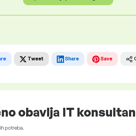
are
Tweet
Share
Save
čno obavlja IT konsultan
ih potreba.