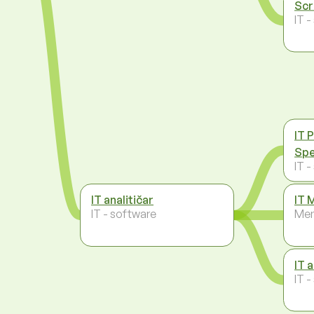
Scr
IT 
IT 
Spe
IT 
IT analitičar
IT 
IT - software
Men
IT 
IT 