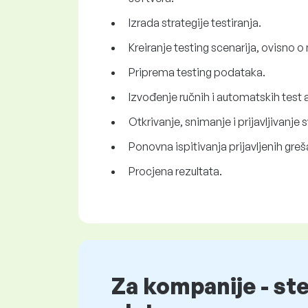
Izrada strategije testiranja.
Kreiranje testing scenarija, ovisno o 
Priprema testing podataka.
Izvođenje ručnih i automatskih test a
Otkrivanje, snimanje i prijavljivanje 
Ponovna ispitivanja prijavljenih greš
Procjena rezultata.
Za kompanije - st