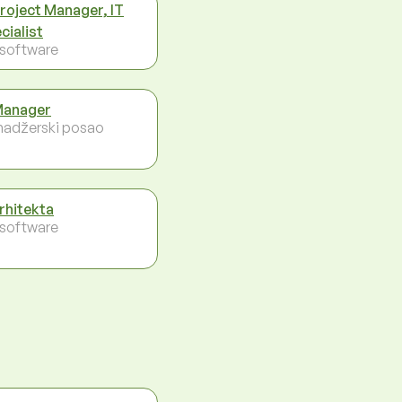
Project Manager, IT
cialist
- software
Manager
adžerski posao
arhitekta
- software