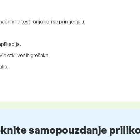
načinima testiranja koji se primjenjuju.
plikacija.
svih otkrivenih grešaka.
aka.
eknite samopouzdanje prilik