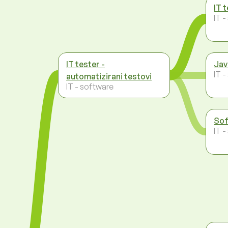
IT 
IT 
IT tester -
Jav
IT 
automatizirani testovi
IT - software
Sof
IT 