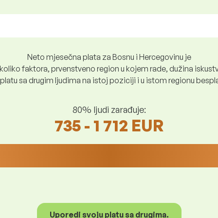
Neto mjesečna plata za Bosnu i Hercegovinu je
oliko faktora, prvenstveno region u kojem rade, dužina iskustv
platu sa drugim ljudima na istoj poziciji i u istom regionu besp
80% ljudi zarađuje:
735 - 1 712 EUR
Uporedi svoju platu sa drugima.