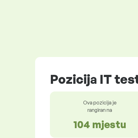
Pozicija IT tes
Ova pozicija je
rangiran na
104 mjestu