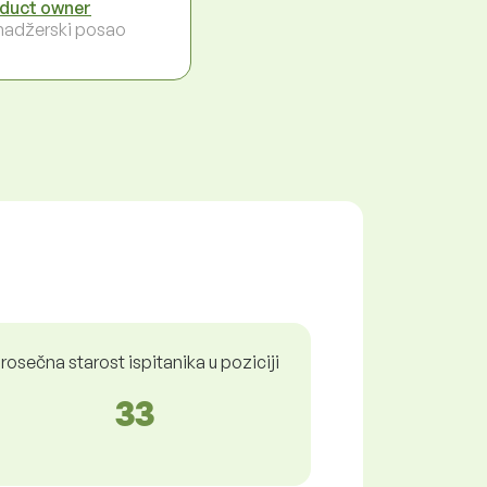
duct owner
adžerski posao
rosečna starost ispitanika u poziciji
33