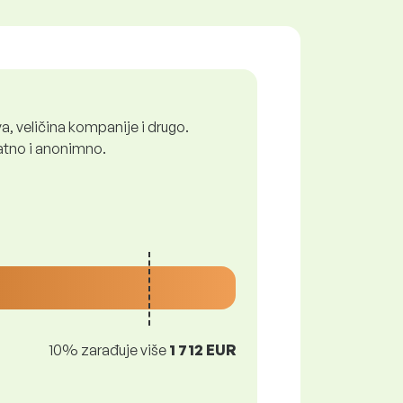
a, veličina kompanije i drugo.
latno i anonimno.
10% zarađuje više
1 712 EUR