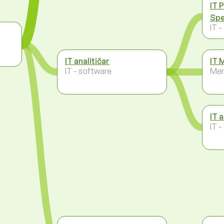
IT 
Spe
IT 
IT analitičar
IT 
IT - software
Men
IT 
IT 