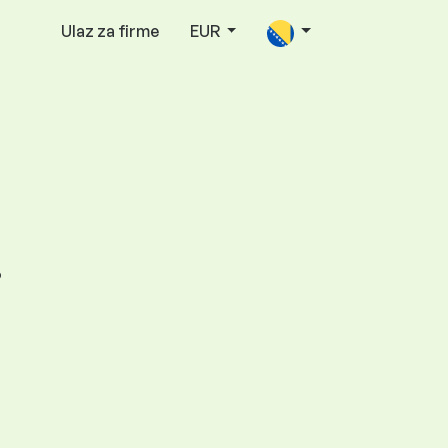
Ulaz za firme
EUR
i