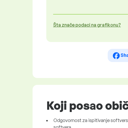
Šta znače podaci na grafikonu?
Sh
Koji posao obič
Odgovornost za ispitivanje softversk
softvera.