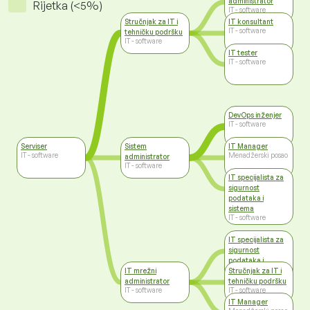
administrator
Rijetka (<5%)
IT - software
Stručnjak za IT i
IT konsultant
IT - software
tehničku podršku
IT - software
IT tester
IT - software
DevOps inženjer
IT - software
Serviser
Sistem
IT Manager
IT - software
Menadžerski posao
administrator
IT - software
IT specijalista za
sigurnost
podataka i
sistema
IT - software
IT specijalista za
sigurnost
podataka i
IT mrežni
sistema
Stručnjak za IT i
IT - software
administrator
tehničku podršku
IT - software
IT - software
IT Manager