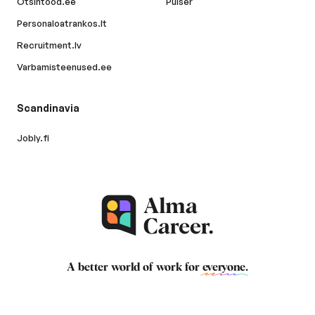
Otsintood.ee
Pulser
Personaloatrankos.lt
Recruitment.lv
Varbamisteenused.ee
Scandinavia
Jobly.fi
A better world of work for
everyone
.