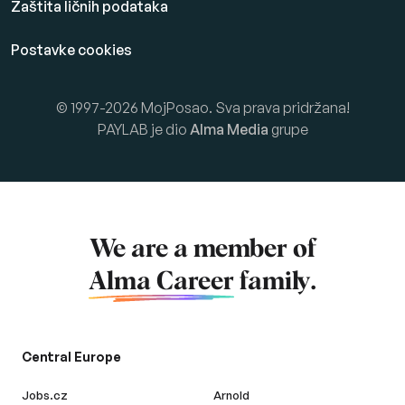
Zaštita ličnih podataka
Postavke cookies
© 1997-2026 MojPosao. Sva prava pridržana!
PAYLAB je dio
Alma Media
grupe
We are a member of
Alma Career
family.
Central Europe
Jobs.cz
Arnold