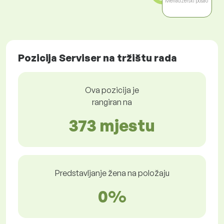
Menadžerski posao
Pozicija Serviser na tržištu rada
Ova pozicija je
rangiran na
373 mjestu
Predstavljanje žena na položaju
0%