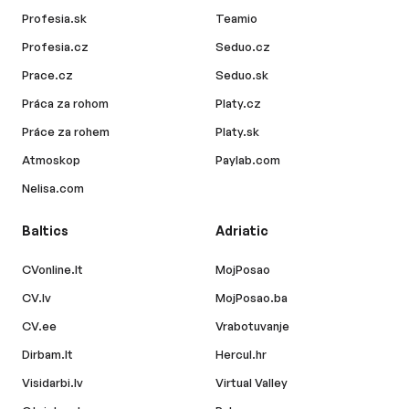
Profesia.sk
Teamio
Profesia.cz
Seduo.cz
Prace.cz
Seduo.sk
Práca za rohom
Platy.cz
Práce za rohem
Platy.sk
Atmoskop
Paylab.com
Nelisa.com
Baltics
Adriatic
CVonline.lt
MojPosao
CV.lv
MojPosao.ba
CV.ee
Vrabotuvanje
Dirbam.lt
Hercul.hr
Visidarbi.lv
Virtual Valley