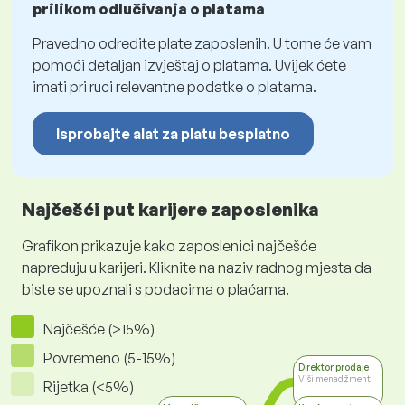
prilikom odlučivanja o platama
Pravedno odredite plate zaposlenih. U tome će vam
pomoći detaljan izvještaj o platama. Uvijek ćete
imati pri ruci relevantne podatke o platama.
Isprobajte alat za platu besplatno
Najčešći put karijere zaposlenika
Grafikon prikazuje kako zaposlenici najčešće
napreduju u karijeri. Kliknite na naziv radnog mjesta da
biste se upoznali s podacima o plaćama.
Najčešće (>15%)
Povremeno (5-15%)
Direktor prodaje
Viši menadžment
Rijetka (<5%)