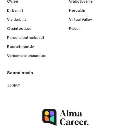
CV.ee
Vrabotuvanje
Dirbam.lt
Hercul.hr
Visidarbi.lv
Virtual Valley
Otsintood.ee
Pulser
Personaloatrankos.lt
Recruitment.lv
Varbamisteenused.ee
Scandinavia
Jobly.fi