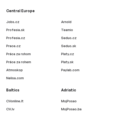
Central Europe
Jobs.cz
Arnold
Profesia.sk
Teamio
Profesia.cz
Seduo.cz
Prace.cz
Seduo.sk
Práca za rohom
Platy.cz
Práce za rohem
Platy.sk
Atmoskop
Paylab.com
Nelisa.com
Baltics
Adriatic
CVonline.lt
MojPosao
CV.lv
MojPosao.ba