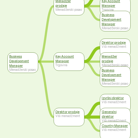
Menadžer
Key Account
prodaje
Manager
Menadžerski posao
Trgovina
Business
Development
Manager
Menadžerski posao
Direktor prodaje
Viši menadžment
Business
Key Account
Menadžer
Development
Manager
prodaje
Trgovina
Menadžerski posao
Manager
Menadžerski posao
Business
Development
Manager
Menadžerski posao
Izvršni direktor
Viši menadžment
Direktor prodaje
Generalni
Viši menadžment
direktor
Viši menadžment
Country Manager
Viši menadžment