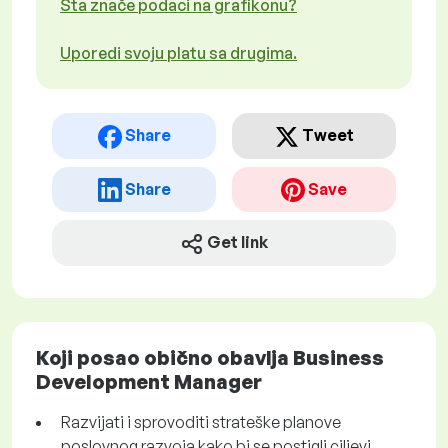
Šta znače podaci na grafikonu?
Uporedi svoju platu sa drugima.
Share
Tweet
Share
Save
Get link
Koji posao obično obavlja Business
Development Manager
Razvijati i sprovoditi strateške planove
poslovnog razvoja kako bi se postigli ciljevi