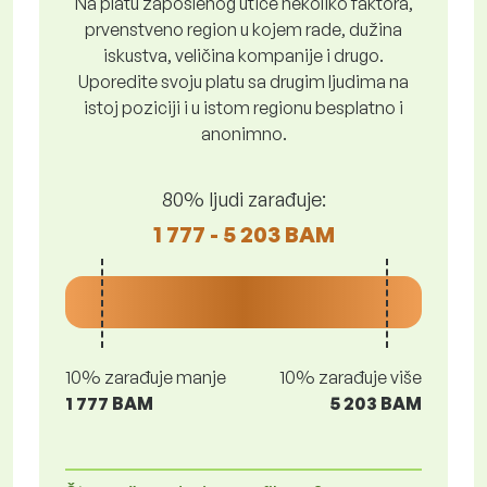
Na platu zaposlenog utiče nekoliko faktora,
prvenstveno region u kojem rade, dužina
iskustva, veličina kompanije i drugo.
Uporedite svoju platu sa drugim ljudima na
istoj poziciji i u istom regionu besplatno i
anonimno.
80% ljudi zarađuje:
1 777 - 5 203 BAM
10% zarađuje manje
10% zarađuje više
1 777 BAM
5 203 BAM