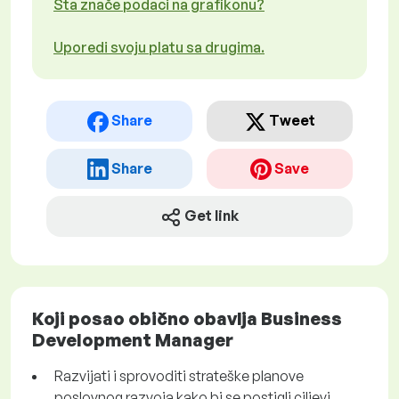
Šta znače podaci na grafikonu?
Uporedi svoju platu sa drugima.
Share
Tweet
Share
Save
Get link
Koji posao obično obavlja Business
Development Manager
Razvijati i sprovoditi strateške planove
poslovnog razvoja kako bi se postigli ciljevi