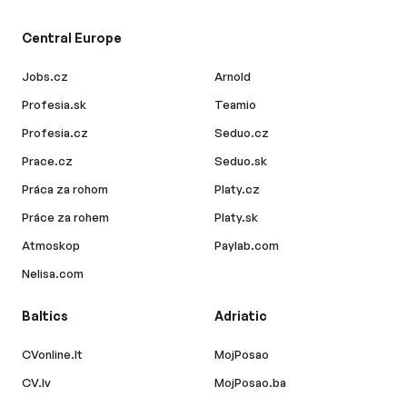
Central Europe
Jobs.cz
Arnold
Profesia.sk
Teamio
Profesia.cz
Seduo.cz
Prace.cz
Seduo.sk
Práca za rohom
Platy.cz
Práce za rohem
Platy.sk
Atmoskop
Paylab.com
Nelisa.com
Baltics
Adriatic
CVonline.lt
MojPosao
CV.lv
MojPosao.ba