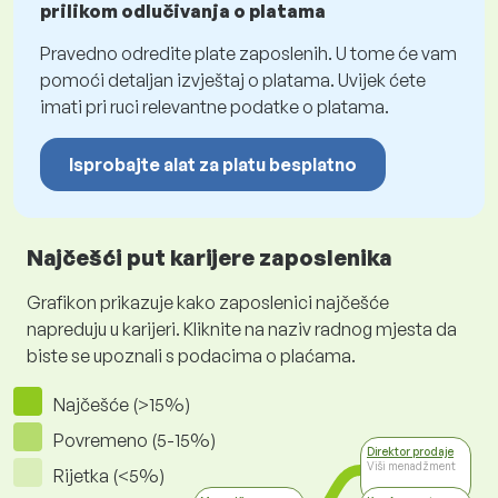
prilikom odlučivanja o platama
Pravedno odredite plate zaposlenih. U tome će vam
pomoći detaljan izvještaj o platama. Uvijek ćete
imati pri ruci relevantne podatke o platama.
Isprobajte alat za platu besplatno
Najčešći put karijere zaposlenika
Grafikon prikazuje kako zaposlenici najčešće
napreduju u karijeri. Kliknite na naziv radnog mjesta da
biste se upoznali s podacima o plaćama.
Najčešće (>15%)
Povremeno (5-15%)
Direktor prodaje
Viši menadžment
Rijetka (<5%)