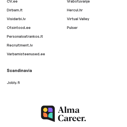
CV.ee
Vrabotuvanje
Dirbam.lt
Hercul.hr
Visidarbi.lv
Virtual Valley
Otsintood.ee
Pulser
Personaloatrankos.lt
Recruitment.lv
Varbamisteenused.ee
Scandinavia
Jobly.fi