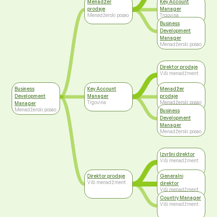
Menadžer
Key Account
prodaje
Manager
Menadžerski posao
Trgovina
Business
Development
Manager
Menadžerski posao
Direktor prodaje
Viši menadžment
Business
Key Account
Menadžer
Development
Manager
prodaje
Trgovina
Menadžerski posao
Manager
Menadžerski posao
Business
Development
Manager
Menadžerski posao
Izvršni direktor
Viši menadžment
Direktor prodaje
Generalni
Viši menadžment
direktor
Viši menadžment
Country Manager
Viši menadžment