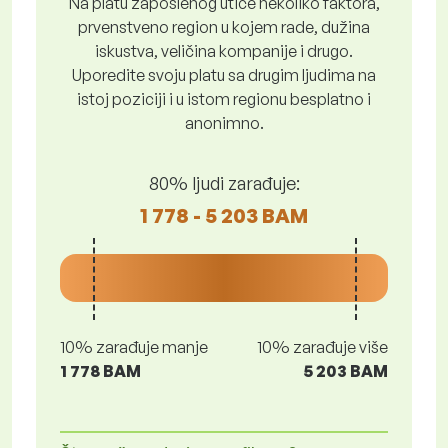
Na platu zaposlenog utiče nekoliko faktora,
prvenstveno region u kojem rade, dužina
iskustva, veličina kompanije i drugo.
Uporedite svoju platu sa drugim ljudima na
istoj poziciji i u istom regionu besplatno i
anonimno.
80% ljudi zarađuje:
1 778 - 5 203 BAM
10% zarađuje manje
10% zarađuje više
1 778 BAM
5 203 BAM