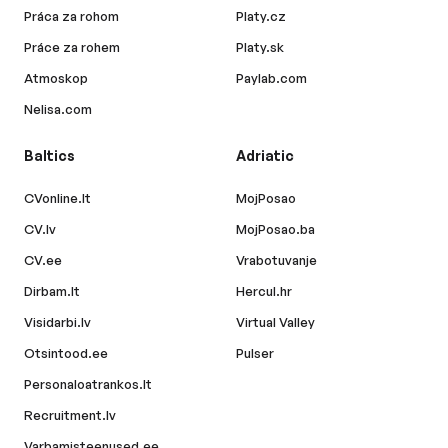
Práca za rohom
Platy.cz
Práce za rohem
Platy.sk
Atmoskop
Paylab.com
Nelisa.com
Baltics
Adriatic
CVonline.lt
MojPosao
CV.lv
MojPosao.ba
CV.ee
Vrabotuvanje
Dirbam.lt
Hercul.hr
Visidarbi.lv
Virtual Valley
Otsintood.ee
Pulser
Personaloatrankos.lt
Recruitment.lv
Varbamisteenused.ee