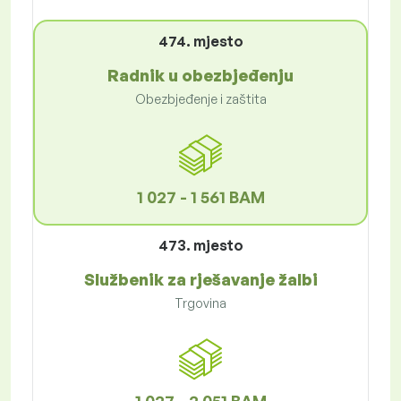
474. mjesto
Radnik u obezbjeđenju
Obezbjeđenje i zaštita
1 027 - 1 561 BAM
473. mjesto
Službenik za rješavanje žalbi
Trgovina