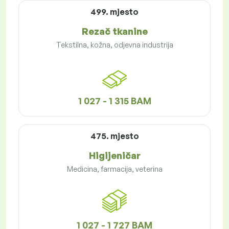
499. mjesto
Rezač tkanine
Tekstilna, kožna, odjevna industrija
1 027 - 1 315 BAM
475. mjesto
Higijeničar
Medicina, farmacija, veterina
1 027 - 1 727 BAM