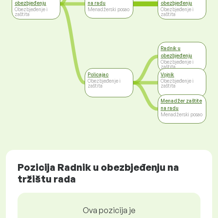
obezbjeđenju
na radu
obezbjeđenju
Obezbjeđenje i
Menadžerski posao
Obezbjeđenje i
zaštita
zaštita
Radnik u
obezbjeđenju
Obezbjeđenje i
zaštita
Policajac
Vojnik
Obezbjeđenje i
Obezbjeđenje i
zaštita
zaštita
Menadžer zaštite
na radu
Menadžerski posao
Pozicija Radnik u obezbjeđenju na
tržištu rada
Ova pozicija je