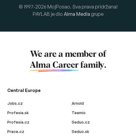
© 1997-2026 MojPosao. Sva prava pridržana!
PAYLAB je dio
Alma Media
grupe
We are a member of
Alma Career
family.
Central Europe
Jobs.cz
Arnold
Profesia.sk
Teamio
Profesia.cz
Seduo.cz
Prace.cz
Seduo.sk