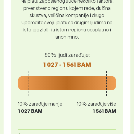
Na platu zaposlenog utiče nekoliko faktora,
prvenstveno region u kojem rade, dužina
iskustva, veličina kompanije i drugo.
Uporedite svoju platu sa drugim ljudima na
istoj poziciji i u istom regionu besplatno i
anonimno.
80% ljudi zarađuje:
1 027 - 1 561 BAM
10% zarađuje manje
10% zarađuje više
1 027 BAM
1 561 BAM