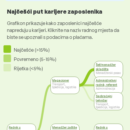
Najčešći put karijere zaposlenika
Grafikon prikazuje kako zaposlenici najčešće
napreduju u karijeri. Kliknite na naziv radnog mjesta da
biste se upoznali s podacima o plaćama.
Najčešće (>15%)
Povremeno (5-15%)
Šef/menadžer
Rijetka (<5%)
skladišta
Menadžerski posao
Magacioner
Administrativni
Transport,
radnik, referent
špedicija, logistika
Administracija
Saobraćajni
tehničar
Transport,
špedicija, logistika
Radnik u
Menadžer zaštite
Radnik u