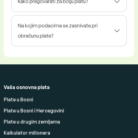
Kako pregovarati za bolju platu?
Na kojim podacima se zasnivate pri
obračunu plate?
Vaša osnovna plata
Plate u Bosni
Plate u Bosni i Hercegovini
Plate u drugim zemljama
Kalkulator milionera