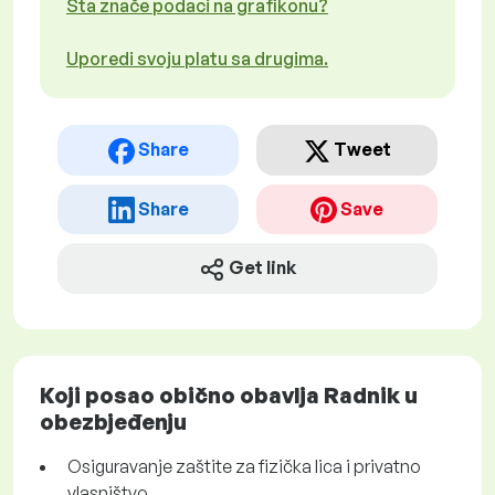
Šta znače podaci na grafikonu?
Uporedi svoju platu sa drugima.
Share
Tweet
Share
Save
Get link
Koji posao obično obavlja Radnik u
obezbjeđenju
Osiguravanje zaštite za fizička lica i privatno
vlasništvo.