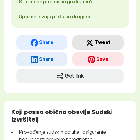
Šta znače podaci na grafikonu?
Uporedi svoju platu sa drugima.
Share
Tweet
Share
Save
Get link
Koji posao obično obavlja Sudski
izvršitelj
Provođenje sudskih odluka i osiguranje
poslušnosti pravnim naredbama.