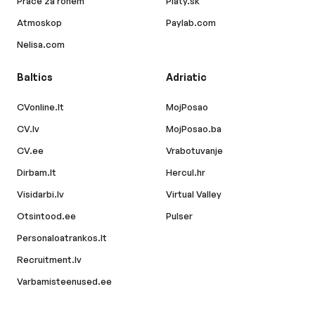
Práce za rohem
Platy.sk
Atmoskop
Paylab.com
Nelisa.com
Baltics
Adriatic
CVonline.lt
MojPosao
CV.lv
MojPosao.ba
CV.ee
Vrabotuvanje
Dirbam.lt
Hercul.hr
Visidarbi.lv
Virtual Valley
Otsintood.ee
Pulser
Personaloatrankos.lt
Recruitment.lv
Varbamisteenused.ee