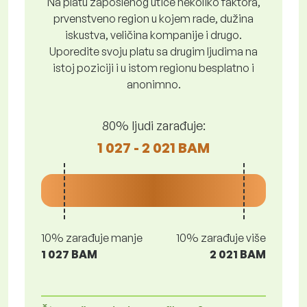
Na platu zaposlenog utiče nekoliko faktora,
prvenstveno region u kojem rade, dužina
iskustva, veličina kompanije i drugo.
Uporedite svoju platu sa drugim ljudima na
istoj poziciji i u istom regionu besplatno i
anonimno.
80% ljudi zarađuje:
1 027 - 2 021 BAM
10% zarađuje manje
10% zarađuje više
1 027 BAM
2 021 BAM