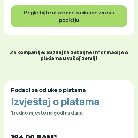
Pogledajte otvorene konkurse za ovu
poziciju
Za kompanije: Saznajte detaljne informacije o
plaćama u vašoj zemlji
Podaci za odluke o platama
Izvještaj o platama
1 radno mjesto na godinu dana
196,00 BAM*