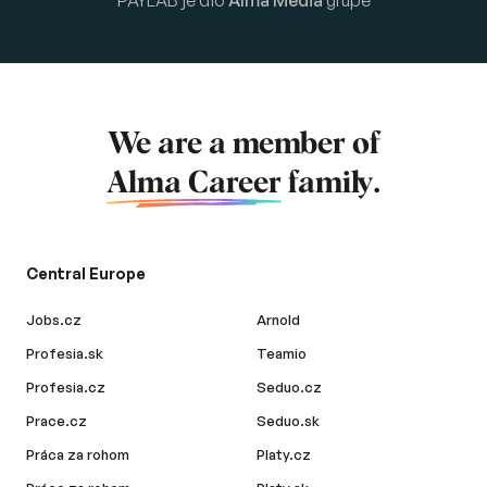
PAYLAB je dio
Alma Media
grupe
We are a member of
Alma Career
family.
Central Europe
Jobs.cz
Arnold
Profesia.sk
Teamio
Profesia.cz
Seduo.cz
Prace.cz
Seduo.sk
Práca za rohom
Platy.cz