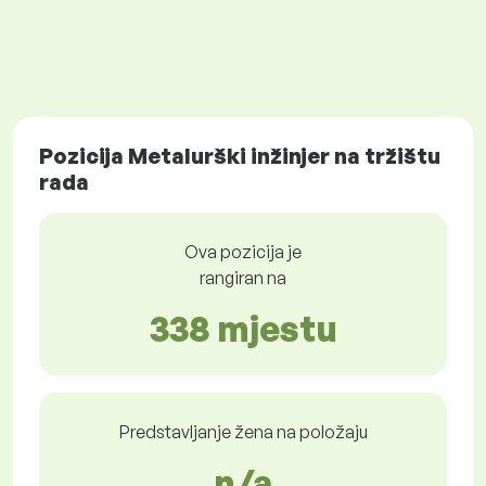
Pozicija Metalurški inžinjer na tržištu
rada
Ova pozicija je
rangiran na
338 mjestu
Predstavljanje žena na položaju
n/a