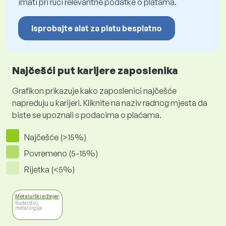
imati pri ruci relevantne podatke o platama.
Isprobajte alat za platu besplatno
Najčešći put karijere zaposlenika
Grafikon prikazuje kako zaposlenici najčešće
napreduju u karijeri. Kliknite na naziv radnog mjesta da
biste se upoznali s podacima o plaćama.
Najčešće (>15%)
Povremeno (5-15%)
Rijetka (<5%)
Metalurški inžinjer
Rudarstvo,
metalurgija