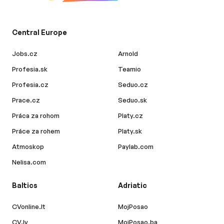
Central Europe
Jobs.cz
Arnold
Profesia.sk
Teamio
Profesia.cz
Seduo.cz
Prace.cz
Seduo.sk
Práca za rohom
Platy.cz
Práce za rohem
Platy.sk
Atmoskop
Paylab.com
Nelisa.com
Baltics
Adriatic
CVonline.lt
MojPosao
CV.lv
MojPosao.ba