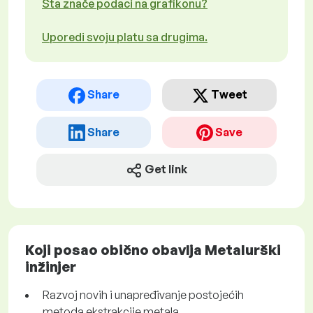
Šta znače podaci na grafikonu?
Uporedi svoju platu sa drugima.
Share
Tweet
Share
Save
Get link
Koji posao obično obavlja Metalurški
inžinjer
Razvoj novih i unapređivanje postojećih
metoda ekstrakcije metala.