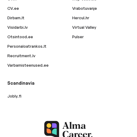
CV.ee
Vrabotuvanje
Dirbam.lt
Hercul.hr
Visidarbi.lv
Virtual Valley
Otsintood.ee
Pulser
Personaloatrankos.lt
Recruitment.lv
Varbamisteenused.ee
Scandinavia
Jobly.fi