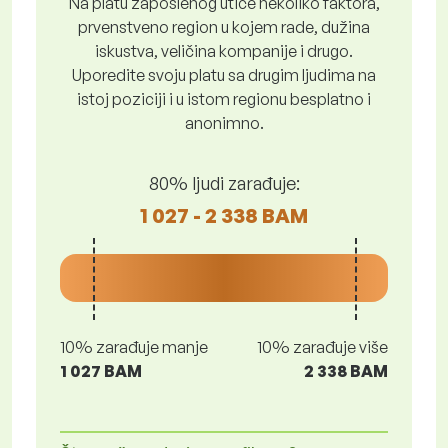
Na platu zaposlenog utiče nekoliko faktora,
prvenstveno region u kojem rade, dužina
iskustva, veličina kompanije i drugo.
Uporedite svoju platu sa drugim ljudima na
istoj poziciji i u istom regionu besplatno i
anonimno.
80% ljudi zarađuje:
1 027 - 2 338 BAM
10% zarađuje manje
10% zarađuje više
1 027 BAM
2 338 BAM