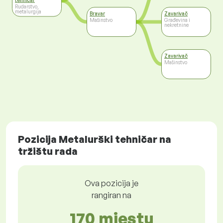
Rudarstvo,
metalurgija
Bravar
Zavarivač
Mašinstvo
Građevina i
nekretnine
Zavarivač
Mašinstvo
Pozicija Metalurški tehničar na
tržištu rada
Ova pozicija je
rangiran na
170 mjestu