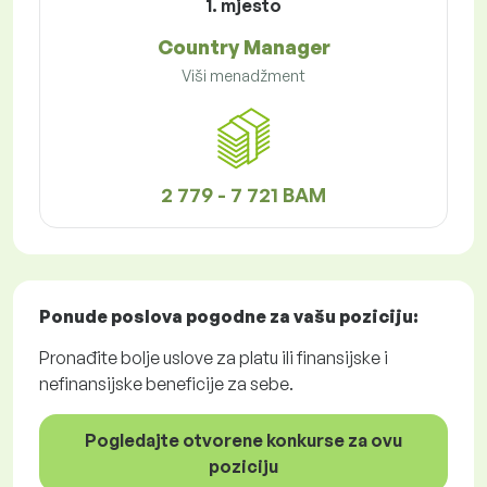
1. mjesto
Country Manager
Viši menadžment
2 779 - 7 721 BAM
Ponude poslova
pogodne za vašu poziciju:
Pronađite bolje uslove za platu ili finansijske i
nefinansijske beneficije za sebe.
Pogledajte otvorene konkurse za ovu
poziciju