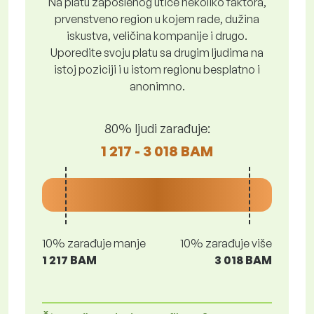
Na platu zaposlenog utiče nekoliko faktora,
prvenstveno region u kojem rade, dužina
iskustva, veličina kompanije i drugo.
Uporedite svoju platu sa drugim ljudima na
istoj poziciji i u istom regionu besplatno i
anonimno.
80% ljudi zarađuje:
1 217 - 3 018 BAM
10% zarađuje manje
10% zarađuje više
1 217 BAM
3 018 BAM