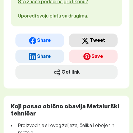
Šta znače podaci na grafikonu?
Uporedi svoju platu sa drugima.
Share
Tweet
Share
Save
Get link
Koji posao obično obavlja Metalurški
tehničar
Proizvodnja sirovog željeza, čelika i obojenih
metala.