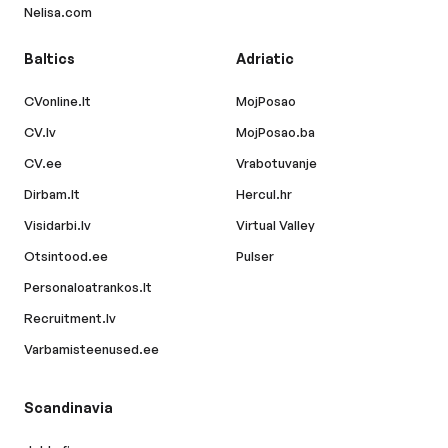
Nelisa.com
Baltics
Adriatic
CVonline.lt
MojPosao
CV.lv
MojPosao.ba
CV.ee
Vrabotuvanje
Dirbam.lt
Hercul.hr
Visidarbi.lv
Virtual Valley
Otsintood.ee
Pulser
Personaloatrankos.lt
Recruitment.lv
Varbamisteenused.ee
Scandinavia