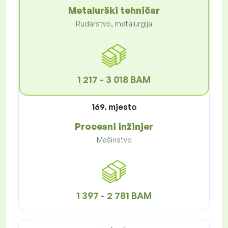
Metalurški tehničar
Rudarstvo, metalurgija
1 217 - 3 018 BAM
169. mjesto
Procesni inžinjer
Mašinstvo
1 397 - 2 781 BAM