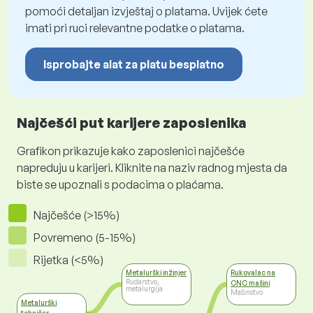
pomoći detaljan izvještaj o platama. Uvijek ćete
imati pri ruci relevantne podatke o platama.
Isprobajte alat za platu besplatno
Najčešći put karijere zaposlenika
Grafikon prikazuje kako zaposlenici najčešće
napreduju u karijeri. Kliknite na naziv radnog mjesta da
biste se upoznali s podacima o plaćama.
Najčešće (>15%)
Povremeno (5-15%)
Rijetka (<5%)
Metalurški inžinjer
Rukovalac na
Rudarstvo,
CNC mašini
metalurgija
Mašinstvo
Metalurški
tehničar