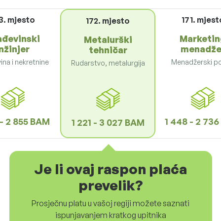
3. mjesto
171. mjest
172. mjesto
ađevinski
Marketin
Metalurški
nžinjer
menadže
tehničar
na i nekretnine
Menadžerski p
Rudarstvo, metalurgija
 - 2 855 BAM
1 448 - 2 73
1 221 - 3 027 BAM
Je li ovaj raspon plaća
prevelik?
Prosječnu platu u vašoj regiji možete saznati
ispunjavanjem kratkog upitnika