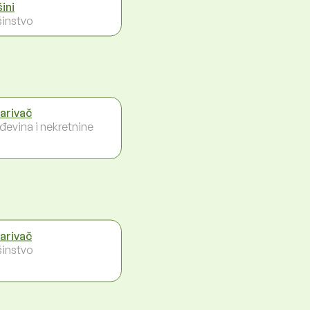
ini
instvo
arivač
đevina i nekretnine
arivač
instvo