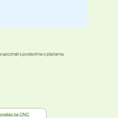
e se upoznali s podacima o plaćama.
ovalac na CNC