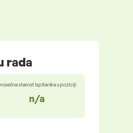
u rada
rosečna starost ispitanika u poziciji
n/a