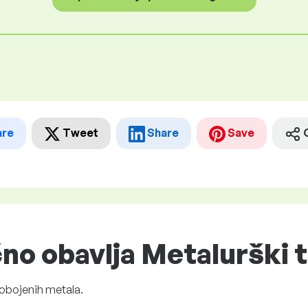
are
Tweet
Share
Save
čno obavlja Metalurški 
i obojenih metala.