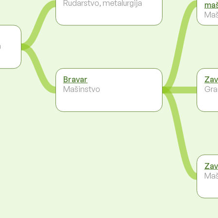
Rudarstvo, metalurgija
maš
Maš
a
Bravar
Zav
Mašinstvo
Gra
Zav
Maš