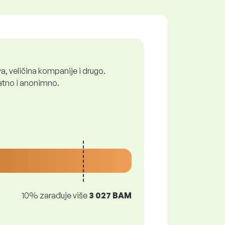
a, veličina kompanije i drugo.
latno i anonimno.
10% zarađuje više
3 027 BAM