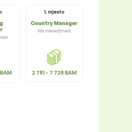
o
1. mjesto
g
Country Manager
r
Viši menadžment
osao
6 BAM
2 781 - 7 728 BAM