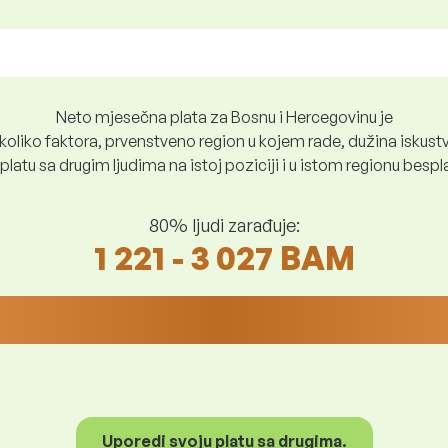
Neto mjesečna plata za Bosnu i Hercegovinu je
oliko faktora, prvenstveno region u kojem rade, dužina iskustv
platu sa drugim ljudima na istoj poziciji i u istom regionu besp
80% ljudi zarađuje:
1 221 - 3 027 BAM
Uporedi svoju platu sa drugima.