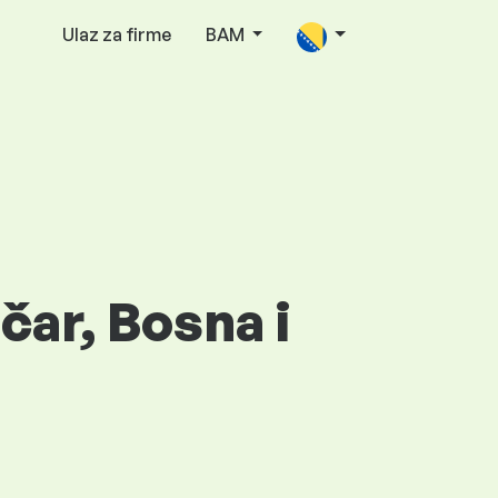
Ulaz za firme
BAM
čar, Bosna i