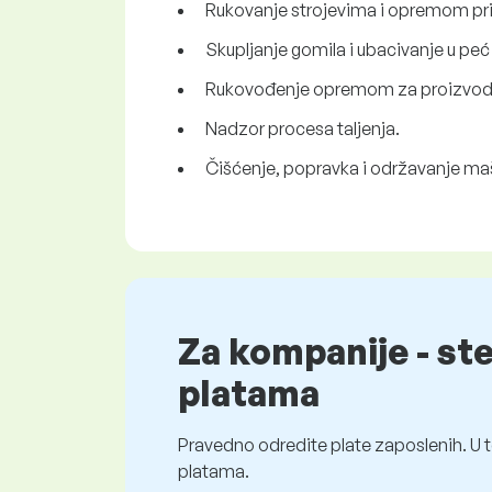
Rukovanje strojevima i opremom pri
Skupljanje gomila i ubacivanje u peć 
Rukovođenje opremom za proizvodnju
Nadzor procesa taljenja.
Čišćenje, popravka i održavanje ma
Za kompanije - st
platama
Pravedno odredite plate zaposlenih. U t
platama.