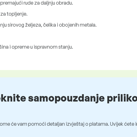
premajući rude za daljnju obradu.
za topljenje.
 sirovog željeza, čelika i obojenih metala.
šina i opreme u ispravnom stanju.
eknite samopouzdanje prilik
ome će vam pomoći detaljan izvještaj o platama. Uvijek ćete i