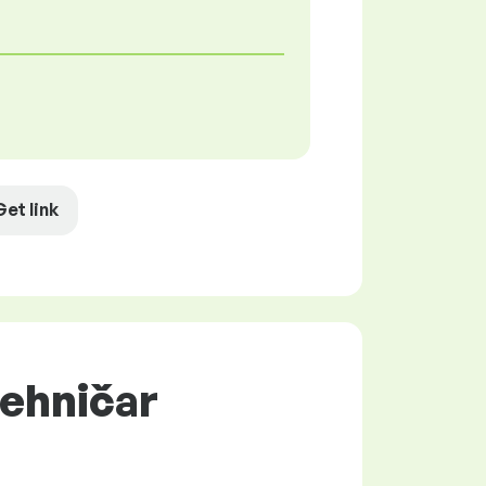
Get link
tehničar