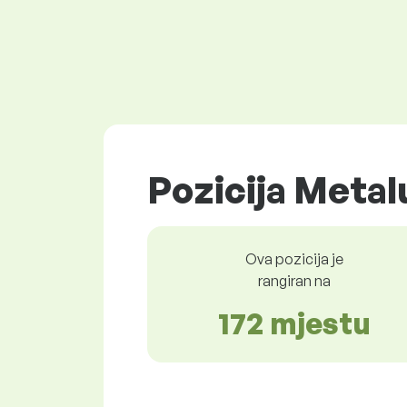
Pozicija Metal
Ova pozicija je
rangiran na
172 mjestu