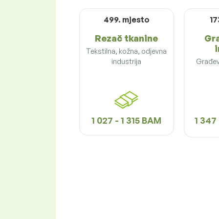
499. mjesto
17
Rezač tkanine
Gr
i
Tekstilna, kožna, odjevna
industrija
Građevi
1 027 - 1 315 BAM
1 347