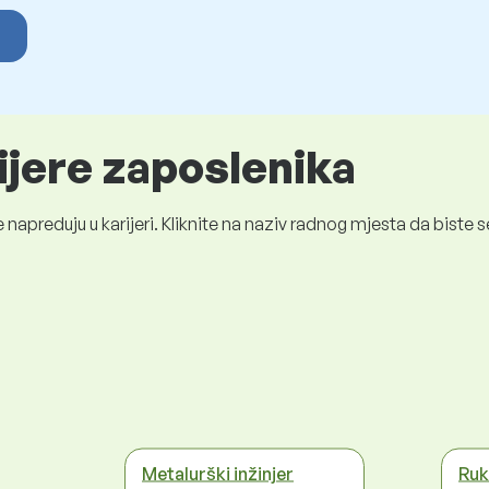
ijere zaposlenika
 napreduju u karijeri. Kliknite na naziv radnog mjesta da bist
Metalurški inžinjer
Ruk