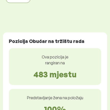
Pozicija Obućar na tržištu rada
Ova pozicija je
rangiran na
483 mjestu
Predstavljanje žena na položaju
100%