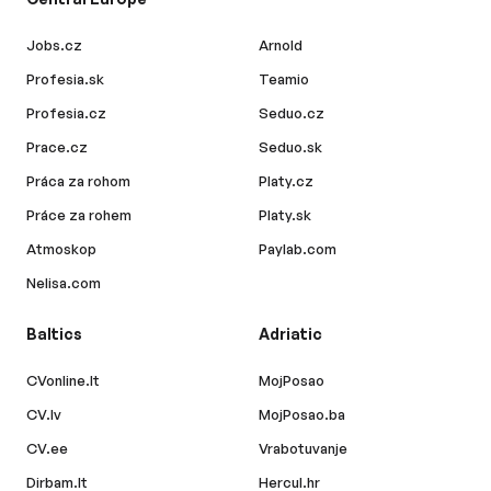
Jobs.cz
Arnold
Profesia.sk
Teamio
Profesia.cz
Seduo.cz
Prace.cz
Seduo.sk
Práca za rohom
Platy.cz
Práce za rohem
Platy.sk
Atmoskop
Paylab.com
Nelisa.com
Baltics
Adriatic
CVonline.lt
MojPosao
CV.lv
MojPosao.ba
CV.ee
Vrabotuvanje
Dirbam.lt
Hercul.hr