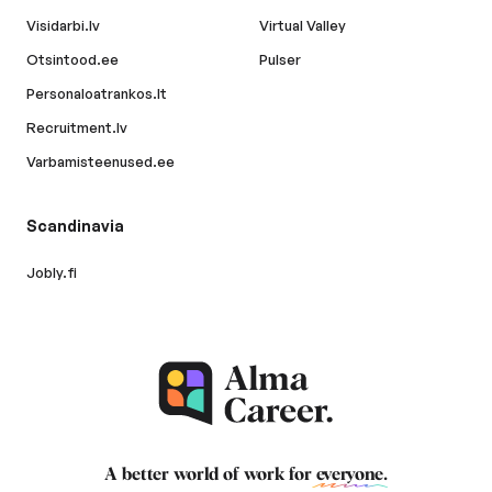
Visidarbi.lv
Virtual Valley
Otsintood.ee
Pulser
Personaloatrankos.lt
Recruitment.lv
Varbamisteenused.ee
Scandinavia
Jobly.fi
A better world of work for
everyone
.