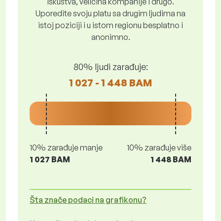
iskustva, veličina kompanije i drugo.
Uporedite svoju platu sa drugim ljudima na
istoj poziciji i u istom regionu besplatno i
anonimno.
80% ljudi zarađuje:
1 027 - 1 448 BAM
10% zarađuje manje
10% zarađuje više
1 027 BAM
1 448 BAM
Šta znače podaci na grafikonu?