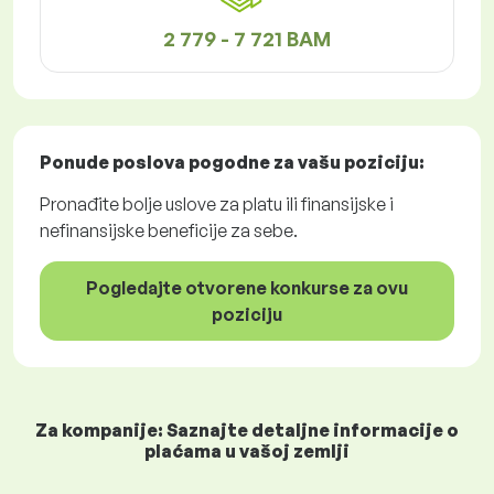
2 779 - 7 721 BAM
Ponude poslova
pogodne za vašu poziciju:
Pronađite bolje uslove za platu ili finansijske i
nefinansijske beneficije za sebe.
Pogledajte otvorene konkurse za ovu
poziciju
Za kompanije: Saznajte detaljne informacije o
plaćama u vašoj zemlji