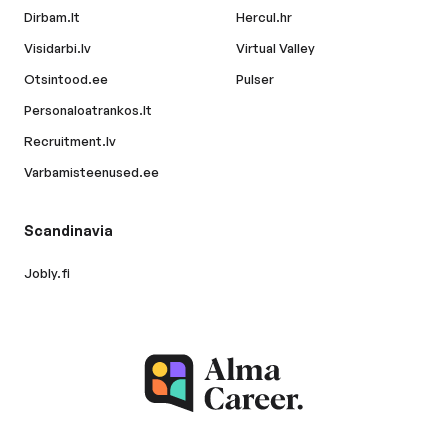
Dirbam.lt
Hercul.hr
Visidarbi.lv
Virtual Valley
Otsintood.ee
Pulser
Personaloatrankos.lt
Recruitment.lv
Varbamisteenused.ee
Scandinavia
Jobly.fi