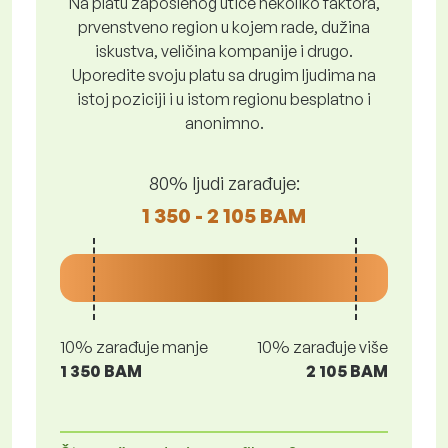
Na platu zaposlenog utiče nekoliko faktora,
prvenstveno region u kojem rade, dužina
iskustva, veličina kompanije i drugo.
Uporedite svoju platu sa drugim ljudima na
istoj poziciji i u istom regionu besplatno i
anonimno.
80% ljudi zarađuje:
1 350 - 2 105 BAM
10% zarađuje manje
10% zarađuje više
1 350 BAM
2 105 BAM