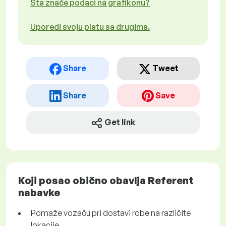
Šta znače podaci na grafikonu?
Uporedi svoju platu sa drugima.
Share
Tweet
Share
Save
Get link
Koji posao obično obavlja Referent
nabavke
Pomaže vozaču pri dostavi robe na različite
lokacije.