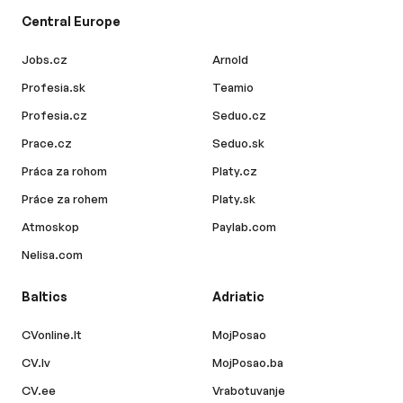
Central Europe
Jobs.cz
Arnold
Profesia.sk
Teamio
Profesia.cz
Seduo.cz
Prace.cz
Seduo.sk
Práca za rohom
Platy.cz
Práce za rohem
Platy.sk
Atmoskop
Paylab.com
Nelisa.com
Baltics
Adriatic
CVonline.lt
MojPosao
CV.lv
MojPosao.ba
CV.ee
Vrabotuvanje