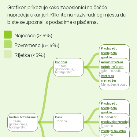
Grafikon prikazuje kako zaposlenici najčešće
napreduju u karijeri. Kliknite na naziv radnog mjesta da
biste se upoznali s podacima o plaćama.
Najčešće (>15%)
Povremeno (5-15%)
Prodavač u
prodajnom
Rijetka (<5%)
objektu
Trgovina
Konobar
Administrativni
Turizam,
radnik, referent
gastronomija,
Administracija
hotelijerstvo
Restoran
menadžer
Menadžerski posao
Prodavač u
prodajnom
objektu
Trgovina
Radnik brze hrane
Kasir
Supervizor
Turizam,
Trgovina
prodavnice/prodaje
gastronomija,
Trgovina
hotelijerstvo
Prodajni savjetnik
Trgovina