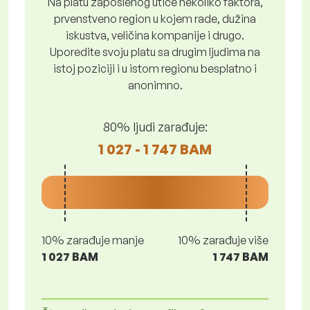
Na platu zaposlenog utiče nekoliko faktora,
prvenstveno region u kojem rade, dužina
iskustva, veličina kompanije i drugo.
Uporedite svoju platu sa drugim ljudima na
istoj poziciji i u istom regionu besplatno i
anonimno.
80% ljudi zarađuje:
1 027 - 1 747 BAM
10% zarađuje manje
10% zarađuje više
1 027 BAM
1 747 BAM