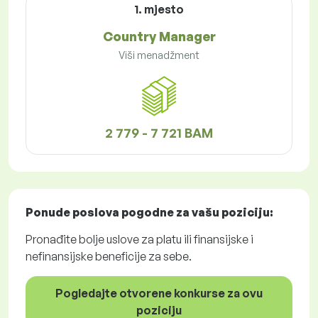
1. mjesto
Country Manager
Viši menadžment
2 779 - 7 721 BAM
Ponude poslova
pogodne za vašu poziciju:
Pronađite bolje uslove za platu ili finansijske i
nefinansijske beneficije za sebe.
Pogledajte otvorene konkurse za ovu
poziciju