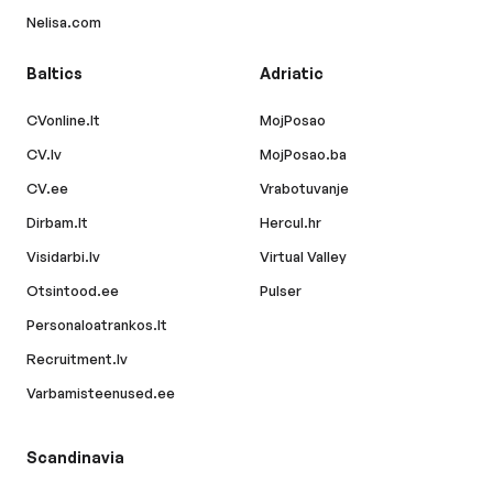
Nelisa.com
Baltics
Adriatic
CVonline.lt
MojPosao
CV.lv
MojPosao.ba
CV.ee
Vrabotuvanje
Dirbam.lt
Hercul.hr
Visidarbi.lv
Virtual Valley
Otsintood.ee
Pulser
Personaloatrankos.lt
Recruitment.lv
Varbamisteenused.ee
Scandinavia