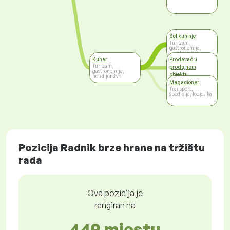
Šef kuhinje
Turizam,
gastronomija,
hotelijerstvo
Kuhar
Prodavač u
Turizam,
prodajnom
gastronomija,
objektu
hotelijerstvo
Trgovina
Magacioner
Transport,
špedicija, logistika
Pozicija Radnik brze hrane na tržištu
rada
Ova pozicija je
rangiran na
449 mjestu