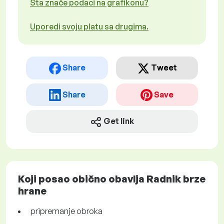
Šta znače podaci na grafikonu?
Uporedi svoju platu sa drugima.
Share
Tweet
Share
Save
Get link
Koji posao obično obavlja Radnik brze
hrane
pripremanje obroka