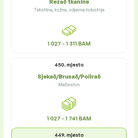
Rezač tkanine
Tekstilna, kožna, odjevna industrija
1 027 - 1 311 BAM
450. mjesto
Sjekač/Brusač/Polirač
Mašinstvo
1 027 - 1 741 BAM
449. mjesto