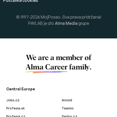
Postavke cookies
© 1997-2026 MojPosao. Sva prava pridržana!
PAYLAB je dio
Alma Media
grupe
We are a member of
Alma Career
family.
Central Europe
Jobs.cz
Arnold
Profesia.sk
Teamio
Profesia.cz
Seduo.cz