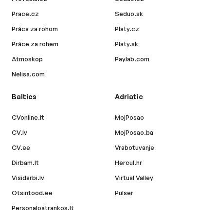
Prace.cz
Seduo.sk
Práca za rohom
Platy.cz
Práce za rohem
Platy.sk
Atmoskop
Paylab.com
Nelisa.com
Baltics
Adriatic
CVonline.lt
MojPosao
CV.lv
MojPosao.ba
CV.ee
Vrabotuvanje
Dirbam.lt
Hercul.hr
Visidarbi.lv
Virtual Valley
Otsintood.ee
Pulser
Personaloatrankos.lt