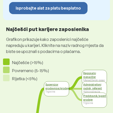
Isprobajte alat za platu besplatno
Najčešći put karijere zaposlenika
Grafikon prikazuje kako zaposlenici najčešće
napreduju u karijeri. Kliknite na naziv radnog mjesta da
biste se upoznali s podacima o plaćama.
Najčešće (>15%)
Povremeno (5-15%)
Regionalni
menadžer
Rijetka (<5%)
Menadžerski posao
Supervizor
Administrativni
prodavnice/prodaje
radnik, referent
Trgovina
Administracija
Predstavnik/agent
prodaje
Trgovina