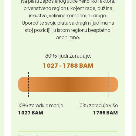
Na platu zaposlenog utiče nekoliko faktora,
prvenstveno region u kojem rade, dužina
iskustva, veličina kompanije i drugo.
Uporedite svoju platu sa drugim ljudima na
istoj poziciji i u istom regionu besplatno i
anonimno.
80% ljudi zarađuje:
1 027 - 1 788 BAM
10% zarađuje manje
10% zarađuje više
1 027 BAM
1 788 BAM