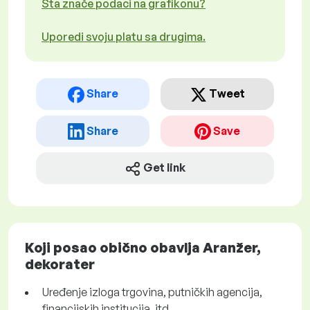
Šta znače podaci na grafikonu?
Uporedi svoju platu sa drugima.
Share
Tweet
Share
Save
Get link
Koji posao obično obavlja Aranžer,
dekorater
Uređenje izloga trgovina, putničkih agencija,
financijskih institucija, itd.