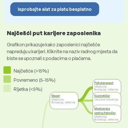
Isprobajte alat za platu besplatno
Najčešći put karijere zaposlenika
Grafikon prikazuje kako zaposlenici najčešće
napreduju u karijeri. Kliknite na naziv radnog mjesta da
biste se upoznali s podacima o plaćama.
Najčešće (>15%)
Povremeno (5-15%)
Psihoterapeut
Medicina,
Rijetka (<5%)
farmacija, veterina
Maser
Kozmetičar
Medicina,
Uslužna industrija
farmacija, veterina
Medicinska
sestra/tehničar
Medicina,
farmacija, veterina