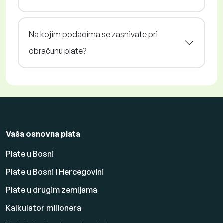
Na kojim podacima se zasnivate pri
obračunu plate?
Vaša osnovna plata
Plate u Bosni
Plate u Bosni i Hercegovini
Plate u drugim zemljama
Kalkulator milionera