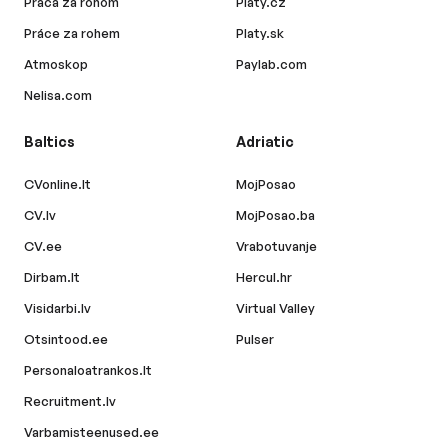
Práca za rohom
Platy.cz
Práce za rohem
Platy.sk
Atmoskop
Paylab.com
Nelisa.com
Baltics
Adriatic
CVonline.lt
MojPosao
CV.lv
MojPosao.ba
CV.ee
Vrabotuvanje
Dirbam.lt
Hercul.hr
Visidarbi.lv
Virtual Valley
Otsintood.ee
Pulser
Personaloatrankos.lt
Recruitment.lv
Varbamisteenused.ee