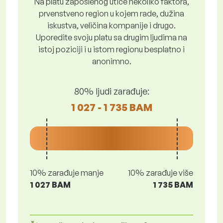
Na platu zaposlenog utiče nekoliko faktora,
prvenstveno region u kojem rade, dužina
iskustva, veličina kompanije i drugo.
Uporedite svoju platu sa drugim ljudima na
istoj poziciji i u istom regionu besplatno i
anonimno.
80% ljudi zarađuje:
1 027 - 1 735 BAM
10% zarađuje manje
10% zarađuje više
1 027 BAM
1 735 BAM