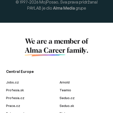
© 1997-2026 MojPosao. Sva prava pridržana!
PAYLAB je dio
Alma Media
grupe
We are a member of
Alma Career
family.
Central Europe
Jobs.cz
Arnold
Profesia.sk
Teamio
Profesia.cz
Seduo.cz
Prace.cz
Seduo.sk