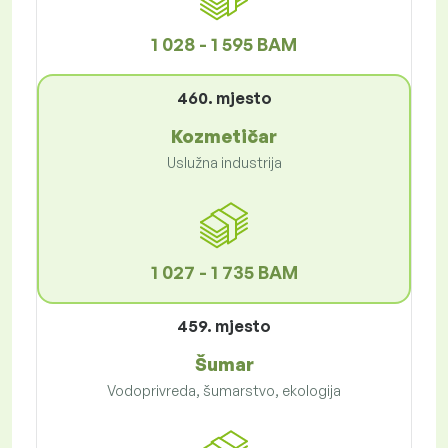
1 028 - 1 595 BAM
460. mjesto
Kozmetičar
Uslužna industrija
1 027 - 1 735 BAM
459. mjesto
Šumar
Vodoprivreda, šumarstvo, ekologija