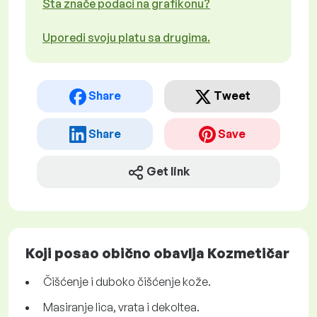
Šta znače podaci na grafikonu?
Uporedi svoju platu sa drugima.
Share
Tweet
Share
Save
Get link
Koji posao obično obavlja Kozmetičar
Čišćenje i duboko čišćenje kože.
Masiranje lica, vrata i dekoltea.