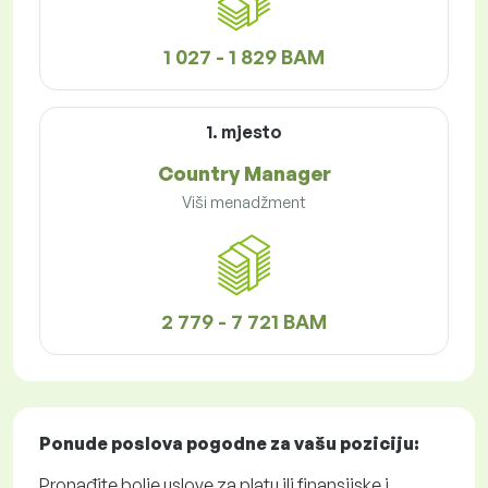
1 027 - 1 829 BAM
1. mjesto
Country Manager
Viši menadžment
2 779 - 7 721 BAM
Ponude poslova
pogodne za vašu poziciju:
Pronađite bolje uslove za platu ili finansijske i