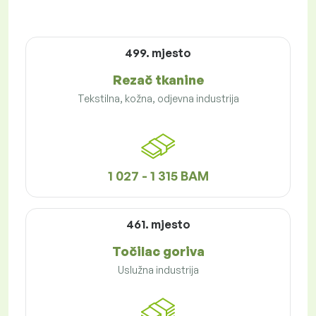
499. mjesto
Rezač tkanine
Tekstilna, kožna, odjevna industrija
1 027 - 1 315 BAM
461. mjesto
Točilac goriva
Uslužna industrija