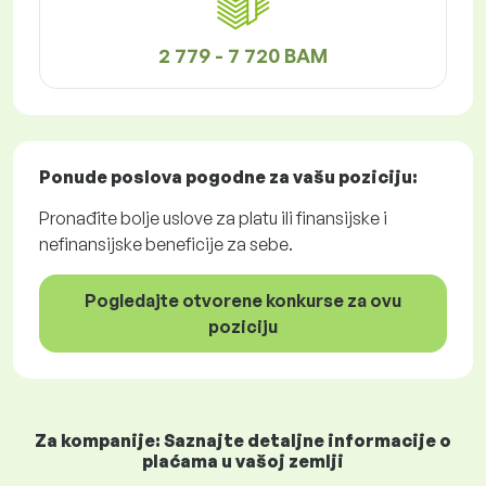
2 779 - 7 720 BAM
Ponude poslova
pogodne za vašu poziciju:
Pronađite bolje uslove za platu ili finansijske i
nefinansijske beneficije za sebe.
Pogledajte otvorene konkurse za ovu
poziciju
Za kompanije: Saznajte detaljne informacije o
plaćama u vašoj zemlji