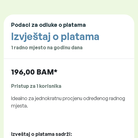
Podaci za odluke o platama
Izvještaj o platama
1 radno mjesto na godinu dana
196,00 BAM*
Pristup za 1 korisnika
Idealno za jednokratnu procjenu određenog radnog
mjesta.
Izveštaj o platama sadrži: