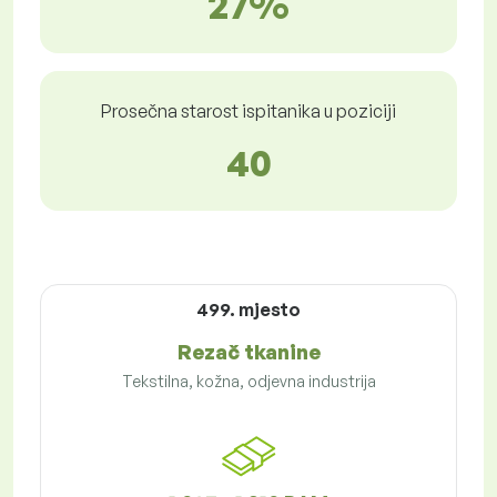
27%
Prosečna starost ispitanika u poziciji
40
499. mjesto
Rezač tkanine
Tekstilna, kožna, odjevna industrija