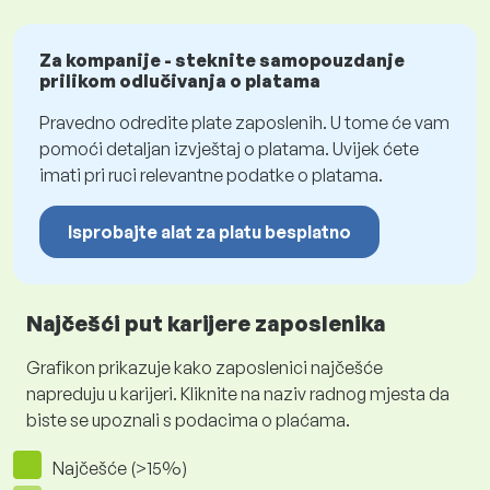
Za kompanije - steknite samopouzdanje
prilikom odlučivanja o platama
Pravedno odredite plate zaposlenih. U tome će vam
pomoći detaljan izvještaj o platama. Uvijek ćete
imati pri ruci relevantne podatke o platama.
Isprobajte alat za platu besplatno
Najčešći put karijere zaposlenika
Grafikon prikazuje kako zaposlenici najčešće
napreduju u karijeri. Kliknite na naziv radnog mjesta da
biste se upoznali s podacima o plaćama.
Najčešće (>15%)