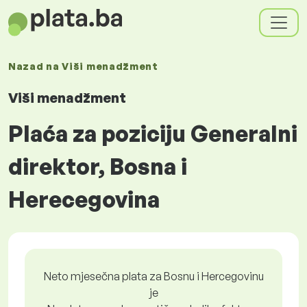
Nazad na
Viši menadžment
Viši menadžment
Plaća za poziciju Generalni
direktor, Bosna i
Herecegovina
Neto mjesečna plata za Bosnu i Hercegovinu
je