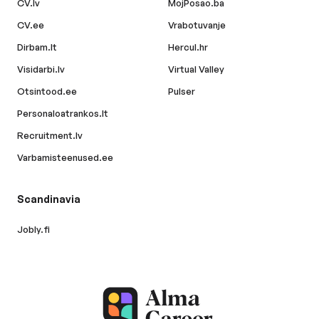
CV.lv
MojPosao.ba
CV.ee
Vrabotuvanje
Dirbam.lt
Hercul.hr
Visidarbi.lv
Virtual Valley
Otsintood.ee
Pulser
Personaloatrankos.lt
Recruitment.lv
Varbamisteenused.ee
Scandinavia
Jobly.fi