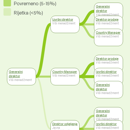
Povremeno (5-15%)
Generalni
direktor
Rijetka (<5%)
Viši menadžment
Izvršni direktor
Direktor prodaje
Viši menadžment
Viši menadžment
Country Manager
Viši menadžment
Direktor prodaje
Viši menadžment
Generalni
Country Manager
Izvršni direktor
Viši menadžment
Viši menadžment
direktor
Viši menadžment
Generalni
direktor
Viši menadžment
Generalni
direktor
Viši menadžment
Direktor odjeljenja
Izvršni direktor
Javna
Viši menadžment