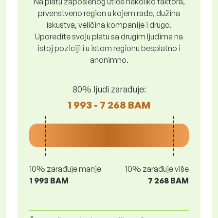
Na platu zaposlenog utiče nekoliko faktora,
prvenstveno region u kojem rade, dužina
iskustva, veličina kompanije i drugo.
Uporedite svoju platu sa drugim ljudima na
istoj poziciji i u istom regionu besplatno i
anonimno.
80% ljudi zarađuje:
1 993 - 7 268 BAM
10% zarađuje manje
10% zarađuje više
1 993 BAM
7 268 BAM