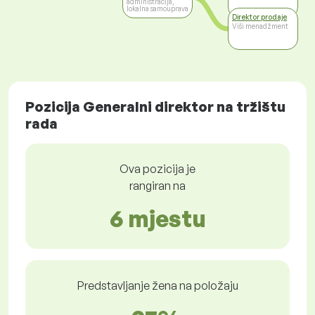
administracija,
lokalna samouprava
Direktor prodaje
Viši menadžment
Pozicija Generalni direktor na tržištu
rada
Ova pozicija je
rangiran na
6 mjestu
Predstavljanje žena na položaju