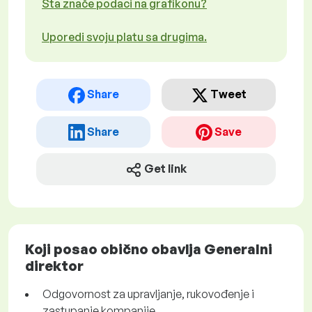
Šta znače podaci na grafikonu?
Uporedi svoju platu sa drugima.
Share
Tweet
Share
Save
Get link
Koji posao obično obavlja Generalni
direktor
Odgovornost za upravljanje, rukovođenje i
zastupanje kompanije.