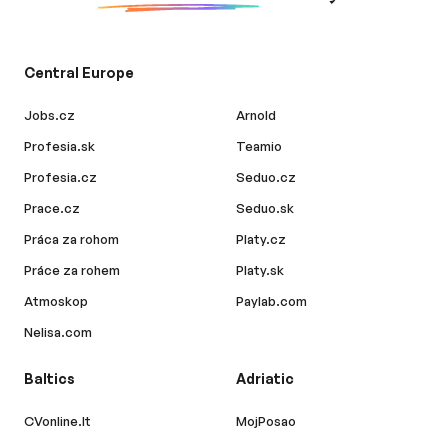
Central Europe
Jobs.cz
Arnold
Profesia.sk
Teamio
Profesia.cz
Seduo.cz
Prace.cz
Seduo.sk
Práca za rohom
Platy.cz
Práce za rohem
Platy.sk
Atmoskop
Paylab.com
Nelisa.com
Baltics
Adriatic
CVonline.lt
MojPosao