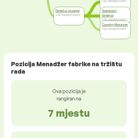
Viši menadžment
Direktor prodaje
Generalni
Viši menadžment
direktor
Viši menadžment
Country Manager
Viši menadžment
Pozicija Menadžer fabrike na tržištu
rada
Ova pozicija je
rangiran na
7 mjestu