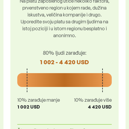
Na platu zaposlenog utiče nekoliko faktora,
prvenstveno region u kojem rade, dužina
iskustva, veličina kompanije i drugo.
Uporedite svoju platu sa drugim ljudima na
istoj poziciji i u istom regionu besplatno i
anonimno.
80% ljudi zarađuje:
1 002 - 4 420 USD
10% zarađuje manje
10% zarađuje više
1 002 USD
4 420 USD