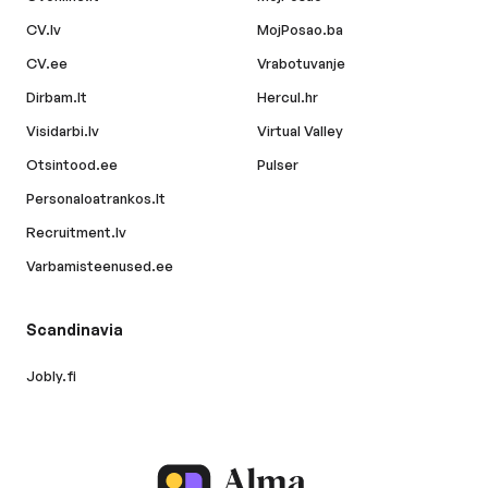
CV.lv
MojPosao.ba
CV.ee
Vrabotuvanje
Dirbam.lt
Hercul.hr
Visidarbi.lv
Virtual Valley
Otsintood.ee
Pulser
Personaloatrankos.lt
Recruitment.lv
Varbamisteenused.ee
Scandinavia
Jobly.fi