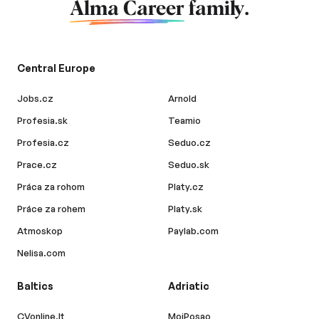
Alma Career
family.
Central Europe
Jobs.cz
Arnold
Profesia.sk
Teamio
Profesia.cz
Seduo.cz
Prace.cz
Seduo.sk
Práca za rohom
Platy.cz
Práce za rohem
Platy.sk
Atmoskop
Paylab.com
Nelisa.com
Baltics
Adriatic
CVonline.lt
MojPosao