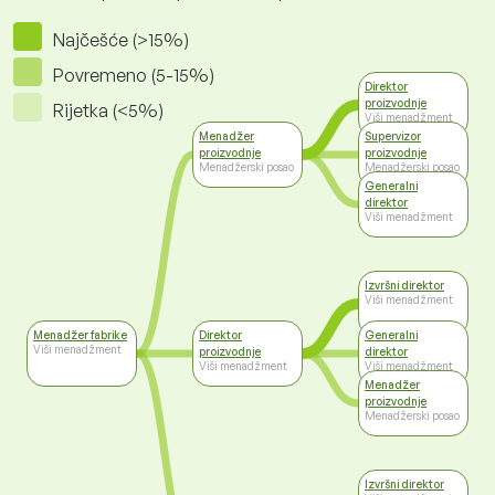
Najčešće (>15%)
Povremeno (5-15%)
Direktor
proizvodnje
Rijetka (<5%)
Viši menadžment
Menadžer
Supervizor
proizvodnje
proizvodnje
Menadžerski posao
Menadžerski posao
Generalni
direktor
Viši menadžment
Izvršni direktor
Viši menadžment
Menadžer fabrike
Direktor
Generalni
Viši menadžment
proizvodnje
direktor
Viši menadžment
Viši menadžment
Menadžer
proizvodnje
Menadžerski posao
Izvršni direktor