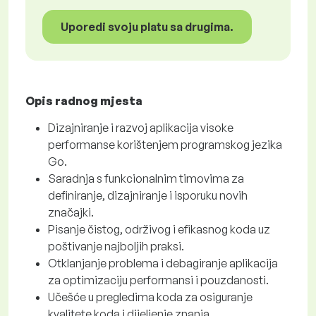
Uporedi svoju platu sa drugima.
Opis radnog mjesta
Dizajniranje i razvoj aplikacija visoke
performanse korištenjem programskog jezika
Go.
Saradnja s funkcionalnim timovima za
definiranje, dizajniranje i isporuku novih
značajki.
Pisanje čistog, održivog i efikasnog koda uz
poštivanje najboljih praksi.
Otklanjanje problema i debagiranje aplikacija
za optimizaciju performansi i pouzdanosti.
Učešće u pregledima koda za osiguranje
kvalitete koda i dijeljenje znanja.