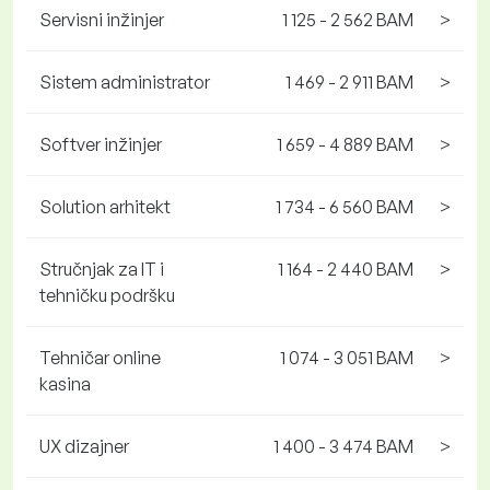
Servisni inžinjer
1 125 - 2 562 BAM
>
Sistem administrator
1 469 - 2 911 BAM
>
Softver inžinjer
1 659 - 4 889 BAM
>
Solution arhitekt
1 734 - 6 560 BAM
>
Stručnjak za IT i
1 164 - 2 440 BAM
>
tehničku podršku
Tehničar online
1 074 - 3 051 BAM
>
kasina
UX dizajner
1 400 - 3 474 BAM
>