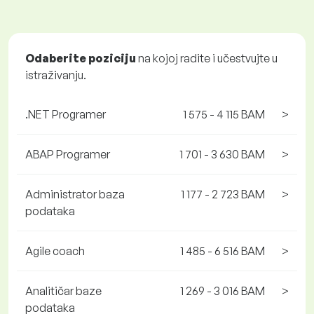
Odaberite poziciju
na kojoj radite i učestvujte u
istraživanju.
.NET Programer
1 575 - 4 115 BAM
>
ABAP Programer
1 701 - 3 630 BAM
>
Administrator baza
1 177 - 2 723 BAM
>
podataka
Agile coach
1 485 - 6 516 BAM
>
Analitičar baze
1 269 - 3 016 BAM
>
podataka