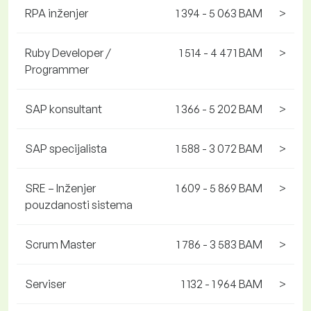
RPA inženjer
1 394 - 5 063 BAM
>
Ruby Developer /
1 514 - 4 471 BAM
>
Programmer
SAP konsultant
1 366 - 5 202 BAM
>
SAP specijalista
1 588 - 3 072 BAM
>
SRE – Inženjer
1 609 - 5 869 BAM
>
pouzdanosti sistema
Scrum Master
1 786 - 3 583 BAM
>
Serviser
1 132 - 1 964 BAM
>