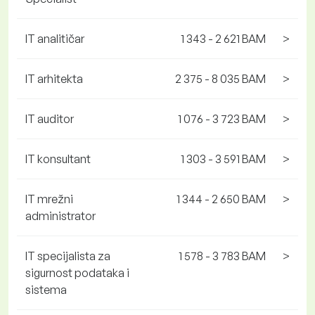
IT analitičar
1 343 - 2 621 BAM
>
IT arhitekta
2 375 - 8 035 BAM
>
IT auditor
1 076 - 3 723 BAM
>
IT konsultant
1 303 - 3 591 BAM
>
IT mrežni
1 344 - 2 650 BAM
>
administrator
IT specijalista za
1 578 - 3 783 BAM
>
sigurnost podataka i
sistema