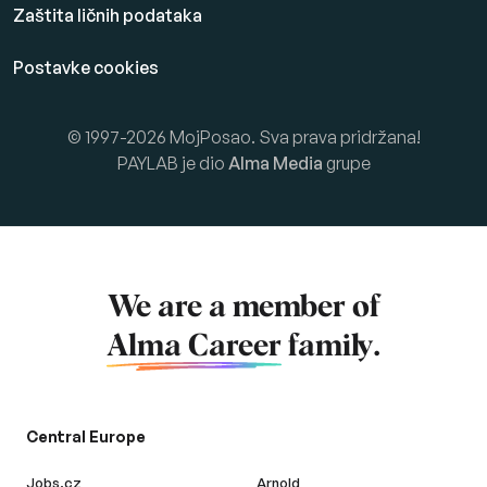
Zaštita ličnih podataka
Postavke cookies
© 1997-2026 MojPosao. Sva prava pridržana!
PAYLAB je dio
Alma Media
grupe
We are a member of
Alma Career
family.
Central Europe
Jobs.cz
Arnold