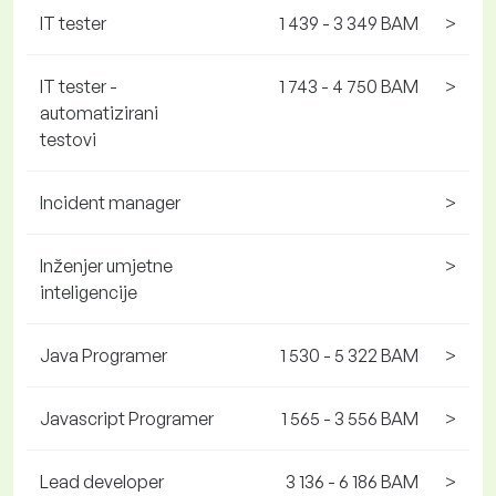
IT tester
1 439 - 3 349 BAM
>
IT tester -
1 743 - 4 750 BAM
>
automatizirani
testovi
Incident manager
>
Inženjer umjetne
>
inteligencije
Java Programer
1 530 - 5 322 BAM
>
Javascript Programer
1 565 - 3 556 BAM
>
Lead developer
3 136 - 6 186 BAM
>