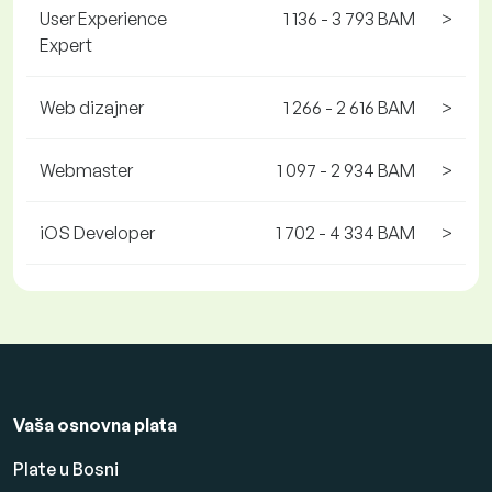
User Experience
1 136 - 3 793 BAM
>
Expert
Web dizajner
1 266 - 2 616 BAM
>
Webmaster
1 097 - 2 934 BAM
>
iOS Developer
1 702 - 4 334 BAM
>
Vaša osnovna plata
Plate u Bosni