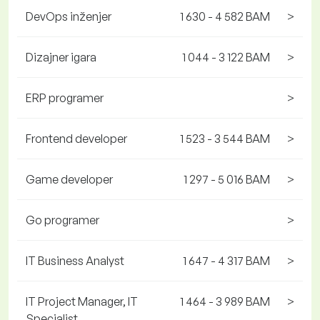
DevOps inženjer
1 630 - 4 582 BAM
>
Dizajner igara
1 044 - 3 122 BAM
>
ERP programer
>
Frontend developer
1 523 - 3 544 BAM
>
Game developer
1 297 - 5 016 BAM
>
Go programer
>
IT Business Analyst
1 647 - 4 317 BAM
>
IT Project Manager, IT
1 464 - 3 989 BAM
>
Specialist