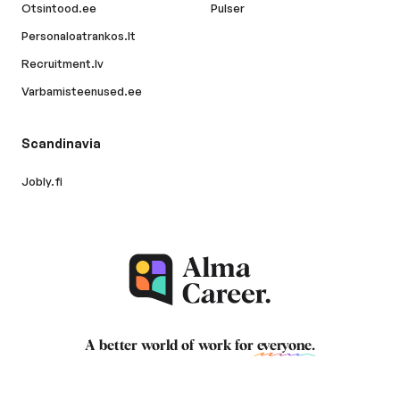
Otsintood.ee
Pulser
Personaloatrankos.lt
Recruitment.lv
Varbamisteenused.ee
Scandinavia
Jobly.fi
A better world of work for
everyone
.