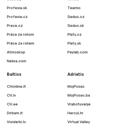
Profesia.sk
Teamio
Profesia.cz
Seduo.cz
Prace.cz
Seduo.sk
Práca za rohom
Platy.cz
Práce za rohem
Platy.sk
Atmoskop
Paylab.com
Nelisa.com
Baltics
Adriatic
CVonline.lt
MojPosao
CV.lv
MojPosao.ba
CV.ee
Vrabotuvanje
Dirbam.lt
Hercul.hr
Visidarbi.lv
Virtual Valley