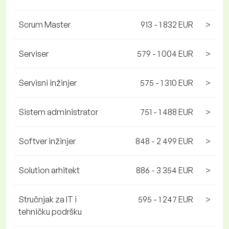
Scrum Master
913 - 1 832 EUR
>
Serviser
579 - 1 004 EUR
>
Servisni inžinjer
575 - 1 310 EUR
>
Sistem administrator
751 - 1 488 EUR
>
Softver inžinjer
848 - 2 499 EUR
>
Solution arhitekt
886 - 3 354 EUR
>
Stručnjak za IT i
595 - 1 247 EUR
>
tehničku podršku