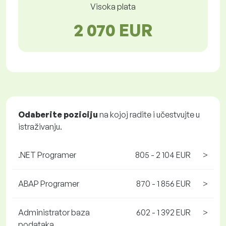
Visoka plata
2 070 EUR
Odaberite poziciju
na kojoj radite i učestvujte u
istraživanju.
.NET Programer
805 - 2 104 EUR
>
ABAP Programer
870 - 1 856 EUR
>
Administrator baza
602 - 1 392 EUR
>
podataka