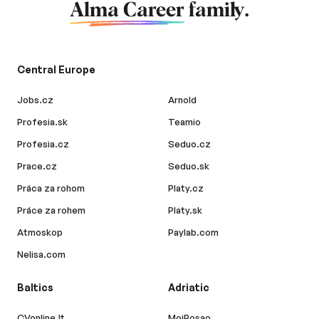
Alma Career
family.
Central Europe
Jobs.cz
Arnold
Profesia.sk
Teamio
Profesia.cz
Seduo.cz
Prace.cz
Seduo.sk
Práca za rohom
Platy.cz
Práce za rohem
Platy.sk
Atmoskop
Paylab.com
Nelisa.com
Baltics
Adriatic
CVonline.lt
MojPosao