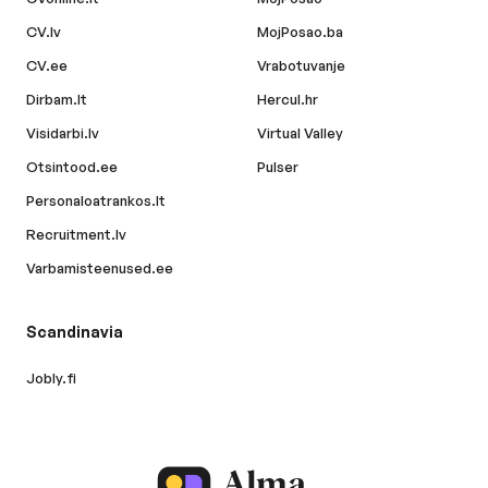
CV.lv
MojPosao.ba
CV.ee
Vrabotuvanje
Dirbam.lt
Hercul.hr
Visidarbi.lv
Virtual Valley
Otsintood.ee
Pulser
Personaloatrankos.lt
Recruitment.lv
Varbamisteenused.ee
Scandinavia
Jobly.fi