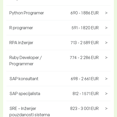
Python Programer
690 - 1 886 EUR
>
R programer
591 - 1 820 EUR
>
RPA inženjer
713 - 2 589 EUR
>
Ruby Developer /
774 - 2 286 EUR
>
Programmer
SAP konsultant
698 - 2 661 EUR
>
SAP specijalista
812 - 1 571 EUR
>
SRE – Inženjer
823 - 3 001 EUR
>
pouzdanosti sistema