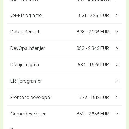
C++ Programer
831 - 2 251 EUR
>
Data scientist
698 - 2 235 EUR
>
DevOps inženjer
833 - 2 343 EUR
>
Dizajner igara
534 - 1 596 EUR
>
ERP programer
>
Frontend developer
779 - 1 812 EUR
>
Game developer
663 - 2 565 EUR
>