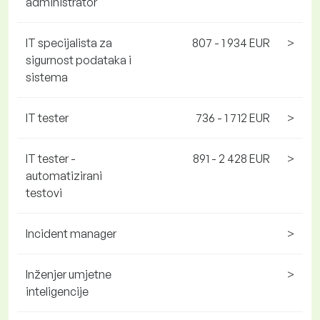
administrator
IT specijalista za
807 - 1 934 EUR
>
sigurnost podataka i
sistema
IT tester
736 - 1 712 EUR
>
IT tester -
891 - 2 428 EUR
>
automatizirani
testovi
Incident manager
>
Inženjer umjetne
>
inteligencije