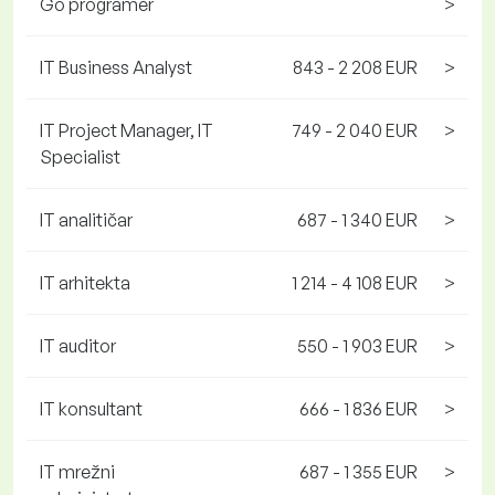
Go programer
>
IT Business Analyst
843 - 2 208 EUR
>
IT Project Manager, IT
749 - 2 040 EUR
>
Specialist
IT analitičar
687 - 1 340 EUR
>
IT arhitekta
1 214 - 4 108 EUR
>
IT auditor
550 - 1 903 EUR
>
IT konsultant
666 - 1 836 EUR
>
IT mrežni
687 - 1 355 EUR
>