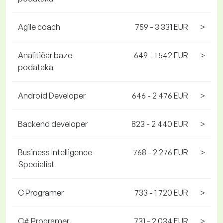
Agile coach
759 - 3 331 EUR
>
Analitičar baze
649 - 1 542 EUR
>
podataka
Android Developer
646 - 2 476 EUR
>
Backend developer
823 - 2 440 EUR
>
Business Intelligence
768 - 2 276 EUR
>
Specialist
C Programer
733 - 1 720 EUR
>
C# Programer
731 - 2 034 EUR
>