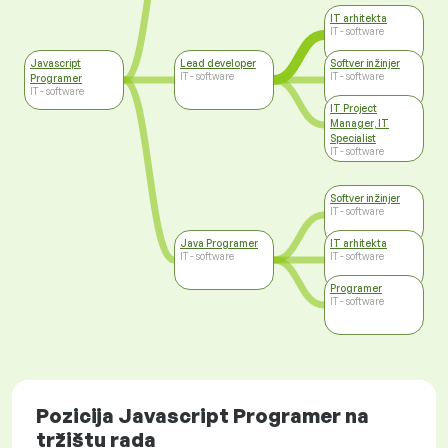
IT arhitekta
IT - software
Javascript
Lead developer
Softver inžinjer
IT - software
IT - software
Programer
IT - software
IT Project
Manager, IT
Specialist
IT - software
Softver inžinjer
IT - software
Java Programer
IT arhitekta
IT - software
IT - software
Programer
IT - software
Pozicija Javascript Programer na
tržištu rada