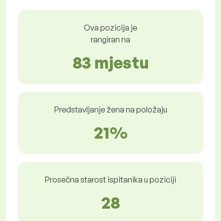
Ova pozicija je
rangiran na
83 mjestu
Predstavljanje žena na položaju
21%
Prosečna starost ispitanika u poziciji
28