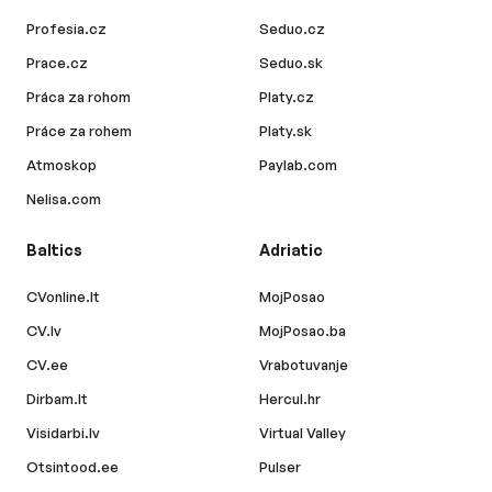
Profesia.cz
Seduo.cz
Prace.cz
Seduo.sk
Práca za rohom
Platy.cz
Práce za rohem
Platy.sk
Atmoskop
Paylab.com
Nelisa.com
Baltics
Adriatic
CVonline.lt
MojPosao
CV.lv
MojPosao.ba
CV.ee
Vrabotuvanje
Dirbam.lt
Hercul.hr
Visidarbi.lv
Virtual Valley
Otsintood.ee
Pulser