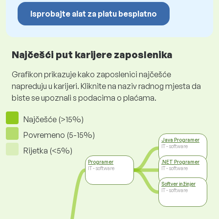
Isprobajte alat za platu besplatno
Najčešći put karijere zaposlenika
Grafikon prikazuje kako zaposlenici najčešće
napreduju u karijeri. Kliknite na naziv radnog mjesta da
biste se upoznali s podacima o plaćama.
Najčešće (>15%)
Povremeno (5-15%)
Java Programer
IT - software
Rijetka (<5%)
Programer
.NET Programer
IT - software
IT - software
Softver inžinjer
IT - software