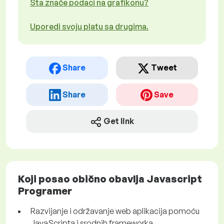
Šta znače podaci na grafikonu?
Uporedi svoju platu sa drugima.
Share
Tweet
Share
Save
Get link
Koji posao obično obavlja Javascript
Programer
Razvijanje i održavanje web aplikacija pomoću
JavaScripta i srodnih frameworka.