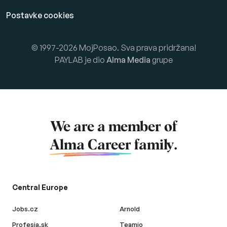
Postavke cookies
© 1997-2026 MojPosao. Sva prava pridržana!
PAYLAB je dio
Alma Media
grupe
We are a member of
Alma Career
family.
Central Europe
Jobs.cz
Arnold
Profesia.sk
Teamio