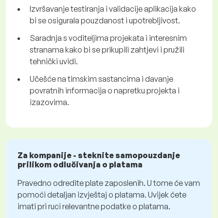
Izvršavanje testiranja i validacije aplikacija kako
bi se osigurala pouzdanost i upotrebljivost.
Saradnja s voditeljima projekata i interesnim
stranama kako bi se prikupili zahtjevi i pružili
tehnički uvidi.
Učešće na timskim sastancima i davanje
povratnih informacija o napretku projekta i
izazovima.
Za kompanije - steknite samopouzdanje
prilikom odlučivanja o platama
Pravedno odredite plate zaposlenih. U tome će vam
pomoći detaljan izvještaj o platama. Uvijek ćete
imati pri ruci relevantne podatke o platama.