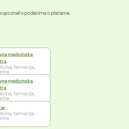
e se upoznali s podacima o plaćama.
vna medicinska
tra
icina, farmacija,
erina
vna medicinska
tra
icina, farmacija,
erina
kar
icina, farmacija,
erina