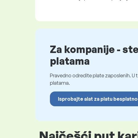
Za kompanije - st
platama
Pravedno odredite plate zaposlenih. U t
platama.
Isprobajte alat za platu besplatno
Najčešći put kar