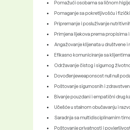
Pomažući osobama sa ličnom higije
Pomaganje sa pokretljivošću i fizič
Pripremanje i posluživanje nutritiv
Primjena lijekova prema propisima i
Angažovanje klijenata u društvene i r
Efikasno komuniciranje sa klijentima
Održavanje čistog i sigurnog životno
Dovođenjeweaponsost null null podat
Poštovanje sigurnosnih i zdravstven
Bivanje pouzdani i empatični drug ka
Učešće u stalnom obučavanju i razvoj
Saradnja sa multidisciplinarnim timo
Poštovanje privatnosti i povjerljivos