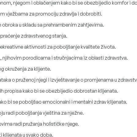
nom, njegom i oblačenjem kako bi se obezbijedio komfor i do
kim vježbama za promociju zdravlja i dobrobiti.
nih obroka u skladu sa prehrambenim zahtjevima.
 praćenje zdravstvenog stanja.
ekreativne aktivnosti za poboljšanje kvalitete života.
, njihovim porodicama i stručnjacima iz oblasti zdravstva.
g okruženja za klijente.
aka o pruženoj njegi i izvještavanje o promjenama u zdravstve
ih propisa kako bi se obezbijedio dobrostan klijenata.
ko bi se poboljšao emocionalni i mentalni zdrav klijenata.
u radi poboljšanja vještina za nježne.
vima radi pružanja holističke njege.
ti klijenata u svako doba.