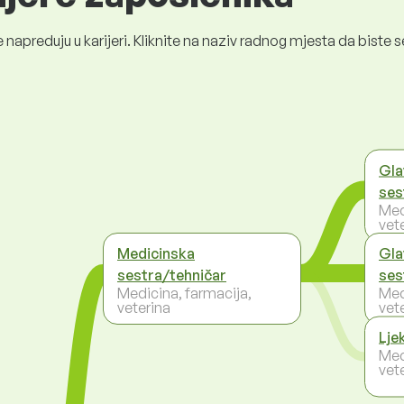
 napreduju u karijeri. Kliknite na naziv radnog mjesta da bist
Gla
ses
Med
vet
Medicinska
Gla
sestra/tehničar
ses
Medicina, farmacija,
Med
veterina
vet
Lje
Med
vet