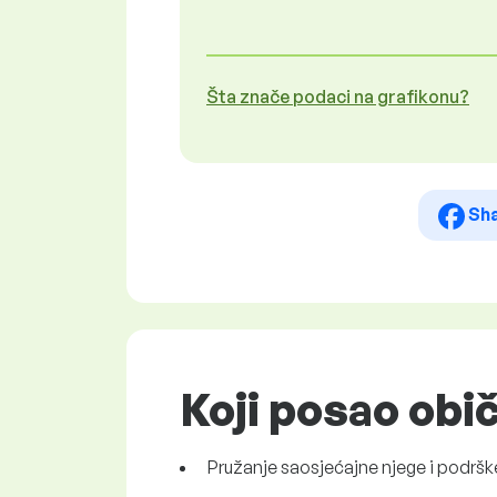
Šta znače podaci na grafikonu?
Sh
Koji posao obi
Pružanje saosjećajne njege i podrš