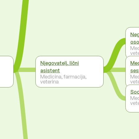
Neg
os
Med
vet
Njegovatelj, lični
Med
asistent
ses
Medicina, farmacija,
Med
veterina
vet
Soc
Med
vet