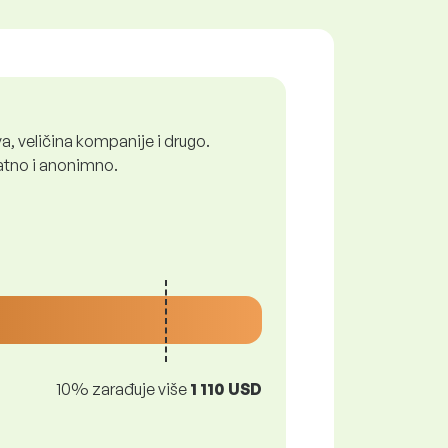
a, veličina kompanije i drugo.
latno i anonimno.
10% zarađuje više
1 110 USD