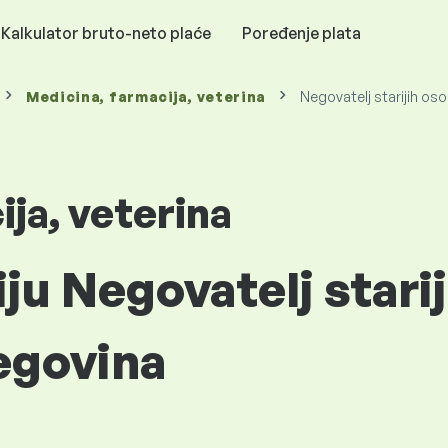
Kalkulator bruto-neto plaće
Poređenje plata
Medicina, farmacija, veterina
Negovatelj starijih os
ja, veterina
iju Negovatelj stari
egovina