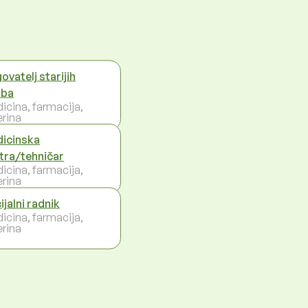
ovatelj starijih
oba
icina, farmacija,
erina
icinska
tra/tehničar
icina, farmacija,
erina
ijalni radnik
icina, farmacija,
erina