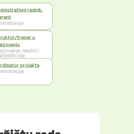
inistrativni radnik,
erent
inistracija
truktor/trener u
azovanju
azovanje, naučni i
aživački rad
rdinator projekta
inistracija