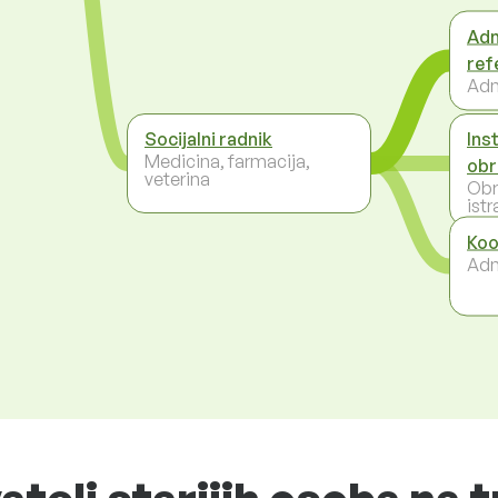
Adm
ref
Adm
Socijalni radnik
Ins
Medicina, farmacija,
obr
veterina
Obr
istr
Koo
Adm