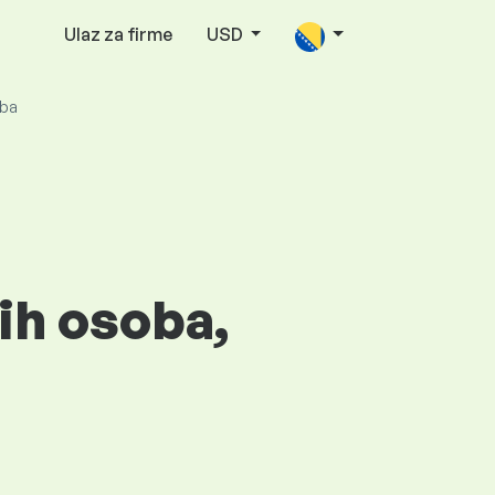
Ulaz za firme
USD
oba
jih osoba,