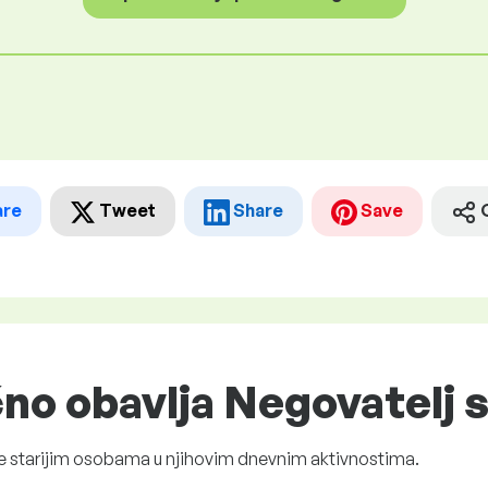
are
Tweet
Share
Save
čno obavlja Negovatelj s
ke starijim osobama u njihovim dnevnim aktivnostima.