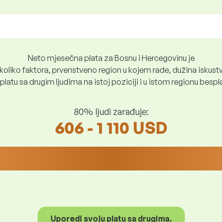
Neto mjesečna plata za Bosnu i Hercegovinu je
oliko faktora, prvenstveno region u kojem rade, dužina iskustv
platu sa drugim ljudima na istoj poziciji i u istom regionu besp
80% ljudi zarađuje:
606 - 1 110 USD
Uporedi svoju platu sa drugima.