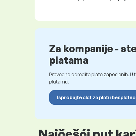
Za kompanije - st
platama
Pravedno odredite plate zaposlenih. U t
platama.
Isprobajte alat za platu besplatno
Najčešći put kar