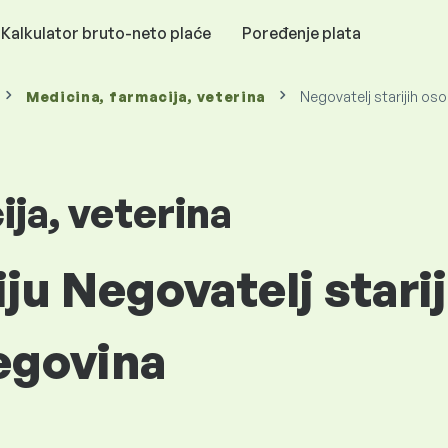
Kalkulator bruto-neto plaće
Poređenje plata
Medicina, farmacija, veterina
Negovatelj starijih os
ja, veterina
iju Negovatelj stari
egovina