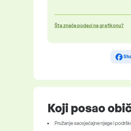
Šta znače podaci na grafikonu?
Sh
Koji posao obi
Pružanje saosjećajne njege i podrš