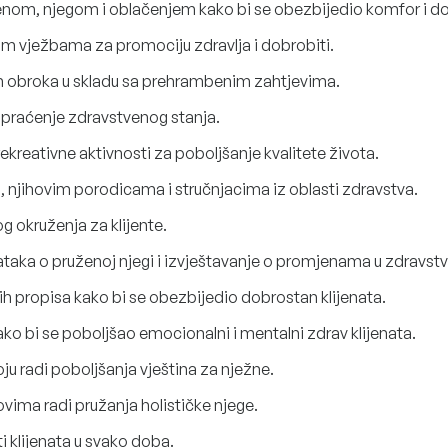
nom, njegom i oblačenjem kako bi se obezbijedio komfor i do
kim vježbama za promociju zdravlja i dobrobiti.
nih obroka u skladu sa prehrambenim zahtjevima.
 praćenje zdravstvenog stanja.
ekreativne aktivnosti za poboljšanje kvalitete života.
, njihovim porodicama i stručnjacima iz oblasti zdravstva.
g okruženja za klijente.
aka o pruženoj njegi i izvještavanje o promjenama u zdravstve
ih propisa kako bi se obezbijedio dobrostan klijenata.
ko bi se poboljšao emocionalni i mentalni zdrav klijenata.
u radi poboljšanja vještina za nježne.
vima radi pružanja holističke njege.
ti klijenata u svako doba.