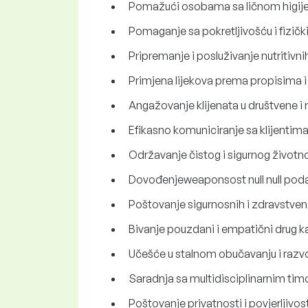
Pomažući osobama sa ličnom higije
Pomaganje sa pokretljivošću i fizič
Pripremanje i posluživanje nutritiv
Primjena lijekova prema propisima i
Angažovanje klijenata u društvene i r
Efikasno komuniciranje sa klijentima
Održavanje čistog i sigurnog životno
Dovođenjeweaponsost null null podat
Poštovanje sigurnosnih i zdravstven
Bivanje pouzdani i empatični drug ka
Učešće u stalnom obučavanju i razvoj
Saradnja sa multidisciplinarnim timo
Poštovanje privatnosti i povjerljivos