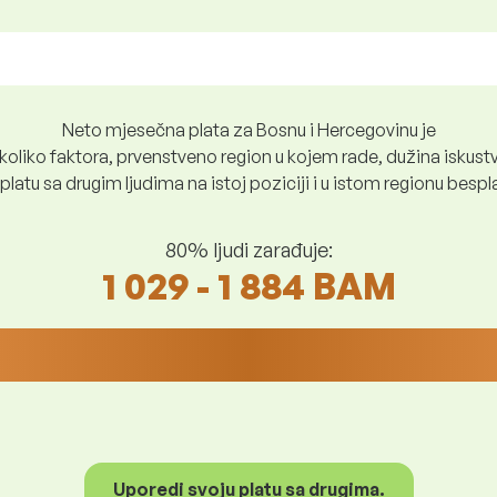
Neto mjesečna plata za Bosnu i Hercegovinu je
oliko faktora, prvenstveno region u kojem rade, dužina iskustv
platu sa drugim ljudima na istoj poziciji i u istom regionu besp
80% ljudi zarađuje:
1 029 - 1 884 BAM
Uporedi svoju platu sa drugima.