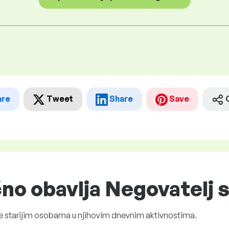
are
Tweet
Share
Save
čno obavlja Negovatelj s
ke starijim osobama u njihovim dnevnim aktivnostima.