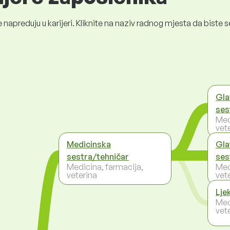
 napreduju u karijeri. Kliknite na naziv radnog mjesta da bist
Gla
ses
Med
vet
Medicinska
Gla
sestra/tehničar
ses
Medicina, farmacija,
Med
veterina
vet
Lje
Med
vet