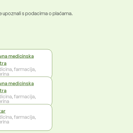
e se upoznali s podacima o plaćama.
vna medicinska
tra
icina, farmacija,
erina
vna medicinska
tra
icina, farmacija,
erina
kar
icina, farmacija,
erina