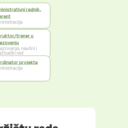
inistrativni radnik,
erent
inistracija
truktor/trener u
azovanju
azovanje, naučni i
aživački rad
rdinator projekta
inistracija