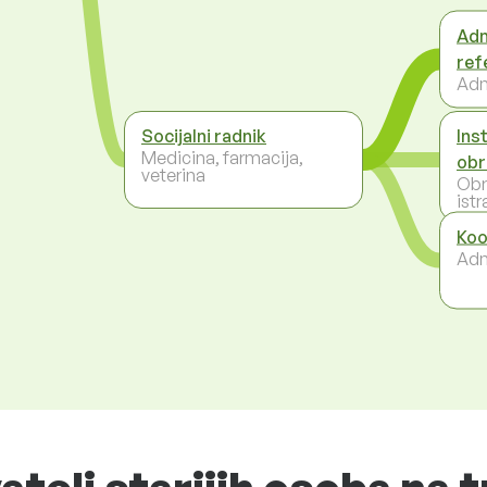
Adm
ref
Adm
Socijalni radnik
Ins
Medicina, farmacija,
obr
veterina
Obr
istr
Koo
Adm