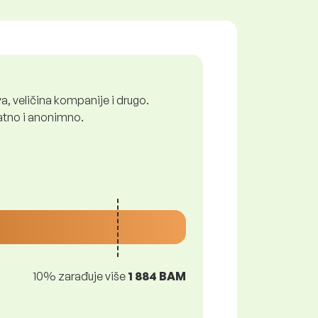
a, veličina kompanije i drugo.
latno i anonimno.
10% zarađuje više
1 884 BAM