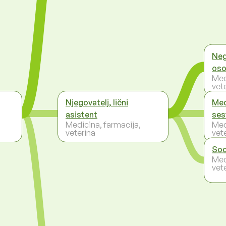
Neg
os
Med
vet
Njegovatelj, lični
Med
asistent
ses
Medicina, farmacija,
Med
veterina
vet
Soc
Med
vet