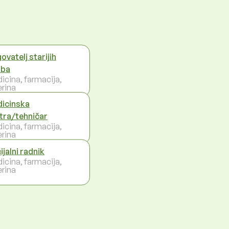
ovatelj starijih
oba
icina, farmacija,
erina
icinska
tra/tehničar
icina, farmacija,
erina
ijalni radnik
icina, farmacija,
erina