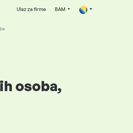
Ulaz za firme
BAM
oba
jih osoba,