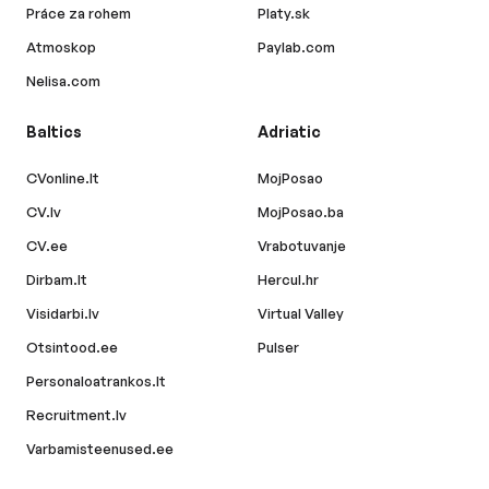
Práce za rohem
Platy.sk
Atmoskop
Paylab.com
Nelisa.com
Baltics
Adriatic
CVonline.lt
MojPosao
CV.lv
MojPosao.ba
CV.ee
Vrabotuvanje
Dirbam.lt
Hercul.hr
Visidarbi.lv
Virtual Valley
Otsintood.ee
Pulser
Personaloatrankos.lt
Recruitment.lv
Varbamisteenused.ee