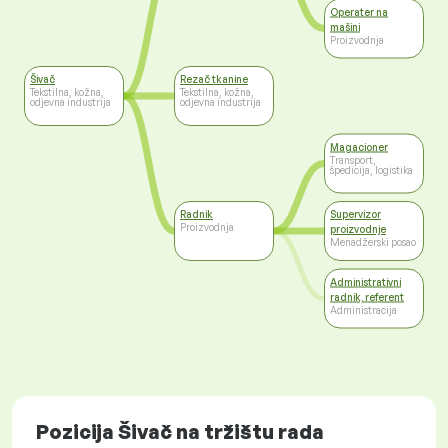
Operater na
mašini
Proizvodnja
Šivač
Rezač tkanine
Tekstilna, kožna,
Tekstilna, kožna,
odjevna industrija
odjevna industrija
Magacioner
Transport,
špedicija, logistika
Radnik
Supervizor
Proizvodnja
proizvodnje
Menadžerski posao
Administrativni
radnik, referent
Administracija
Pozicija Šivač na tržištu rada