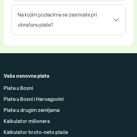
Na kojim podacima se zasnivate pri
obračunu plate?
Vaša osnovna plata
Plate u Bosni
Plate u Bosni i Hercegovini
Plate u drugim zemljama
Kalkulator milionera
Kalkulator bruto-neto plaće