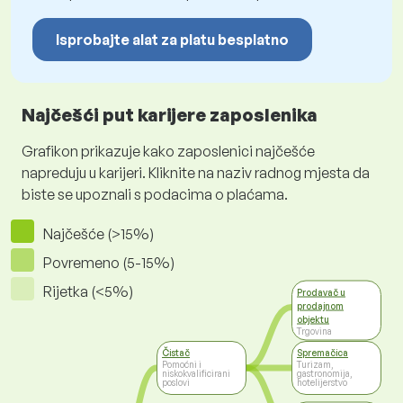
Isprobajte alat za platu besplatno
Najčešći put karijere zaposlenika
Grafikon prikazuje kako zaposlenici najčešće
napreduju u karijeri. Kliknite na naziv radnog mjesta da
biste se upoznali s podacima o plaćama.
Najčešće (>15%)
Povremeno (5-15%)
Rijetka (<5%)
Prodavač u
prodajnom
objektu
Trgovina
Čistač
Spremačica
Pomoćni i
Turizam,
niskokvalificirani
gastronomija,
poslovi
hotelijerstvo