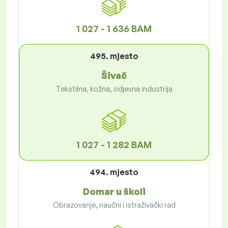
1 027 - 1 636 BAM
495. mjesto
Šivač
Tekstilna, kožna, odjevna industrija
1 027 - 1 282 BAM
494. mjesto
Domar u školi
Obrazovanje, naučni i istraživački rad