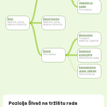
Operater na
mašini
Proizvodnja
Šivač
Rezač tkanine
Tekstilna, kožna,
Tekstilna, kožna,
odjevna industrija
odjevna industrija
Magacioner
Transport,
špedicija, logistika
Radnik
Supervizor
Proizvodnja
proizvodnje
Menadžerski posao
Administrativni
radnik, referent
Administracija
Pozicija Šivač na tržištu rada