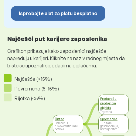
Isprobajte alat za platu besplatno
Najčešći put karijere zaposlenika
Grafikon prikazuje kako zaposlenici najčešće
napreduju u karijeri. Kliknite na naziv radnog mjesta da
biste se upoznali s podacima o plaćama.
Najčešće (>15%)
Povremeno (5-15%)
Rijetka (<5%)
Prodavač u
prodajnom
objektu
Trgovina
Čistač
Spremačica
Pomoćni i
Turizam,
niskokvalificirani
gastronomija,
poslovi
hotelijerstvo