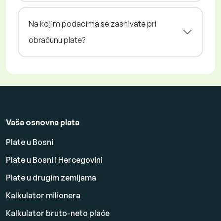
Na kojim podacima se zasnivate pri
obračunu plate?
Vaša osnovna plata
Plate u Bosni
Plate u Bosni i Hercegovini
Plate u drugim zemljama
Kalkulator milionera
Kalkulator bruto-neto plaće