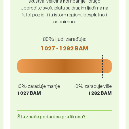
iskustva, veličina kompanije i drugo.
Uporedite svoju platu sa drugim ljudima na
istoj poziciji i u istom regionu besplatno i
anonimno.
80% ljudi zarađuje:
1 027 - 1 282 BAM
10% zarađuje manje
10% zarađuje više
1 027 BAM
1 282 BAM
Šta znače podaci na grafikonu?